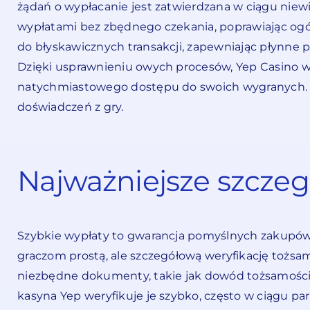
żądań o wypłacanie jest zatwierdzana w ciągu niewi
wypłatami bez zbędnego czekania, poprawiając ogó
do błyskawicznych transakcji, zapewniając płynne
Dzięki usprawnieniu owych procesów, Yep Casino wyb
natychmiastowego dostępu do swoich wygranych. T
doświadczeń z gry.
Najważniejsze szczeg
Szybkie wypłaty to gwarancja pomyślnych zakupów, 
graczom prostą, ale szczegółową weryfikację tożsa
niezbędne dokumenty, takie jak dowód tożsamości 
kasyna Yep weryfikuje je szybko, często w ciągu pa