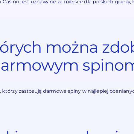
p Casino jest uznawane za miejsce dla polskich graczy,
tórych można zdo
 darmowym spino
 którzy zastosują darmowe spiny w najlepiej ocenianych