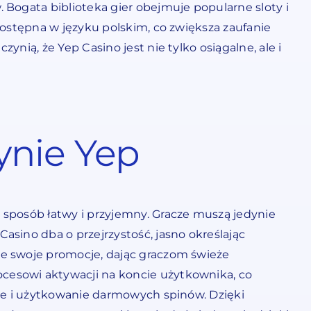
 Bogata biblioteka gier obejmuje popularne sloty i
dostępna w języku polskim, co zwiększa zaufanie
nią, że Yep Casino jest nie tylko osiągalne, ale i
ynie Yep
 sposób łatwy i przyjemny. Gracze muszą jedynie
sino dba o przejrzystość, jasno określając
je swoje promocje, dając graczom świeże
cesowi aktywacji na koncie użytkownika, co
nie i użytkowanie darmowych spinów. Dzięki