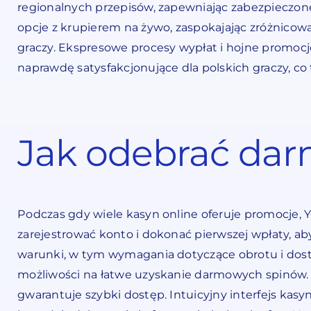
regionalnych przepisów, zapewniając zabezpieczone
opcje z krupierem na żywo, zaspokajając zróżnicowa
graczy. Ekspresowe procesy wypłat i hojne promocje 
naprawdę satysfakcjonujące dla polskich graczy, co
Jak odebrać dar
Podczas gdy wiele kasyn online oferuje promocje, 
zarejestrować konto i dokonać pierwszej wpłaty, ab
warunki, w tym wymagania dotyczące obrotu i dost
możliwości na łatwe uzyskanie darmowych spinów. 
gwarantuje szybki dostęp. Intuicyjny interfejs ka