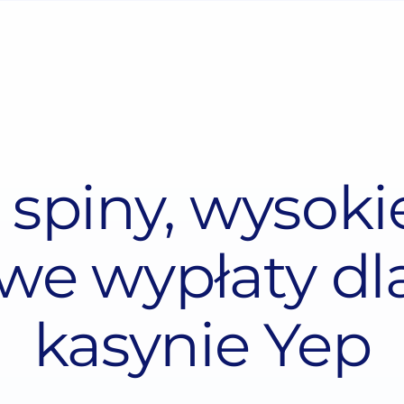
 spiny, wysoki
we wypłaty dla
kasynie Yep