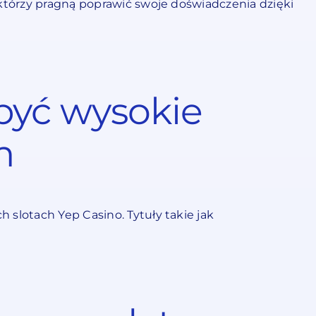
 którzy pragną poprawić swoje doświadczenia dzięki
być wysokie
m
 slotach Yep Casino. Tytuły takie jak