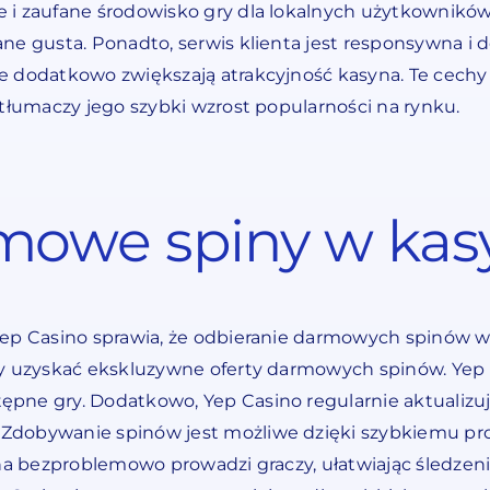
 i zaufane środowisko gry dla lokalnych użytkowników.
ne gusta. Ponadto, serwis klienta jest responsywna i 
dodatkowo zwiększają atrakcyjność kasyna. Te cechy czy
 tłumaczy jego szybki wzrost popularności na rynku.
mowe spiny w kas
Yep Casino sprawia, że odbieranie darmowych spinów w
y uzyskać ekskluzywne oferty darmowych spinów. Yep Ca
ępne gry. Dodatkowo, Yep Casino regularnie aktualizu
Zdobywanie spinów jest możliwe dzięki szybkiemu pro
syna bezproblemowo prowadzi graczy, ułatwiając śledze