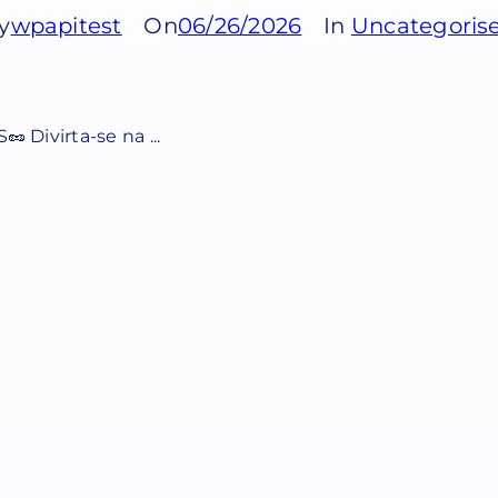
y
wpapitest
On
06/26/2026
In
Uncategoris