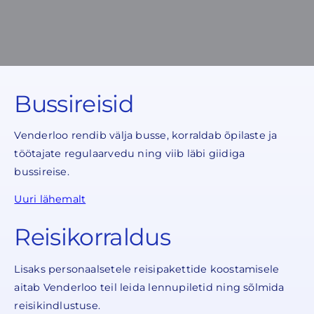
Bussireisid
Venderloo rendib välja busse, korraldab õpilaste ja
töötajate regulaarvedu ning viib läbi giidiga
bussireise.
Uuri lähemalt
Reisikorraldus
Lisaks personaalsetele reisipakettide koostamisele
aitab Venderloo teil leida lennupiletid ning sõlmida
reisikindlustuse.