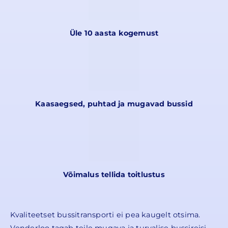
Üle 10 aasta kogemust
Kaasaegsed, puhtad ja mugavad
bussid
Võimalus tellida toitlustus
Kvaliteetset bussitransporti ei pea kaugelt otsima.
Venderloo tagab teile mugava ja turvalise bussireisi,