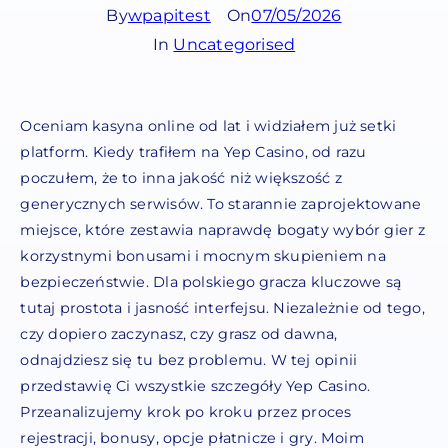
By
wpapitest
On
07/05/2026
In
Uncategorised
Oceniam kasyna online od lat i widziałem już setki
platform. Kiedy trafiłem na Yep Casino, od razu
poczułem, że to inna jakość niż większość z
generycznych serwisów. To starannie zaprojektowane
miejsce, które zestawia naprawdę bogaty wybór gier z
korzystnymi bonusami i mocnym skupieniem na
bezpieczeństwie. Dla polskiego gracza kluczowe są
tutaj prostota i jasność interfejsu. Niezależnie od tego,
czy dopiero zaczynasz, czy grasz od dawna,
odnajdziesz się tu bez problemu. W tej opinii
przedstawię Ci wszystkie szczegóły Yep Casino.
Przeanalizujemy krok po kroku przez proces
rejestracji, bonusy, opcje płatnicze i gry. Moim