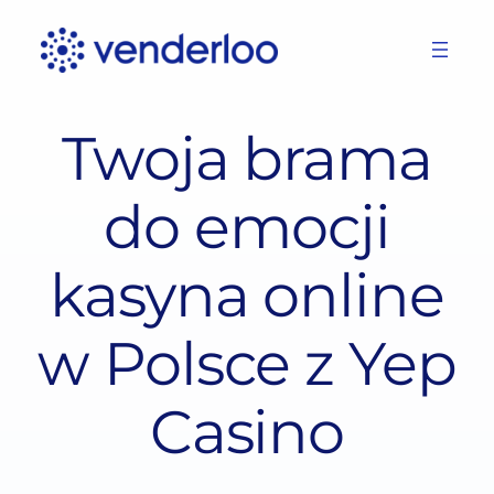
Skip
to
content
Twoja brama
do emocji
kasyna online
w Polsce z Yep
Casino