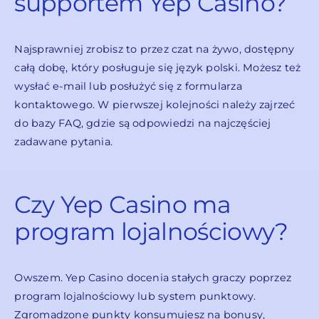
supportem Yep Casino?
Najsprawniej zrobisz to przez czat na żywo, dostępny
całą dobę, który posługuje się język polski. Możesz też
wysłać e-mail lub posłużyć się z formularza
kontaktowego. W pierwszej kolejności należy zajrzeć
do bazy FAQ, gdzie są odpowiedzi na najczęściej
zadawane pytania.
Czy Yep Casino ma
program lojalnościowy?
Owszem. Yep Casino docenia stałych graczy poprzez
program lojalnościowy lub system punktowy.
Zgromadzone punkty konsumujesz na bonusy,