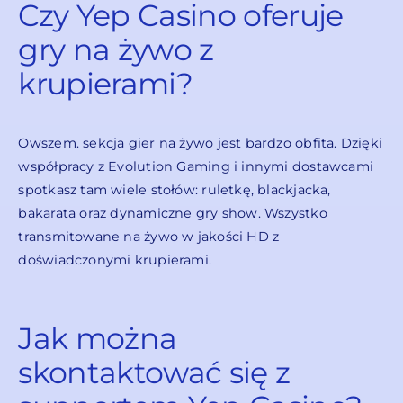
Czy Yep Casino oferuje
gry na żywo z
krupierami?
Owszem. sekcja gier na żywo jest bardzo obfita. Dzięki
współpracy z Evolution Gaming i innymi dostawcami
spotkasz tam wiele stołów: ruletkę, blackjacka,
bakarata oraz dynamiczne gry show. Wszystko
transmitowane na żywo w jakości HD z
doświadczonymi krupierami.
Jak można
skontaktować się z