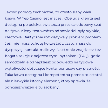
Jakość pomocy technicznej to często słaby wielu
kasyn. W Yep Casino jest inaczej. Obsługa klienta jest
dostępna po polsku, zwłaszcza przez całodobowy czat
na żywo. Kiedy testowałem odpowiedzi, były szybkie,
rzeczowe i faktycznie rozwiązywały problem problem.
Jeśli nie masz ochotę korzystać z czatu, masz do
dyspozycji kontakt mailowy. Na stronie znajdziesz też
bogatą sekcję z najczęstszymi pytaniami (FAQ), gdzie
samodzielnie odnajdziesz odpowiedzi na typowe
wątpliwości dotyczące konta, bonusów czy płatności.
Taka łatwo dostępna i kompetentna pomoc to ostatni,
ale niezwykle istotny element, który sprawia, że
odnosisz wrażenie tu zadbany.