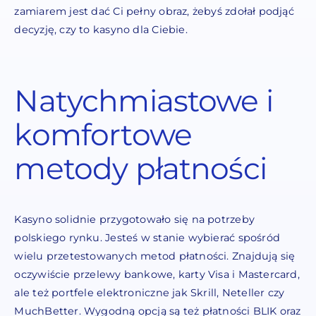
zamiarem jest dać Ci pełny obraz, żebyś zdołał podjąć
decyzję, czy to kasyno dla Ciebie.
Natychmiastowe i
komfortowe
metody płatności
Kasyno solidnie przygotowało się na potrzeby
polskiego rynku. Jesteś w stanie wybierać spośród
wielu przetestowanych metod płatności. Znajdują się
oczywiście przelewy bankowe, karty Visa i Mastercard,
ale też portfele elektroniczne jak Skrill, Neteller czy
MuchBetter. Wygodną opcją są też płatności BLIK oraz