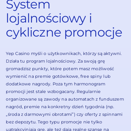
System
lojalnościowy i
cykliczne promocje
Yep Casino myśli o użytkownikach, którzy są aktywni.
Działa tu program lojalnościowy. Za swoją grę
gromadzisz punkty, które potem masz możliwość
wymienić na premie gotówkowe, free spiny lub
dodatkowe nagrody. Poza tym harmonogram
promocji jest stale wzbogacany. Regularnie
organizowane są zawody na automatach z funduszem
nagród, premie na konkretny dzień tygodnia (np.
„środa z darmowymi obrotami”) czy oferty z spinnami
bez depozytu. Tego typu promocje nie tylko
uatrakcyjniają grę, ale też dają realne szanse na