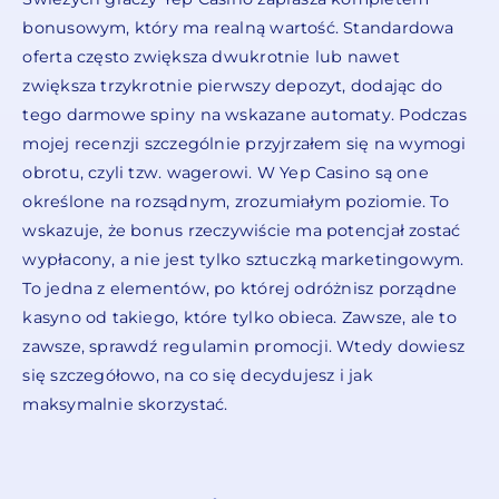
bonusowym, który ma realną wartość. Standardowa
oferta często zwiększa dwukrotnie lub nawet
zwiększa trzykrotnie pierwszy depozyt, dodając do
tego darmowe spiny na wskazane automaty. Podczas
mojej recenzji szczególnie przyjrzałem się na wymogi
obrotu, czyli tzw. wagerowi. W Yep Casino są one
określone na rozsądnym, zrozumiałym poziomie. To
wskazuje, że bonus rzeczywiście ma potencjał zostać
wypłacony, a nie jest tylko sztuczką marketingowym.
To jedna z elementów, po której odróżnisz porządne
kasyno od takiego, które tylko obieca. Zawsze, ale to
zawsze, sprawdź regulamin promocji. Wtedy dowiesz
się szczegółowo, na co się decydujesz i jak
maksymalnie skorzystać.