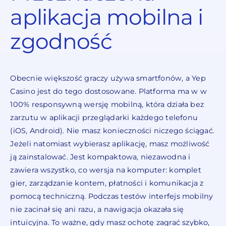
aplikacja mobilna i
zgodność
Obecnie większość graczy używa smartfonów, a Yep
Casino jest do tego dostosowane. Platforma ma w w
100% responsywną wersję mobilną, która działa bez
zarzutu w aplikacji przeglądarki każdego telefonu
(iOS, Android). Nie masz konieczności niczego ściągać.
Jeżeli natomiast wybierasz aplikację, masz możliwość
ją zainstalować. Jest kompaktowa, niezawodna i
zawiera wszystko, co wersja na komputer: komplet
gier, zarządzanie kontem, płatności i komunikacja z
pomocą techniczną. Podczas testów interfejs mobilny
nie zacinał się ani razu, a nawigacja okazała się
intuicyjna. To ważne, gdy masz ochotę zagrać szybko,