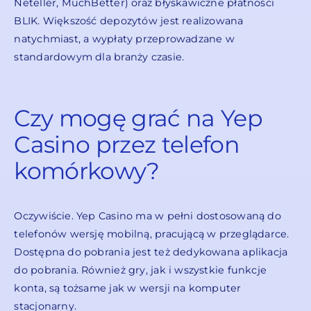
Neteller, MuchBetter) oraz błyskawiczne płatności
BLIK. Większość depozytów jest realizowana
natychmiast, a wypłaty przeprowadzane w
standardowym dla branży czasie.
Czy mogę grać na Yep
Casino przez telefon
komórkowy?
Oczywiście. Yep Casino ma w pełni dostosowaną do
telefonów wersję mobilną, pracującą w przeglądarce.
Dostępna do pobrania jest też dedykowana aplikacja
do pobrania. Również gry, jak i wszystkie funkcje
konta, są tożsame jak w wersji na komputer
stacjonarny.