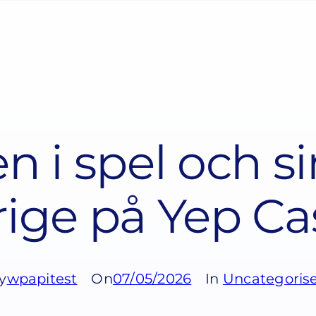
n i spel och si
rige på Yep Ca
y
wpapitest
On
07/05/2026
In
Uncategoris