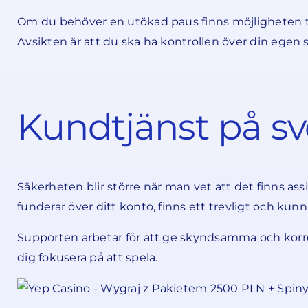
Om du behöver en utökad paus finns möjligheten till
Avsikten är att du ska ha kontrollen över din egen 
Kundtjänst på sv
Säkerheten blir större när man vet att det finns as
funderar över ditt konto, finns ett trevligt och kunnig
Supporten arbetar för att ge skyndsamma och korrekta
dig fokusera på att spela.