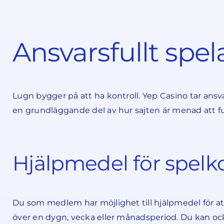
Ansvarsfullt spe
Lugn bygger på att ha kontroll. Yep Casino tar ansva
en grundläggande del av hur sajten är menad att f
Hjälpmedel för spelko
Du som medlem har möjlighet till hjälpmedel för att k
över en dygn, vecka eller månadsperiod. Du kan också