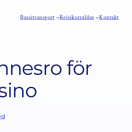
Bussitransport
Reisikorraldus
Kontakt
nnesro för
sino
ed