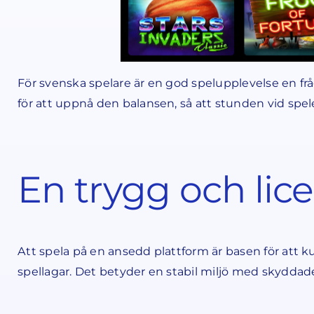
För svenska spelare är en god spelupplevelse en f
för att uppnå den balansen, så att stunden vid spelen
En trygg och lic
Att spela på en ansedd plattform är basen för att k
spellagar. Det betyder en stabil miljö med skyddad