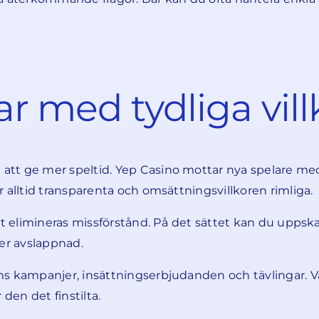
 med tydliga vill
att ge mer speltid. Yep Casino mottar nya spelare me
 alltid transparenta och omsättningsvillkoren rimliga.
ligt elimineras missförstånd. På det sättet kan du up
mer avslappnad.
s kampanjer, insättningserbjudanden och tävlingar. Var
 den det finstilta.