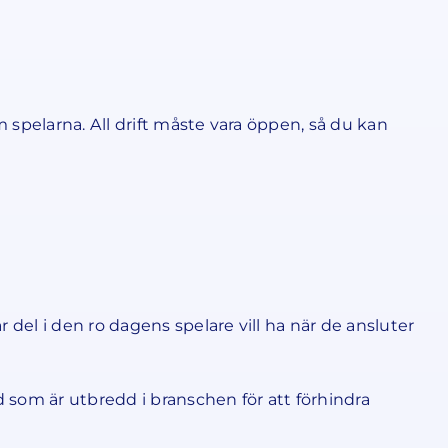
m spelarna. All drift måste vara öppen, så du kan
del i den ro dagens spelare vill ha när de ansluter
 som är utbredd i branschen för att förhindra