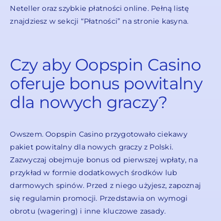
Neteller oraz szybkie płatności online. Pełną listę
znajdziesz w sekcji “Płatności” na stronie kasyna.
Czy aby Oopspin Casino
oferuje bonus powitalny
dla nowych graczy?
Owszem. Oopspin Casino przygotowało ciekawy
pakiet powitalny dla nowych graczy z Polski.
Zazwyczaj obejmuje bonus od pierwszej wpłaty, na
przykład w formie dodatkowych środków lub
darmowych spinów. Przed z niego użyjesz, zapoznaj
się regulamin promocji. Przedstawia on wymogi
obrotu (wagering) i inne kluczowe zasady.