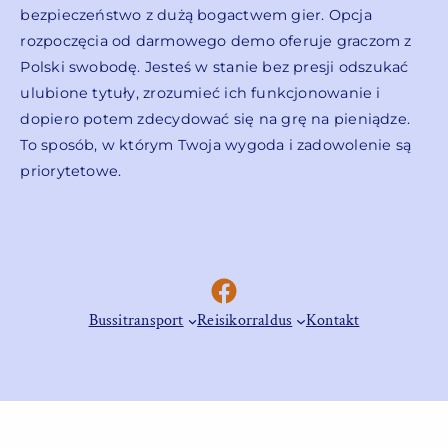
bezpieczeństwo z dużą bogactwem gier. Opcja
rozpoczęcia od darmowego demo oferuje graczom z
Polski swobodę. Jesteś w stanie bez presji odszukać
ulubione tytuły, zrozumieć ich funkcjonowanie i
dopiero potem zdecydować się na grę na pieniądze.
To sposób, w którym Twoja wygoda i zadowolenie są
priorytetowe.
Facebook
Bussitransport
Reisikorraldus
Kontakt