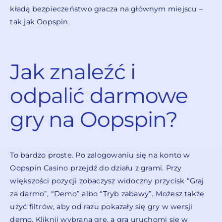
kładą bezpieczeństwo gracza na głównym miejscu –
tak jak Oopspin.
Jak znaleźć i
odpalić darmowe
gry na Oopspin?
To bardzo proste. Po zalogowaniu się na konto w
Oopspin Casino przejdź do działu z grami. Przy
większości pozycji zobaczysz widoczny przycisk “Graj
za darmo”, “Demo” albo “Tryb zabawy”. Możesz także
użyć filtrów, aby od razu pokazały się gry w wersji
demo. Kliknij wybraną grę, a gra uruchomi się w