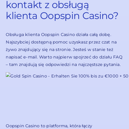
kontakt z obsługą
klienta Oopspin Casino?
Obsługa klienta Oopspin Casino działa całą dobę.
Najszybciej dostępną pomoc uzyskasz przez czat na
żywo znajdujący się na stronie. Jesteś w stanie też
napisać e-mail. Warto najpierw spojrzeć do działu FAQ
– tam znajdują się odpowiedzi na najczęstsze pytania.
Oopspin Casino to platforma, która łączy