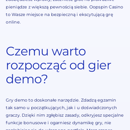
pieniądze z większą pewnością siebie. Oopspin Casino
to Wasze miejsce na bezpieczną i ekscytującą grę
online.
Czemu warto
rozpocząć od gier
demo?
Gry demo to doskonałe narzędzie. Zdadzą egzamin
tak samo u początkujących, jak i u doświadczonych
graczy. Dzięki nim zgłębisz zasady, odkryjesz specjalne
funkcje bonusowe i ogarniesz dynamikę gry, nie