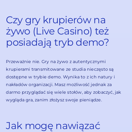
Czy gry krupierów na
żywo (Live Casino) też
posiadają tryb demo?
Przeważnie nie. Gry na żywo z autentycznymi
krupierami transmitowane ze studia nieczęsto są
dostępne w trybie demo. Wynika to z ich natury i
nakładów organizacji. Masz możliwość jednak za
darmo przyglądać się wiele stołów, aby zobaczyć, jak
wygląda gra, zanim złożysz swoje pieniądze.
Jak mogę nawiązać