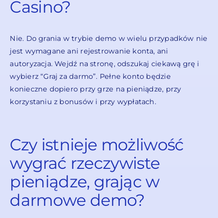
Casino?
Nie. Do grania w trybie demo w wielu przypadków nie
jest wymagane ani rejestrowanie konta, ani
autoryzacja. Wejdź na stronę, odszukaj ciekawą grę i
wybierz “Graj za darmo”. Pełne konto będzie
konieczne dopiero przy grze na pieniądze, przy
korzystaniu z bonusów i przy wypłatach.
Czy istnieje możliwość
wygrać rzeczywiste
pieniądze, grając w
darmowe demo?