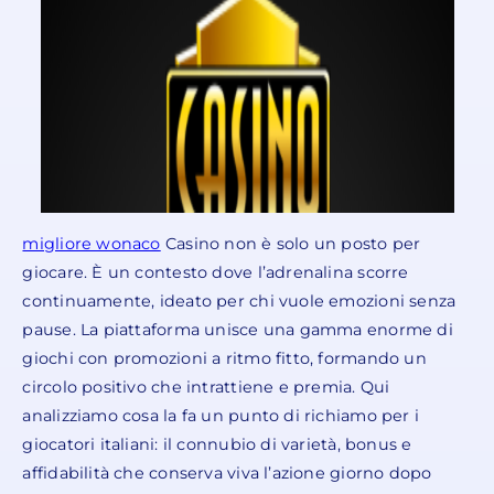
migliore wonaco
Casino non è solo un posto per
giocare. È un contesto dove l’adrenalina scorre
continuamente, ideato per chi vuole emozioni senza
pause. La piattaforma unisce una gamma enorme di
giochi con promozioni a ritmo fitto, formando un
circolo positivo che intrattiene e premia. Qui
analizziamo cosa la fa un punto di richiamo per i
giocatori italiani: il connubio di varietà, bonus e
affidabilità che conserva viva l’azione giorno dopo