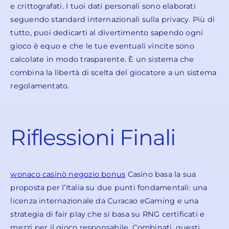
e crittografati. I tuoi dati personali sono elaborati
seguendo standard internazionali sulla privacy. Più di
tutto, puoi dedicarti al divertimento sapendo ogni
gioco è equo e che le tue eventuali vincite sono
calcolate in modo trasparente. È un sistema che
combina la libertà di scelta del giocatore a un sistema
regolamentato.
Riflessioni Finali
wonaco casinò negozio bonus
Casino basa la sua
proposta per l’Italia su due punti fondamentali: una
licenza internazionale da Curacao eGaming e una
strategia di fair play che si basa su RNG certificati e
mezzi per il gioco responsabile. Combinati, questi