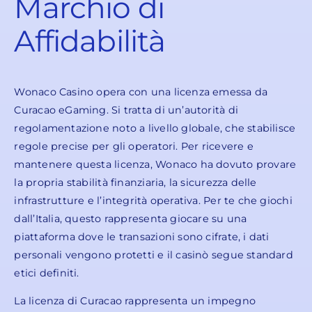
Marchio di
Affidabilità
Wonaco Casino opera con una licenza emessa da
Curacao eGaming. Si tratta di un’autorità di
regolamentazione noto a livello globale, che stabilisce
regole precise per gli operatori. Per ricevere e
mantenere questa licenza, Wonaco ha dovuto provare
la propria stabilità finanziaria, la sicurezza delle
infrastrutture e l’integrità operativa. Per te che giochi
dall’Italia, questo rappresenta giocare su una
piattaforma dove le transazioni sono cifrate, i dati
personali vengono protetti e il casinò segue standard
etici definiti.
La licenza di Curacao rappresenta un impegno