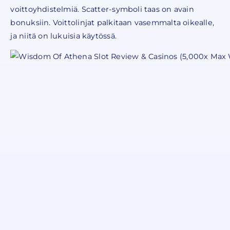
voittoyhdistelmiä. Scatter-symboli taas on avain
bonuksiin. Voittolinjat palkitaan vasemmalta oikealle,
ja niitä on lukuisia käytössä.