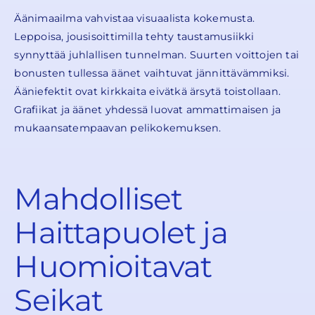
Äänimaailma vahvistaa visuaalista kokemusta.
Leppoisa, jousisoittimilla tehty taustamusiikki
synnyttää juhlallisen tunnelman. Suurten voittojen tai
bonusten tullessa äänet vaihtuvat jännittävämmiksi.
Ääniefektit ovat kirkkaita eivätkä ärsytä toistollaan.
Grafiikat ja äänet yhdessä luovat ammattimaisen ja
mukaansatempaavan pelikokemuksen.
Mahdolliset
Haittapuolet ja
Huomioitavat
Seikat