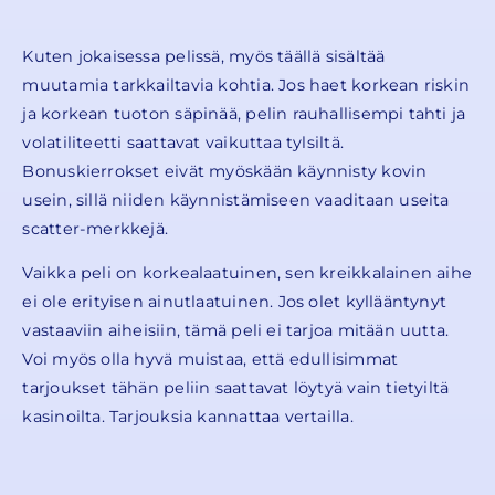
Kuten jokaisessa pelissä, myös täällä sisältää
muutamia tarkkailtavia kohtia. Jos haet korkean riskin
ja korkean tuoton säpinää, pelin rauhallisempi tahti ja
volatiliteetti saattavat vaikuttaa tylsiltä.
Bonuskierrokset eivät myöskään käynnisty kovin
usein, sillä niiden käynnistämiseen vaaditaan useita
scatter-merkkejä.
Vaikka peli on korkealaatuinen, sen kreikkalainen aihe
ei ole erityisen ainutlaatuinen. Jos olet kyllääntynyt
vastaaviin aiheisiin, tämä peli ei tarjoa mitään uutta.
Voi myös olla hyvä muistaa, että edullisimmat
tarjoukset tähän peliin saattavat löytyä vain tietyiltä
kasinoilta. Tarjouksia kannattaa vertailla.