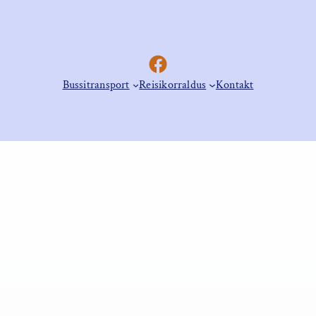
Facebook
Bussitransport
Reisikorraldus
Kontakt