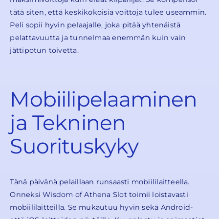
tätä siten, että keskikokoisia voittoja tulee useammin.
Peli sopii hyvin pelaajalle, joka pitää yhtenäistä
pelattavuutta ja tunnelmaa enemmän kuin vain
jättipotun toivetta.
Mobiilipelaaminen
ja Tekninen
Suorituskyky
Tänä päivänä pelaillaan runsaasti mobiililaitteella.
Onneksi Wisdom of Athena Slot toimii loistavasti
mobiililaitteilla. Se mukautuu hyvin sekä Android-