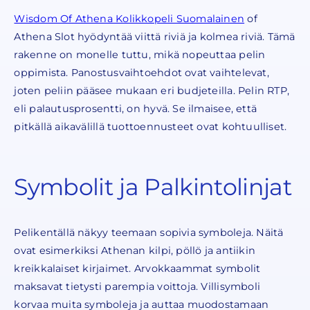
Wisdom Of Athena Kolikkopeli Suomalainen
of
Athena Slot hyödyntää viittä riviä ja kolmea riviä. Tämä
rakenne on monelle tuttu, mikä nopeuttaa pelin
oppimista. Panostusvaihtoehdot ovat vaihtelevat,
joten peliin pääsee mukaan eri budjeteilla. Pelin RTP,
eli palautusprosentti, on hyvä. Se ilmaisee, että
pitkällä aikavälillä tuottoennusteet ovat kohtuulliset.
Symbolit ja Palkintolinjat
Pelikentällä näkyy teemaan sopivia symboleja. Näitä
ovat esimerkiksi Athenan kilpi, pöllö ja antiikin
kreikkalaiset kirjaimet. Arvokkaammat symbolit
maksavat tietysti parempia voittoja. Villisymboli
korvaa muita symboleja ja auttaa muodostamaan