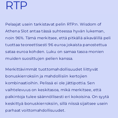
RTP
Pelaajat usein tarkistavat pelin RTP:n. Wisdom of
Athena Slot antaa tässä suhteessa hyvän lukeman,
noin 96%. Tämä merkitsee, että pitkällä aikavälillä peli
tuottaa teoreettisesti 96 euroa jokaista panostettua
sataa euroa kohden. Luku on samaa tasoa monien
muiden suosittujen pelien kanssa.
Merkittävimmät tuottomahdollisuudet liittyvät
bonuskierroksiin ja mahdollisiin kertojien
kombinaatioihin. Pelissä ei ole jättipottia. Sen
vaihtelevuus on keskitasoa, mikä merkitsee, että
palkintoja tulee säännöllisesti eri kokoisina. On syytä
keskittyä bonuskierroksiin, sillä niissä sijaitsee usein
parhaat voittomahdollisuudet.