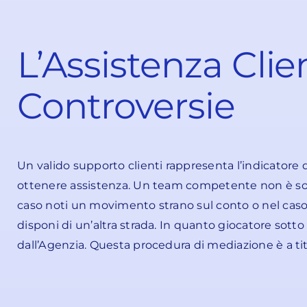
L’Assistenza Clie
Controversie
Un valido supporto clienti rappresenta l’indicatore de
ottenere assistenza. Un team competente non è solo
caso noti un movimento strano sul conto o nel caso t
disponi di un’altra strada. In quanto giocatore sott
dall’Agenzia. Questa procedura di mediazione è a tito