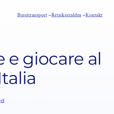
Bussitransport
Reisikorraldus
Kontakt
 e giocare al
talia
ed