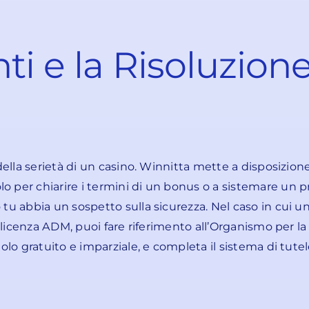
nti e la Risoluzione
lla serietà di un casino. Winnitta mette a disposizione ai
 per chiarire i termini di un bonus o a sistemare un p
u abbia un sospetto sulla sicurezza. Nel caso in cui un
o licenza ADM, puoi fare riferimento all’Organismo per l
lo gratuito e imparziale, e completa il sistema di tutel