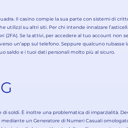
dra. Il casino compie la sua parte con sistemi di crittog
tilizzi su altri siti. Per chi intende innalzare l’asticell
ri (2FA). Se la attivi, per accedere al tuo account non s
averso un’app sul telefono. Seppure qualcuno rubasse 
 saldo e i tuoi dati personali molto più al sicuro.
NG
i soldi. È inoltre una problematica di imparzialità. Devi
ano mediante un Generatore di Numeri Casuali omologato