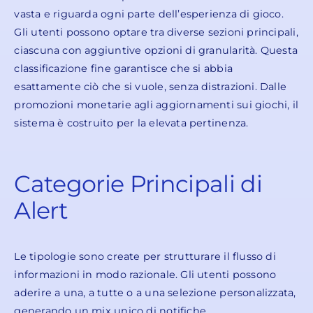
vasta e riguarda ogni parte dell’esperienza di gioco.
Gli utenti possono optare tra diverse sezioni principali,
ciascuna con aggiuntive opzioni di granularità. Questa
classificazione fine garantisce che si abbia
esattamente ciò che si vuole, senza distrazioni. Dalle
promozioni monetarie agli aggiornamenti sui giochi, il
sistema è costruito per la elevata pertinenza.
Categorie Principali di
Alert
Le tipologie sono create per strutturare il flusso di
informazioni in modo razionale. Gli utenti possono
aderire a una, a tutte o a una selezione personalizzata,
generando un mix unico di notifiche.