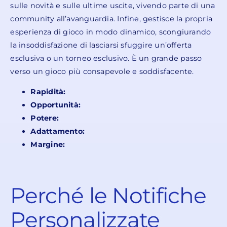
sulle novità e sulle ultime uscite, vivendo parte di una
community all’avanguardia. Infine, gestisce la propria
esperienza di gioco in modo dinamico, scongiurando
la insoddisfazione di lasciarsi sfuggire un’offerta
esclusiva o un torneo esclusivo. È un grande passo
verso un gioco più consapevole e soddisfacente.
Rapidità:
Opportunità:
Potere:
Adattamento:
Margine:
Perché le Notifiche
Personalizzate