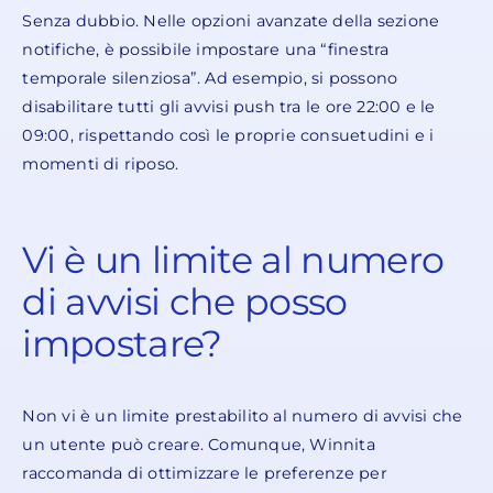
Senza dubbio. Nelle opzioni avanzate della sezione
notifiche, è possibile impostare una “finestra
temporale silenziosa”. Ad esempio, si possono
disabilitare tutti gli avvisi push tra le ore 22:00 e le
09:00, rispettando così le proprie consuetudini e i
momenti di riposo.
Vi è un limite al numero
di avvisi che posso
impostare?
Non vi è un limite prestabilito al numero di avvisi che
un utente può creare. Comunque, Winnita
raccomanda di ottimizzare le preferenze per