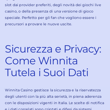
slot dai provider preferiti, degli novità dei giochi live
casino, o della presenza di una versione di gioco
speciale. Perfetto per gli fan che vogliono essere i
precursori a provare le nuove uscite.
Sicurezza e Privacy:
Come Winnita
Tutela i Suoi Dati
Winnita Casino gestisce la sicurezza e la riservatezza
degli utenti con la più alta serietà, in piena aderenza
con le disposizioni vigenti in Italia. Le scelte di notifica
e i dati correlati sono criptati e difesi da sistemi