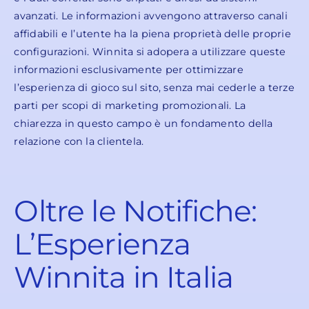
avanzati. Le informazioni avvengono attraverso canali
affidabili e l’utente ha la piena proprietà delle proprie
configurazioni. Winnita si adopera a utilizzare queste
informazioni esclusivamente per ottimizzare
l’esperienza di gioco sul sito, senza mai cederle a terze
parti per scopi di marketing promozionali. La
chiarezza in questo campo è un fondamento della
relazione con la clientela.
Oltre le Notifiche:
L’Esperienza
Winnita in Italia