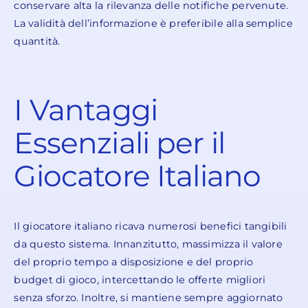
conservare alta la rilevanza delle notifiche pervenute.
La validità dell’informazione è preferibile alla semplice
quantità.
I Vantaggi
Essenziali per il
Giocatore Italiano
Il giocatore italiano ricava numerosi benefici tangibili
da questo sistema. Innanzitutto, massimizza il valore
del proprio tempo a disposizione e del proprio
budget di gioco, intercettando le offerte migliori
senza sforzo. Inoltre, si mantiene sempre aggiornato