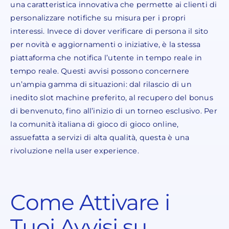
una caratteristica innovativa che permette ai clienti di
personalizzare notifiche su misura per i propri
interessi. Invece di dover verificare di persona il sito
per novità e aggiornamenti o iniziative, è la stessa
piattaforma che notifica l’utente in tempo reale in
tempo reale. Questi avvisi possono concernere
un’ampia gamma di situazioni: dal rilascio di un
inedito slot machine preferito, al recupero del bonus
di benvenuto, fino all’inizio di un torneo esclusivo. Per
la comunità italiana di gioco di gioco online,
assuefatta a servizi di alta qualità, questa è una
rivoluzione nella user experience.
Come Attivare i
Tuoi Avvisi su