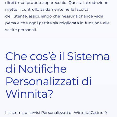
diretto sul proprio apparecchio. Questa introduzione
mette il controllo saldamente nelle facoltà
dell’utente, assicurando che nessuna chance vada
persa e che ogni partita sia migliorata in funzione alle
scelte personali.
Che cos’è il Sistema
di Notifiche
Personalizzati di
Winnita?
Il sistema di avvisi Personalizzati di Winnita Casino è