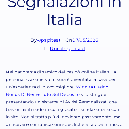
Segnalazioni in
Italia
By
wpapitest
On
07/05/2026
In
Uncategorised
Nel panorama dinamico dei casinò online italiani, la
personalizzazione su misura è diventata la base per
un’esperienza di gioco migliore.
Winnita Casino
Bonus Di Benvenuto Sul Deposito
si distingue
presentando un sistema di Avvisi Personalizzati che
trasforma il modo in cui i giocatori si relazionano con
la sito. Non si tratta più di navigare passivamente, ma
di ricevere comunicazioni specifiche e rapide in modo