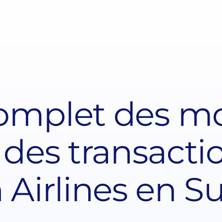
omplet des m
des transacti
 Airlines en Su