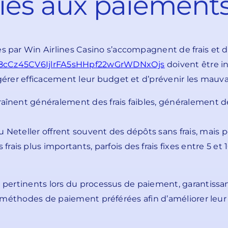
 liés aux paiement
par Win Airlines Casino s’accompagnent de frais et d
oMk8cCz45CV6IjlrFA5sHHpf22wGrWDNxOjs
doivent être in
rer efficacement leur budget et d’prévenir les mauvai
aînent généralement des frais faibles, généralement de 
 Neteller offrent souvent des dépôts sans frais, mais peu
rais plus importants, parfois des frais fixes entre 5 e
 pertinents lors du processus de paiement, garantissant
rs méthodes de paiement préférées afin d’améliorer leur e