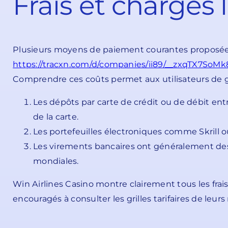
Frais et charges
Plusieurs moyens de paiement courantes proposées 
https://tracxn.com/d/companies/ii89/__zxqTX7S
Comprendre ces coûts permet aux utilisateurs de gé
Les dépôts par carte de crédit ou de débit entr
de la carte.
Les portefeuilles électroniques comme Skrill ou
Les virements bancaires ont généralement des f
mondiales.
Win Airlines Casino montre clairement tous les frais
encouragés à consulter les grilles tarifaires de leu