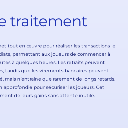
de traitement
t tout en œuvre pour réaliser les transactions le
médiats, permettant aux joueurs de commencer à
nutes à quelques heures. Les retraits peuvent
s, tandis que les virements bancaires peuvent
ité, mais n’entraîne que rarement de longs retards.
on approfondie pour sécuriser les joueurs. Cet
ment de leurs gains sans attente inutile.