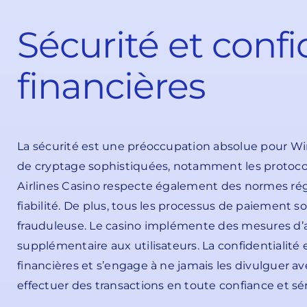
Sécurité et confi
financières
La sécurité est une préoccupation absolue pour Win
de cryptage sophistiquées, notamment les protocole
Airlines Casino respecte également des normes réglem
fiabilité. De plus, tous les processus de paiement 
frauduleuse. Le casino implémente des mesures d’aut
supplémentaire aux utilisateurs. La confidentialité e
financières et s’engage à ne jamais les divulguer av
effectuer des transactions en toute confiance et sé