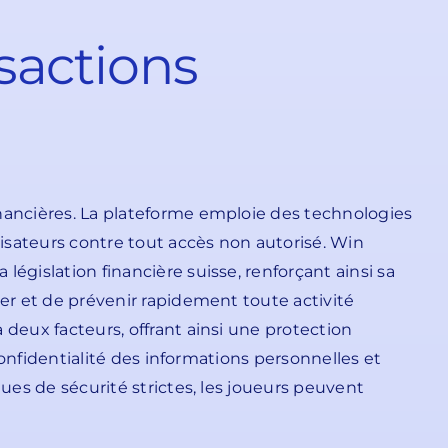
nsactions
inancières. La plateforme emploie des technologies
isateurs contre tout accès non autorisé. Win
égislation financière suisse, renforçant ainsi sa
ter et de prévenir rapidement toute activité
 deux facteurs, offrant ainsi une protection
 confidentialité des informations personnelles et
ques de sécurité strictes, les joueurs peuvent