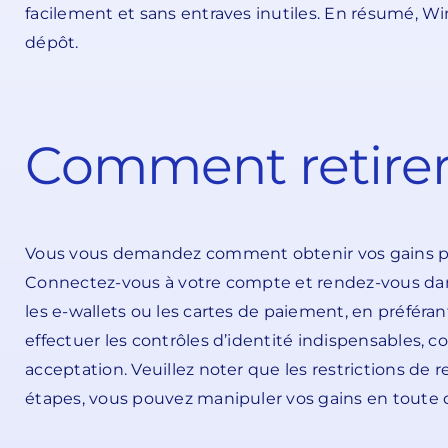
facilement et sans entraves inutiles. En résumé, Win 
dépôt.
Comment retirer
Vous vous demandez comment obtenir vos gains pr
Connectez-vous à votre compte et rendez-vous dans l
les e-wallets ou les cartes de paiement, en préfér
effectuer les contrôles d’identité indispensables,
acceptation. Veuillez noter que les restrictions de 
étapes, vous pouvez manipuler vos gains en toute qu