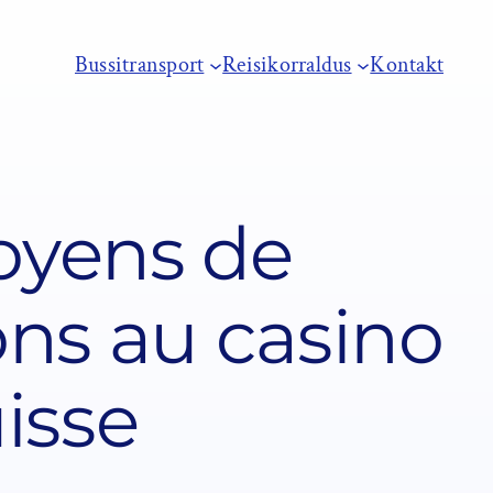
Bussitransport
Reisikorraldus
Kontakt
oyens de
ons au casino
isse