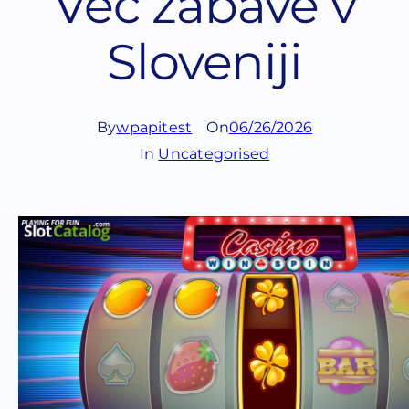
Več zabave v
Sloveniji
By
wpapitest
On
06/26/2026
In
Uncategorised