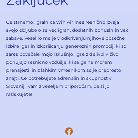
Če strnemo, igralnica Win Airlines resnično izvaja
svojo obljubo o še več igrah, dodatnih bonusih in več
zabave. Veselilo me je v odkrivanju njihove obsežne
izbire iger in izkoriščanju generoznih promocij, ki so
zares povečale mojo izkušnjo. Igre z delivci v živo
ponujajo resnično vzdušje, ki se ga ne morem
prenajesti, in z lahkim vmesnikom se je preprosto
znajti. Če potrebujete adrenalin in skupnost v
Sloveniji, vam z veseljem priporočam, da si jo
raziskujete!
Facebook