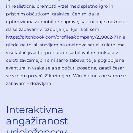
in realistična, premosti vrzel med spletno igro in
pristnim občutkom igralnice. Cenim, da je
optimizirana za mobilne naprave, kar mi daje možnost,
da se zabavam v razburjenju, kjer koli sem.
https://pitchbook.com/profiles/company/229862-71
Ne
glede na to, ali stavljam na enaindvajset ali ruleto, me
visokoločljivostni prenosi in sodelovalne funkcije v
celoti zavzamejo. To ni samo zabava; to je poglobljena
avantura in vsaka seja se počuti posebna, zaradi česar
se vrnem po več. Z kazinojem Win Airlines ne samo se
zabavam – doživljam.
Interaktivna
angažiranost
udeležencev