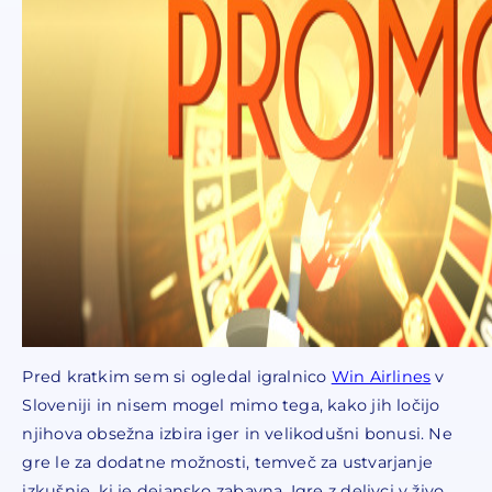
Pred kratkim sem si ogledal igralnico
Win Airlines
v
Sloveniji in nisem mogel mimo tega, kako jih ločijo
njihova obsežna izbira iger in velikodušni bonusi. Ne
gre le za dodatne možnosti, temveč za ustvarjanje
izkušnje, ki je dejansko zabavna. Igre z delivci v živo