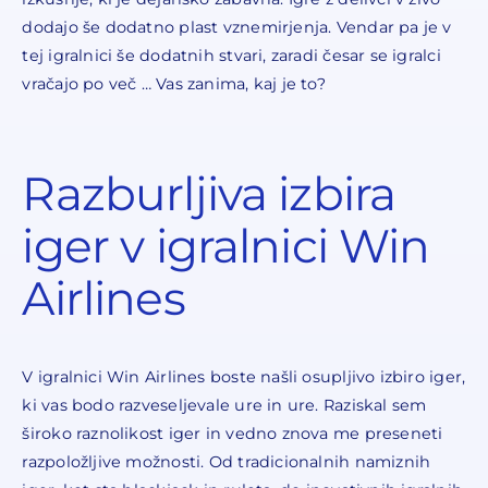
dodajo še dodatno plast vznemirjenja. Vendar pa je v
tej igralnici še dodatnih stvari, zaradi česar se igralci
vračajo po več … Vas zanima, kaj je to?
Razburljiva izbira
iger v igralnici Win
Airlines
V igralnici Win Airlines boste našli osupljivo izbiro iger,
ki vas bodo razveseljevale ure in ure. Raziskal sem
široko raznolikost iger in vedno znova me preseneti
razpoložljive možnosti. Od tradicionalnih namiznih