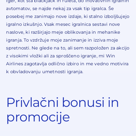
iger, kot sta blackjack in ruleta, do inovativnih igralnih
avtomatov, se najde nekaj za vsak tip igralca. Še
posebej me zanimajo nove izdaje, ki stalno izboljšujejo
igralno izkušnjo. Vsak mesec igralnica sestavi nove
naslove, ki razširjajo meje oblikovanja in mehanike
igranja. To vzdržuje moje zanimanje in izziva moje
spretnosti. Ne glede na to, ali sem razpoložen za akcijo
z visokimi vložki ali za sproščeno igranje, mi Win
Airlines zagotavlja odlično izbiro in me vedno motivira
k obvladovanju umetnosti igranja.
Privlačni bonusi in
promocije