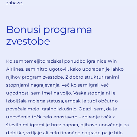
zabave.
Bonusi programa
zvestobe
Ko sem temeljito raziskal ponudbo igralnice Win
Airlines, sem hitro ugotovil, kako uporaben je lahko
njihov program zvestobe. Z dobro strukturiranimi
stopnjami nagrajevanja, več ko sem igral, več
ugodnosti sem imel na voljo. Vsaka stopnja ni le
izboljšala mojega statusa, ampak je tudi občutno
povečala mojo igralno izkušnjo. Opazil sem, da je
unovčenje točk zelo enostavno – zbiranje točk z
številnimi igrami je brez napora, njihovo unovčenje za
dobitke, vrtljaje ali celo finančne nagrade pa je bilo