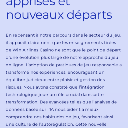
apprises et
nouveaux départs
En repensant à notre parcours dans le secteur du jeu,
il apparaît clairement que les enseignements tirées
de Win Airlines Casino ne sont que le point de départ
d’une évolution plus large de notre approche du jeu
en ligne. L’adoption de pratiques de jeu responsable a
transformé nos expériences, encourageant un
équilibre judicieux entre plaisir et gestion des
risques. Nous avons constaté que l’intégration
technologique joue un rôle crucial dans cette
transformation. Des avancées telles que l’analyse de
données basée sur l’IA nous aident à mieux
comprendre nos habitudes de jeu, favorisant ainsi
une culture de l’autorégulation. Cette nouvelle