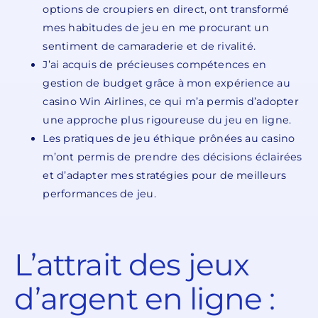
options de croupiers en direct, ont transformé
mes habitudes de jeu en me procurant un
sentiment de camaraderie et de rivalité.
J’ai acquis de précieuses compétences en
gestion de budget grâce à mon expérience au
casino Win Airlines, ce qui m’a permis d’adopter
une approche plus rigoureuse du jeu en ligne.
Les pratiques de jeu éthique prônées au casino
m’ont permis de prendre des décisions éclairées
et d’adapter mes stratégies pour de meilleurs
performances de jeu.
L’attrait des jeux
d’argent en ligne :