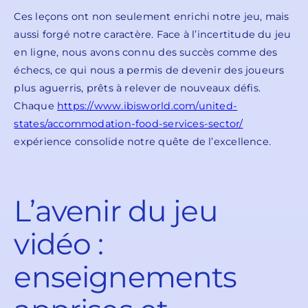
Ces leçons ont non seulement enrichi notre jeu, mais
aussi forgé notre caractère. Face à l’incertitude du jeu
en ligne, nous avons connu des succès comme des
échecs, ce qui nous a permis de devenir des joueurs
plus aguerris, prêts à relever de nouveaux défis.
Chaque
https://www.ibisworld.com/united-
states/accommodation-food-services-sector/
expérience consolide notre quête de l’excellence.
L’avenir du jeu
vidéo :
enseignements