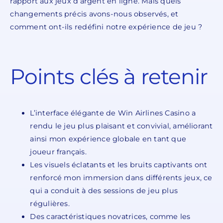
rapport aux jeux d’argent en ligne. Mais quels
changements précis avons-nous observés, et
comment ont-ils redéfini notre expérience de jeu ?
Points clés à retenir
L’interface élégante de Win Airlines Casino a
rendu le jeu plus plaisant et convivial, améliorant
ainsi mon expérience globale en tant que
joueur français.
Les visuels éclatants et les bruits captivants ont
renforcé mon immersion dans différents jeux, ce
qui a conduit à des sessions de jeu plus
régulières.
Des caractéristiques novatrices, comme les