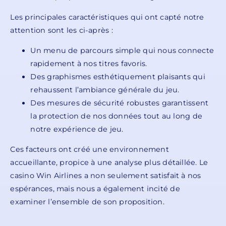
Les principales caractéristiques qui ont capté notre
attention sont les ci-après :
Un menu de parcours simple qui nous connecte
rapidement à nos titres favoris.
Des graphismes esthétiquement plaisants qui
rehaussent l’ambiance générale du jeu.
Des mesures de sécurité robustes garantissent
la protection de nos données tout au long de
notre expérience de jeu.
Ces facteurs ont créé une environnement
accueillante, propice à une analyse plus détaillée. Le
casino Win Airlines a non seulement satisfait à nos
espérances, mais nous a également incité de
examiner l’ensemble de son proposition.