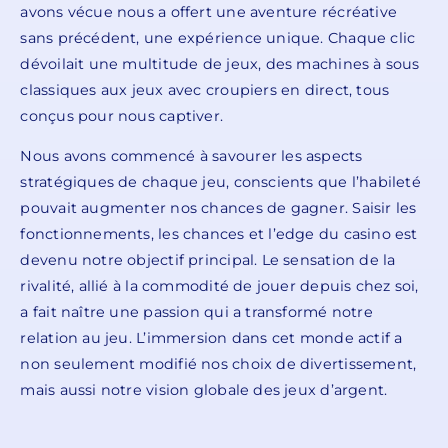
avons vécue nous a offert une aventure récréative
sans précédent, une expérience unique. Chaque clic
dévoilait une multitude de jeux, des machines à sous
classiques aux jeux avec croupiers en direct, tous
conçus pour nous captiver.
Nous avons commencé à savourer les aspects
stratégiques de chaque jeu, conscients que l’habileté
pouvait augmenter nos chances de gagner. Saisir les
fonctionnements, les chances et l’edge du casino est
devenu notre objectif principal. Le sensation de la
rivalité, allié à la commodité de jouer depuis chez soi,
a fait naître une passion qui a transformé notre
relation au jeu. L’immersion dans cet monde actif a
non seulement modifié nos choix de divertissement,
mais aussi notre vision globale des jeux d’argent.