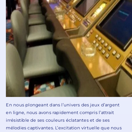
En nous plongeant dans l’univers des jeux d’argent
en ligne, nous avons rapidement compris l’attrait
irrésistible de ses couleurs éclatantes et de ses
mélodies captivantes. L’excitation virtuelle que nous