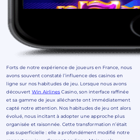
Forts de notre expérience de joueurs en France, nous
avons souvent constaté l’influence des casinos en
ligne sur nos habitudes de jeu. Lorsque nous avons
découvert
Win Airlines
Casino, son interface raffinée
et sa gamme de jeux alléchante ont immédiatement
capté notre attention. Nos habitudes de jeu ont alors
évolué, nous incitant à adopter une approche plus
organisée et raisonnée. Cette transformation n’était
pas superficielle : elle a profondément modifié notre