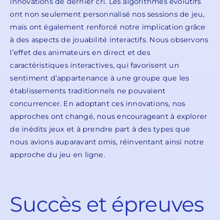
innovations de dernier cri. Les algorithmes évolutifs
ont non seulement personnalisé nos sessions de jeu,
mais ont également renforcé notre implication grâce
à des aspects de jouabilité interactifs. Nous observons
l’effet des animateurs en direct et des
caractéristiques interactives, qui favorisent un
sentiment d’appartenance à une groupe que les
établissements traditionnels ne pouvaient
concurrencer. En adoptant ces innovations, nos
approches ont changé, nous encourageant à explorer
de inédits jeux et à prendre part à des types que
nous avions auparavant omis, réinventant ainsi notre
approche du jeu en ligne.
Succès et épreuves