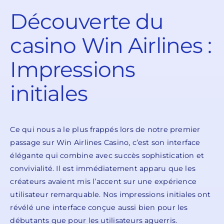
Découverte du
casino Win Airlines :
Impressions
initiales
Ce qui nous a le plus frappés lors de notre premier
passage sur Win Airlines Casino, c’est son interface
élégante qui combine avec succès sophistication et
convivialité. Il est immédiatement apparu que les
créateurs avaient mis l’accent sur une expérience
utilisateur remarquable. Nos impressions initiales ont
révélé une interface conçue aussi bien pour les
débutants que pour les utilisateurs aguerris.