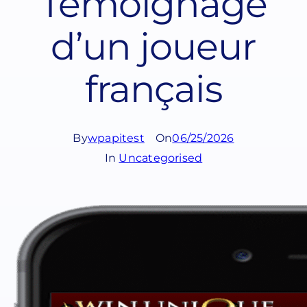
Témoignage
d’un joueur
français
By
wpapitest
On
06/25/2026
In
Uncategorised