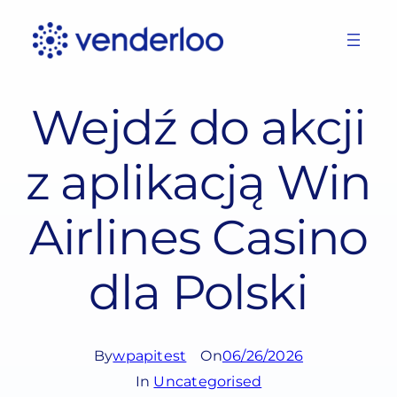
Skip
to
content
Wejdź do akcji
z aplikacją Win
Airlines Casino
dla Polski
By
wpapitest
On
06/26/2026
In
Uncategorised