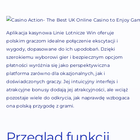
Aplikacja kasynowa Linie Lotnicze Win oferuje
polskim graczom idealne połączenie ekscytacji i
wygody, dopasowane do ich upodobań. Dzięki
szerokiemu wyborowi gier i bezpiecznym opcjom
płatności wyróżnia się jako perspektywiczna
platforma zarówno dla okazjonalnych, jak i
doświadczonych graczy. Jej intuicyjny interfejs i
atrakcyjne bonusy dodają jej atrakcyjności, ale wciąż
pozostaje wiele do odkrycia, jak naprawdę wzbogaca
ona polską przygodę z grami.
Przegląd funkcji