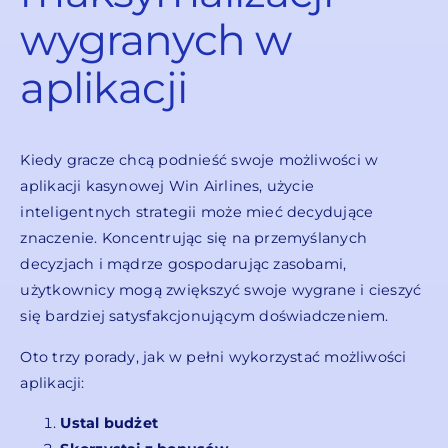
wygranych w
aplikacji
Kiedy gracze chcą podnieść swoje możliwości w
aplikacji kasynowej Win Airlines, użycie
inteligentnych strategii może mieć decydujące
znaczenie. Koncentrując się na przemyślanych
decyzjach i mądrze gospodarując zasobami,
użytkownicy mogą zwiększyć swoje wygrane i cieszyć
się bardziej satysfakcjonującym doświadczeniem.
Oto trzy porady, jak w pełni wykorzystać możliwości
aplikacji:
Ustal budżet