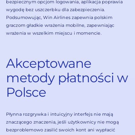
bezpiecznym opcjom logowania, aplikacja poprawia
wygodę bez uszczerbku dla zabezpieczenia.
Podsumowując, Win Airlines zapewnia polskim
graczom gładkie wrażenia mobilne, zapewniając
wrażenia w wszelkim miejscu i momencie.
Akceptowane
metody płatności w
Polsce
Płynna rozgrywka i intuicyjny interfejs nie mają
znaczącego znaczenia, jeśli użytkownicy nie mogą
bezproblemowo zasilić swoich kont ani wypłacić