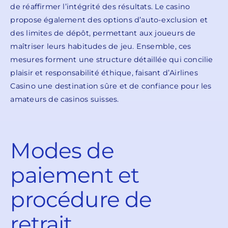
de réaffirmer l’intégrité des résultats. Le casino
propose également des options d’auto-exclusion et
des limites de dépôt, permettant aux joueurs de
maîtriser leurs habitudes de jeu. Ensemble, ces
mesures forment une structure détaillée qui concilie
plaisir et responsabilité éthique, faisant d’Airlines
Casino une destination sûre et de confiance pour les
amateurs de casinos suisses.
Modes de
paiement et
procédure de
retrait