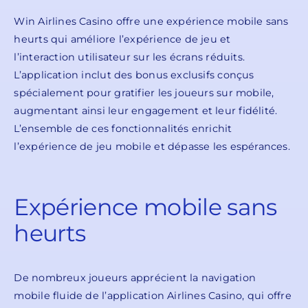
Win Airlines Casino offre une expérience mobile sans
heurts qui améliore l’expérience de jeu et
l’interaction utilisateur sur les écrans réduits.
L’application inclut des bonus exclusifs conçus
spécialement pour gratifier les joueurs sur mobile,
augmentant ainsi leur engagement et leur fidélité.
L’ensemble de ces fonctionnalités enrichit
l’expérience de jeu mobile et dépasse les espérances.
Expérience mobile sans
heurts
De nombreux joueurs apprécient la navigation
mobile fluide de l’application Airlines Casino, qui offre