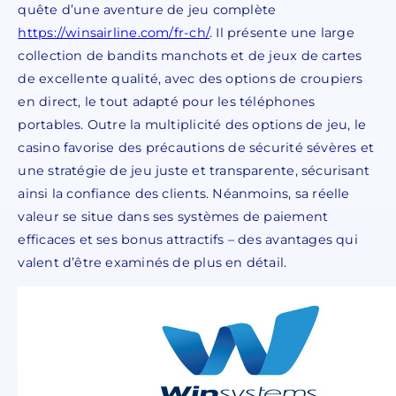
quête d’une aventure de jeu complète
https://winsairline.com/fr-ch/
. Il présente une large
collection de bandits manchots et de jeux de cartes
de excellente qualité, avec des options de croupiers
en direct, le tout adapté pour les téléphones
portables. Outre la multiplicité des options de jeu, le
casino favorise des précautions de sécurité sévères et
une stratégie de jeu juste et transparente, sécurisant
ainsi la confiance des clients. Néanmoins, sa réelle
valeur se situe dans ses systèmes de paiement
efficaces et ses bonus attractifs – des avantages qui
valent d’être examinés de plus en détail.