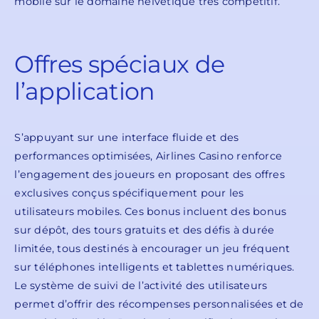
mobile sur le domaine helvétique très compétitif.
Offres spéciaux de
l’application
S’appuyant sur une interface fluide et des
performances optimisées, Airlines Casino renforce
l’engagement des joueurs en proposant des offres
exclusives conçus spécifiquement pour les
utilisateurs mobiles. Ces bonus incluent des bonus
sur dépôt, des tours gratuits et des défis à durée
limitée, tous destinés à encourager un jeu fréquent
sur téléphones intelligents et tablettes numériques.
Le système de suivi de l’activité des utilisateurs
permet d’offrir des récompenses personnalisées et de