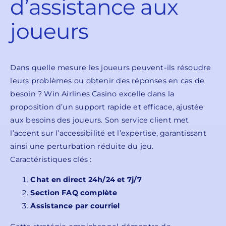
d’assistance aux
joueurs
Dans quelle mesure les joueurs peuvent-ils résoudre
leurs problèmes ou obtenir des réponses en cas de
besoin ? Win Airlines Casino excelle dans la
proposition d’un support rapide et efficace, ajustée
aux besoins des joueurs. Son service client met
l’accent sur l’accessibilité et l’expertise, garantissant
ainsi une perturbation réduite du jeu.
Caractéristiques clés :
Chat en direct 24h/24 et 7j/7
Section FAQ complète
Assistance par courriel