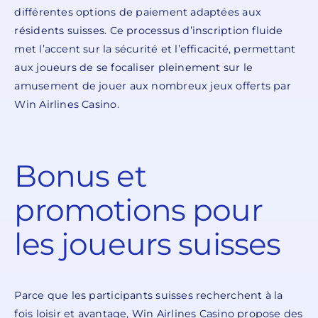
différentes options de paiement adaptées aux
résidents suisses. Ce processus d’inscription fluide
met l’accent sur la sécurité et l’efficacité, permettant
aux joueurs de se focaliser pleinement sur le
amusement de jouer aux nombreux jeux offerts par
Win Airlines Casino.
Bonus et
promotions pour
les joueurs suisses
Parce que les participants suisses recherchent à la
fois loisir et avantage, Win Airlines Casino propose des