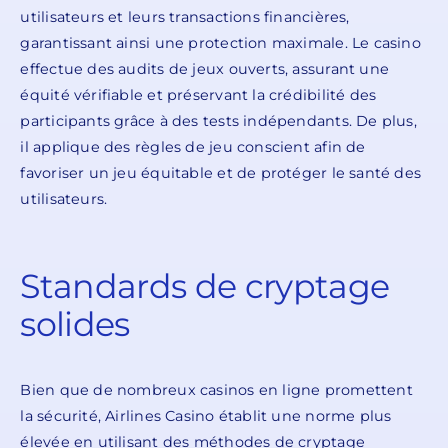
utilisateurs et leurs transactions financières,
garantissant ainsi une protection maximale. Le casino
effectue des audits de jeux ouverts, assurant une
équité vérifiable et préservant la crédibilité des
participants grâce à des tests indépendants. De plus,
il applique des règles de jeu conscient afin de
favoriser un jeu équitable et de protéger le santé des
utilisateurs.
Standards de cryptage
solides
Bien que de nombreux casinos en ligne promettent
la sécurité, Airlines Casino établit une norme plus
élevée en utilisant des méthodes de cryptage