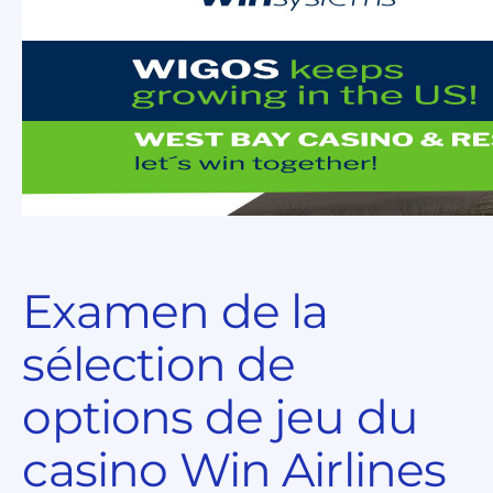
Examen de la
sélection de
options de jeu du
casino Win Airlines