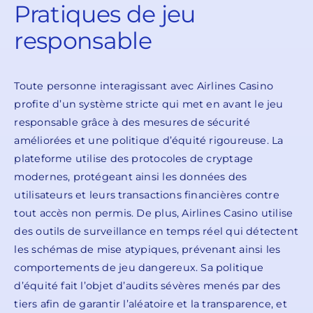
Pratiques de jeu
responsable
Toute personne interagissant avec Airlines Casino
profite d’un système stricte qui met en avant le jeu
responsable grâce à des mesures de sécurité
améliorées et une politique d’équité rigoureuse. La
plateforme utilise des protocoles de cryptage
modernes, protégeant ainsi les données des
utilisateurs et leurs transactions financières contre
tout accès non permis. De plus, Airlines Casino utilise
des outils de surveillance en temps réel qui détectent
les schémas de mise atypiques, prévenant ainsi les
comportements de jeu dangereux. Sa politique
d’équité fait l’objet d’audits sévères menés par des
tiers afin de garantir l’aléatoire et la transparence, et