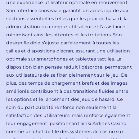
une expérience utilisateur optimale en mouvement.
Son interface conviviale garantit un accès rapide aux
sections essentielles telles que les jeux de hasard, la
administration du compte utilisateur et l’assistance,
minimisant ainsi les attentes et les irritations. Son
design flexible s’ajuste parfaitement à toutes les
tailles et dispositions d’écran, assurant une utilisation
optimale sur smartphones et tablettes tactiles. La
disposition bien pensée réduit l’désordre, permettant
aux utilisateurs de se fixer pleinement sur le jeu. De
plus, des temps de chargement brefs et des images
améliorés contribuent à des transitions fluides entre
les options et le lancement des jeux de hasard. Ce
soin du particularité renforce non seulement la
satisfaction des utilisateurs, mais renforce également
leur engagement, positionnant ainsi Airlines Casino
comme un chef de file des systèmes de casino sur