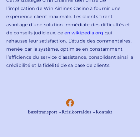
Cette stratégie omnichannel démontre de
l’implication de Win Airlines Casino à fournir une
expérience client maximale. Les clients tirent
avantage d’une solution immédiate des difficultés et
de conseils judicieux, ce
en.wikipedia.org
qui
rehausse leur satisfaction. L’étude des commentaires,
menée par la système, optimise en constamment
l’efficience du service d’assistance, consolidant ainsi la
crédibilité et la fidélité de sa base de clients.
Facebook
Bussitransport
Reisikorraldus
Kontakt