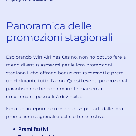
Panoramica delle
promozioni stagionali
Esplorando Win Airlines Casino, non ho potuto fare a
meno di entusiasmarmi per le loro promozioni
stagionali, che offrono bonus entusiasmanti e premi
unici durante tutto l’anno. Questi eventi promozionali
garantiscono che non rimarrete mai senza
emozionanti possibilità di vincita.
Ecco un’anteprima di cosa puoi aspettarti dalle loro
promozioni stagionali e dalle offerte festive:
Premi festivi