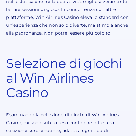
nell’estetica che nella operatività, migliora veramente
le mie sessioni di gioco. In concorrenza con altre
piattaforme, Win Airlines Casino eleva lo standard con
un’esperienza che non solo diverte, ma stimola anche
alla padronanza. Non potrei essere più colpito!
Selezione di giochi
al Win Airlines
Casino
Esaminando la collezione di giochi di Win Airlines
Casino, mi sono subito reso conto che offre una
selezione sorprendente, adatta a ogni tipo di