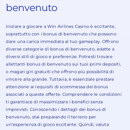
benvenuto
Iniziare a giocare a Win Airlines Casino è eccitante,
soprattutto con i bonus di benvenuto che possono
dare una carica immediata al tuo gameplay. Offrono
diverse categorie di bonus di benvenuto, adatte a
diversi stili di gioco e preferenze. Potresti trovare
allettanti bonus di benvenuto sui tuoi primi depositi,
o magari giri gratuiti che offrono più possibilità di
vincere alla grande. Tuttavia, è essenziale prestare
attenzione ai requisiti di scommessa dei bonus
associati a queste offerte. Comprendere le condizioni
ti garantisce di massimizzare i benefici senza
imprevisti. Conoscendo i dettagli dei bonus di
benvenuto, stai preparando il terreno per
un’esperienza di gioco eccitante. Quindi, valuta