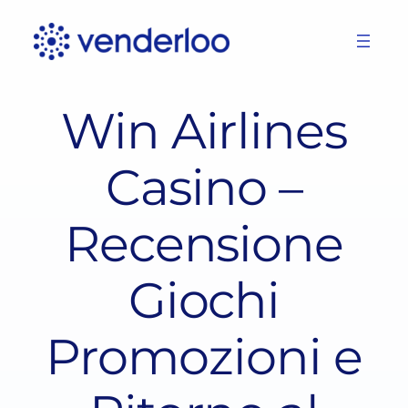
Skip
to
content
Win Airlines
Casino –
Recensione
Giochi
Promozioni e