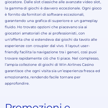
giocatore. Dalle slot classiche alle avanzate video slot,
la gamma di giochi è davvero eccezionale. Ogni gioco
è fornito da fornitori di software eccezionali,
garantendo una grafica di superiore e un gameplay
fluido. Ho trovato opzioni che piacevano sia ai
giocatori amatoriali che ai professionisti, con
un’offerta che si estendeva dai giochi da tavolo alle
esperienze con croupier dal vivo. Il layout user-
friendly facilita la navigazione tra i generi, così puoi
trovare rapidamente ciò che ti piace. Nel complesso,
l’ampia collezione di giochi di Win Airlines Casino
garantisce che ogni visita sia un’esperienza fresca ed
emozionante, rendendo facile tornare per
approfondire.
Promozioni e