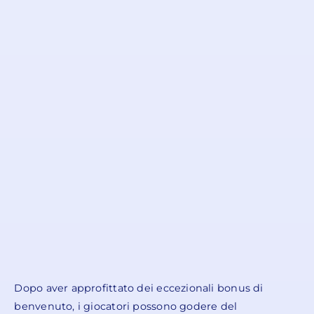
Dopo aver approfittato dei eccezionali bonus di
benvenuto, i giocatori possono godere del