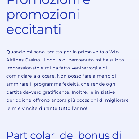
promozioni
eccitanti
Quando mi sono iscritto per la prima volta a Win
Airlines Casino, il bonus di benvenuto mi ha subito
impressionato e mi ha fatto venire voglia di
cominciare a giocare. Non posso fare a meno di
ammirare il programma fedeltà, che rende ogni
partita davvero gratificante. Inoltre, le iniziative
periodiche offrono ancora più occasioni di migliorare
le mie vincite durante tutto l’anno!
Particolari del bonus di