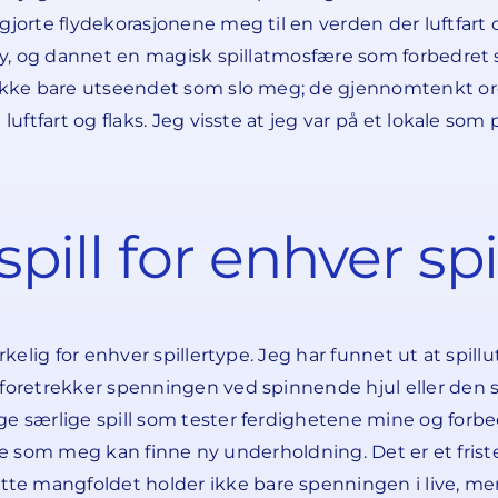
jorte flydekorasjonene meg til en verden der luftfart o
tfly, og dannet en magisk spillatmosfære som forbedret
r ikke bare utseendet som slo meg; de gjennomtenkt or
luftfart og flaks. Jeg visste at jeg var på et lokale so
spill for enhver spi
rkelig for enhver spillertype. Jeg har funnet ut at spil
 foretrekker spenningen ved spinnende hjul eller den s
ge særlige spill som tester ferdighetene mine og forbe
lere som meg kan finne ny underholdning. Det er et friste
e mangfoldet holder ikke bare spenningen i live, me