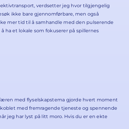
lektivtransport, verdsetter jeg hvor tilgjengelig
 besøk ikke bare gjennomførbare, men også
uke mer tid til å samhandle med den pulserende
 å ha et lokale som fokuserer på spillernes
mosfæren med flyselskapstema gjorde hvert moment
mmenkoblet med fremragende tjeneste og spennende
r jeg har lyst på litt moro. Hvis du er en ekte