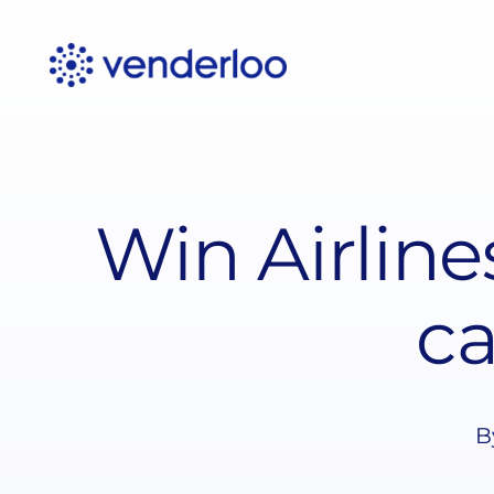
Skip
to
content
Win Airline
ca
B