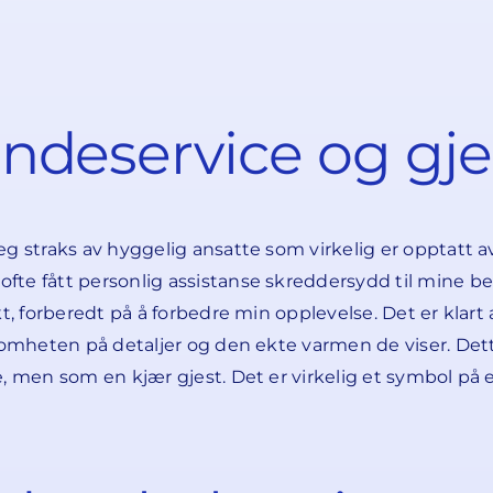
deservice og gjes
eg straks av hyggelig ansatte som virkelig er opptatt 
e fått personlig assistanse skreddersydd til mine beho
t, forberedt på å forbedre min opplevelse. Det er klart 
ksomheten på detaljer og den ekte varmen de viser. Dett
, men som en kjær gjest. Det er virkelig et symbol på e