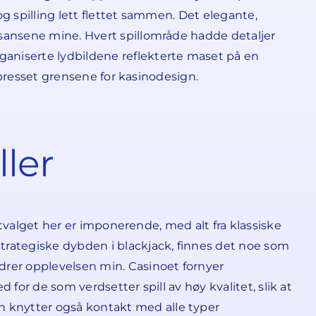
g spilling lett flettet sammen. Det elegante,
 sansene mine. Hvert spillområde hadde detaljer
ganiserte lydbildene reflekterte maset på en
m presset grensene for kasinodesign.
ller
lutvalget her er imponerende, med alt fra klassiske
trategiske dybden i blackjack, finnes det noe som
drer opplevelsen min. Casinoet fornyer
d for de som verdsetter spill av høy kvalitet, slik at
n knytter også kontakt med alle typer