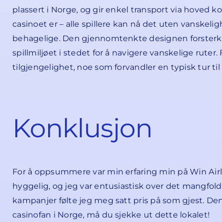
plassert i Norge, og gir enkel transport via hoved ko
casinoet er – alle spillere kan nå det uten vanske
behagelige. Den gjennomtenkte designen forsterker
spillmiljøet i stedet for å navigere vanskelige rute
tilgjengelighet, noe som forvandler en typisk tur t
Konklusjon
For å oppsummere var min erfaring min på Win Airl
hyggelig, og jeg var entusiastisk over det mangfo
kampanjer følte jeg meg satt pris på som gjest. Den 
casinofan i Norge, må du sjekke ut dette lokalet!