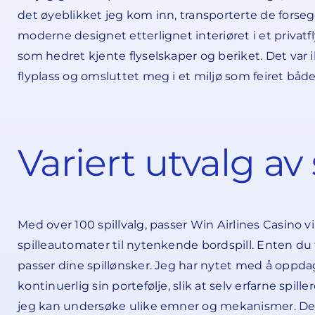
det øyeblikket jeg kom inn, transporterte de forsegg
moderne designet etterlignet interiøret i et priva
som hedret kjente flyselskaper og beriket. Det va
flyplass og omsluttet meg i et miljø som feiret både 
Variert utvalg av 
Med over 100 spillvalg, passer Win Airlines Casino vi
spilleautomater til nytenkende bordspill. Enten du
passer dine spillønsker. Jeg har nytet med å oppda
kontinuerlig sin portefølje, slik at selv erfarne spil
jeg kan undersøke ulike emner og mekanismer. Dett