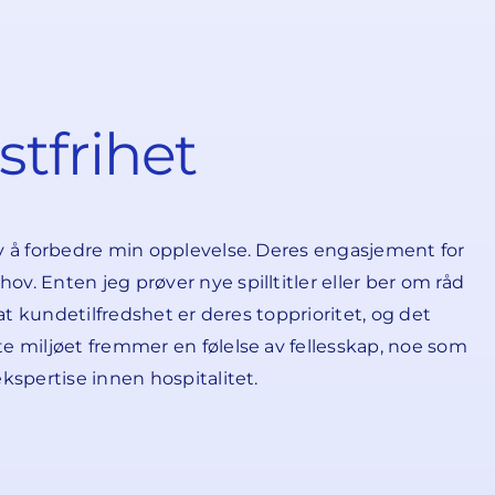
tfrihet
av å forbedre min opplevelse. Deres engasjement for
v. Enten jeg prøver nye spilltitler eller ber om råd
at kundetilfredshet er deres topprioritet, og det
e miljøet fremmer en følelse av fellesskap, noe som
kspertise innen hospitalitet.