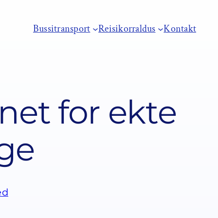
Bussitransport
Reisikorraldus
Kontakt
net for ekte
rge
ed