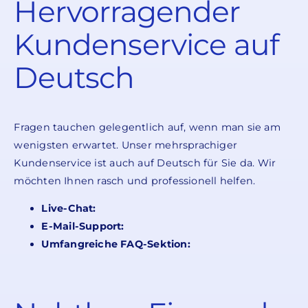
Hervorragender
Kundenservice auf
Deutsch
Fragen tauchen gelegentlich auf, wenn man sie am
wenigsten erwartet. Unser mehrsprachiger
Kundenservice ist auch auf Deutsch für Sie da. Wir
möchten Ihnen rasch und professionell helfen.
Live-Chat:
E-Mail-Support:
Umfangreiche FAQ-Sektion: