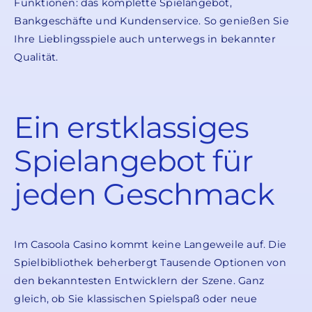
Funktionen: das komplette Spielangebot,
Bankgeschäfte und Kundenservice. So genießen Sie
Ihre Lieblingsspiele auch unterwegs in bekannter
Qualität.
Ein erstklassiges
Spielangebot für
jeden Geschmack
Im Casoola Casino kommt keine Langeweile auf. Die
Spielbibliothek beherbergt Tausende Optionen von
den bekanntesten Entwicklern der Szene. Ganz
gleich, ob Sie klassischen Spielspaß oder neue