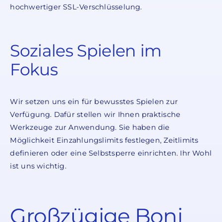
hochwertiger SSL-Verschlüsselung.
Soziales Spielen im
Fokus
Wir setzen uns ein für bewusstes Spielen zur
Verfügung. Dafür stellen wir Ihnen praktische
Werkzeuge zur Anwendung. Sie haben die
Möglichkeit Einzahlungslimits festlegen, Zeitlimits
definieren oder eine Selbstsperre einrichten. Ihr Wohl
ist uns wichtig.
Großzügige Boni