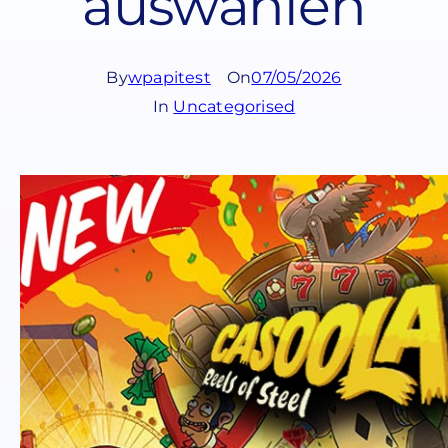
auswählen
By
wpapitest
On
07/05/2026
In
Uncategorised