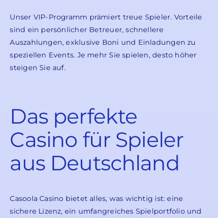
Unser VIP-Programm prämiert treue Spieler. Vorteile
sind ein persönlicher Betreuer, schnellere
Auszahlungen, exklusive Boni und Einladungen zu
speziellen Events. Je mehr Sie spielen, desto höher
steigen Sie auf.
Das perfekte
Casino für Spieler
aus Deutschland
Casoola Casino bietet alles, was wichtig ist: eine
sichere Lizenz, ein umfangreiches Spielportfolio und