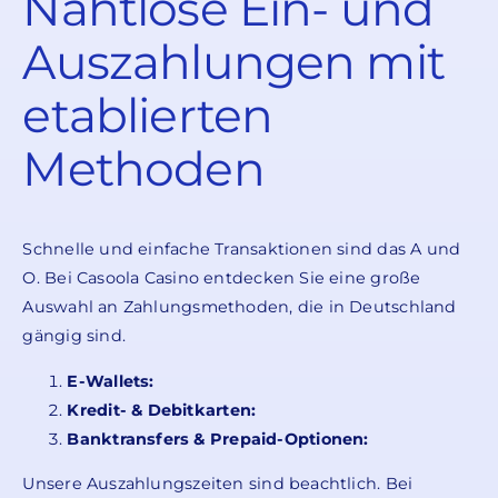
Nahtlose Ein- und
Auszahlungen mit
etablierten
Methoden
Schnelle und einfache Transaktionen sind das A und
O. Bei Casoola Casino entdecken Sie eine große
Auswahl an Zahlungsmethoden, die in Deutschland
gängig sind.
E-Wallets:
Kredit- & Debitkarten:
Banktransfers & Prepaid-Optionen:
Unsere Auszahlungszeiten sind beachtlich. Bei