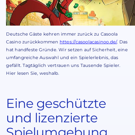
Deutsche Gäste kehren immer zurück zu Casoola
Casino zurückkommen
https://casoolacasinoo.de/
. Das
hat handfeste Gründe. Wir setzen auf Sicherheit, eine
umfangreiche Auswahl und ein Spielerlebnis, das
gefällt. Tagtäglich vertrauen uns Tausende Spieler.
Hier lesen Sie, weshalb.
Eine geschützte
und lizenzierte
Spielumgebung