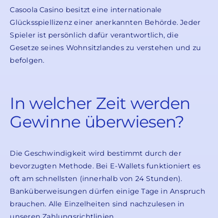
Casoola Casino besitzt eine internationale
Glücksspiellizenz einer anerkannten Behörde. Jeder
Spieler ist persönlich dafür verantwortlich, die
Gesetze seines Wohnsitzlandes zu verstehen und zu
befolgen.
In welcher Zeit werden
Gewinne überwiesen?
Die Geschwindigkeit wird bestimmt durch der
bevorzugten Methode. Bei E-Wallets funktioniert es
oft am schnellsten (innerhalb von 24 Stunden).
Banküberweisungen dürfen einige Tage in Anspruch
brauchen. Alle Einzelheiten sind nachzulesen in
unseren Zahlungsrichtlinien.