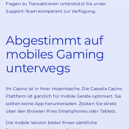
Fragen zu Transaktionen unterstützt Sie unser
Support-Team kompetent zur Verfügung.
Abgestimmt auf
mobiles Gaming
unterwegs
Ihr Casino ist in Ihrer Hosentasche. Die Casoola Casino
Plattform ist gänzlich für mobile Geräte optimiert. Sie
sollten keine App herunterladen. Zocken Sie direkt
über den Browser Ihres Smartphones oder Tablets.
Die mobile Version bietet Ihnen sämtliche