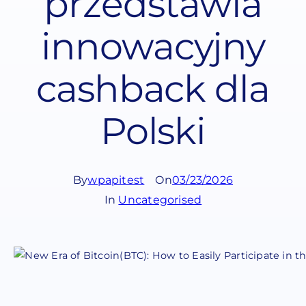
przedstawia
innowacyjny
cashback dla
Polski
By
wpapitest
On
03/23/2026
In
Uncategorised