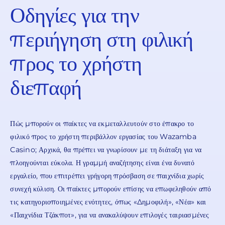
Οδηγίες για την
περιήγηση στη φιλική
προς το χρήστη
διεπαφή
Πώς μπορούν οι παίκτες να εκμεταλλευτούν στο έπακρο το
φιλικό προς το χρήστη περιβάλλον εργασίας του Wazamba
Casino; Αρχικά, θα πρέπει να γνωρίσουν με τη διάταξη για να
πλοηγούνται εύκολα. Η γραμμή αναζήτησης είναι ένα δυνατό
εργαλείο, που επιτρέπει γρήγορη πρόσβαση σε παιχνίδια χωρίς
συνεχή κύλιση. Οι παίκτες μπορούν επίσης να επωφεληθούν από
τις κατηγοριοποιημένες ενότητες, όπως «Δημοφιλή», «Νέα» και
«Παιχνίδια Τζάκποτ», για να ανακαλύψουν επιλογές ταιριασμένες