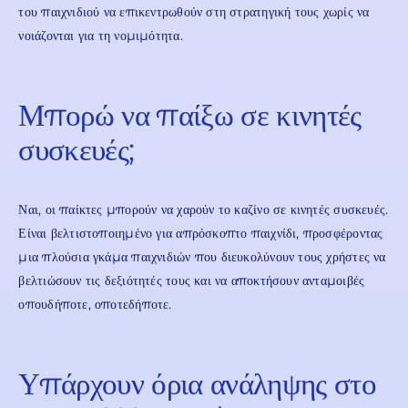
του παιχνιδιού να επικεντρωθούν στη στρατηγική τους χωρίς να
νοιάζονται για τη νομιμότητα.
Μπορώ να παίξω σε κινητές
συσκευές;
Ναι, οι παίκτες μπορούν να χαρούν το καζίνο σε κινητές συσκευές.
Είναι βελτιστοποιημένο για απρόσκοπτο παιχνίδι, προσφέροντας
μια πλούσια γκάμα παιχνιδιών που διευκολύνουν τους χρήστες να
βελτιώσουν τις δεξιότητές τους και να αποκτήσουν ανταμοιβές
οπουδήποτε, οποτεδήποτε.
Υπάρχουν όρια ανάληψης στο