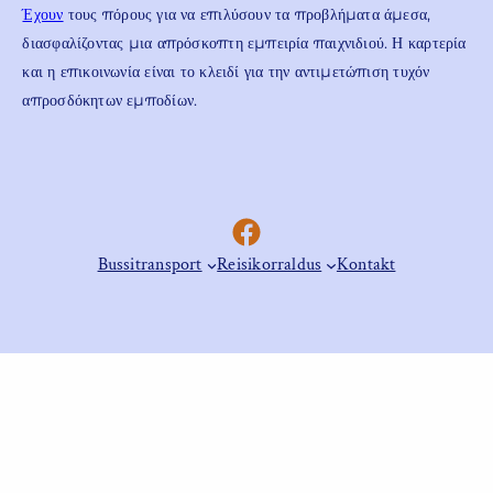
Έχουν
τους πόρους για να επιλύσουν τα προβλήματα άμεσα,
διασφαλίζοντας μια απρόσκοπτη εμπειρία παιχνιδιού. Η καρτερία
και η επικοινωνία είναι το κλειδί για την αντιμετώπιση τυχόν
απροσδόκητων εμποδίων.
Facebook
Bussitransport
Reisikorraldus
Kontakt