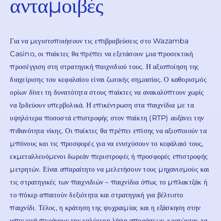
ανταμοιβές
Για να μεγιστοποιήσουν τις επιβραβεύσεις στο Wazamba
Casino, οι παίκτες θα πρέπει να εξετάσουν μια προσεκτική
προσέγγιση στη στρατηγική παιχνιδιού τους. Η αξιοποίηση της
διαχείρισης του κεφαλαίου είναι ζωτικής σημασίας. Ο καθορισμός
ορίων δίνει τη δυνατότητα στους παίκτες να ανακαλύπτουν χωρίς
να ξοδεύουν υπερβολικά. Η επικέντρωση στα παιχνίδια με τα
υψηλότερα ποσοστά επιστροφής στον παίκτη (RTP) αυξάνει την
πιθανότητα νίκης. Οι παίκτες θα πρέπει επίσης να αξιοποιούν τα
μπόνους και τις προσφορές για να ενισχύσουν το κεφάλαιό τους,
εκμεταλλευόμενοι δωρεάν περιστροφές ή προσφορές επιστροφής
μετρητών. Είναι απαραίτητο να μελετήσουν τους μηχανισμούς και
τις στρατηγικές των παιχνιδιών – παιχνίδια όπως το μπλακτζάκ ή
το πόκερ απαιτούν δεξιότητα και στρατηγική για βέλτιστο
παιχνίδι. Τέλος, η κράτηση της ψυχραιμίας και η εξάσκηση στην
υπομονή προάγουν την καλύτερη λήψη αποφάσεων, κρατώντας τα