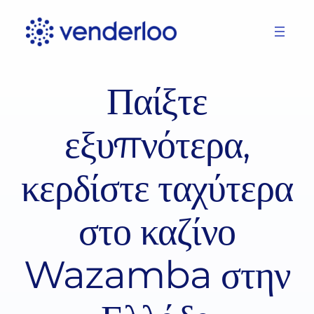
Skip
to
content
Παίξτε
εξυπνότερα,
κερδίστε ταχύτερα
στο καζίνο
Wazamba στην