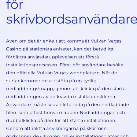
för
skrivbordsanvändar
Även om det är enkelt att komma åt Vulkan Vegas
Casino på stationära enheter, kan det betydligt
förbättra användarupplevelsen att förstå
installationsprocessen. Först bör användare besöka
den officiella Vulkan Vegas-webbplatsen. När de
surfar kommer de att stöta på en tydlig
nedladdningsknapp; genom att klicka på den startar
nedladdningen av de krävda installationsfilerna.
Användare måste sedan leta reda på den nedladdade
filen, som oftast finns i mappen Nedladdningar, och
dubbelklicka på den för att starta installationen.
Genom att iaktta anvisningarna på skärmen
godkänner de villkoren, väljer installationsplatser och