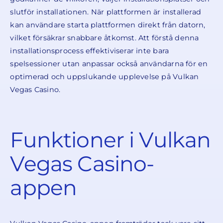
slutför installationen. När plattformen är installerad
kan användare starta plattformen direkt från datorn,
vilket försäkrar snabbare åtkomst. Att förstå denna
installationsprocess effektiviserar inte bara
spelsessioner utan anpassar också användarna för en
optimerad och uppslukande upplevelse på Vulkan
Vegas Casino.
Funktioner i Vulkan
Vegas Casino-
appen