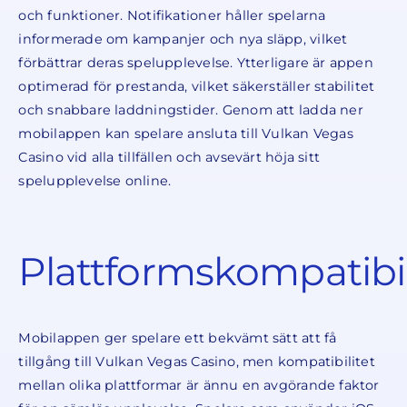
och funktioner. Notifikationer håller spelarna
informerade om kampanjer och nya släpp, vilket
förbättrar deras spelupplevelse. Ytterligare är appen
optimerad för prestanda, vilket säkerställer stabilitet
och snabbare laddningstider. Genom att ladda ner
mobilappen kan spelare ansluta till Vulkan Vegas
Casino vid alla tillfällen och avsevärt höja sitt
spelupplevelse online.
Plattformskompatibil
Mobilappen ger spelare ett bekvämt sätt att få
tillgång till Vulkan Vegas Casino, men kompatibilitet
mellan olika plattformar är ännu en avgörande faktor