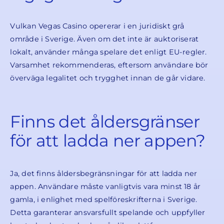
Vulkan Vegas Casino opererar i en juridiskt grå
område i Sverige. Även om det inte är auktoriserat
lokalt, använder många spelare det enligt EU-regler.
Varsamhet rekommenderas, eftersom användare bör
överväga legalitet och trygghet innan de går vidare.
Finns det åldersgränser
för att ladda ner appen?
Ja, det finns åldersbegränsningar för att ladda ner
appen. Användare måste vanligtvis vara minst 18 år
gamla, i enlighet med spelföreskrifterna i Sverige.
Detta garanterar ansvarsfullt spelande och uppfyller