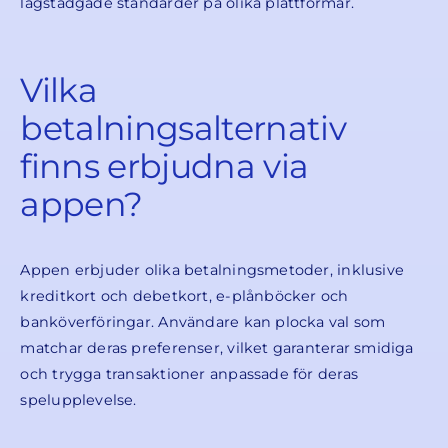
lagstadgade standarder på olika plattformar.
Vilka
betalningsalternativ
finns erbjudna via
appen?
Appen erbjuder olika betalningsmetoder, inklusive
kreditkort och debetkort, e-plånböcker och
banköverföringar. Användare kan plocka val som
matchar deras preferenser, vilket garanterar smidiga
och trygga transaktioner anpassade för deras
spelupplevelse.