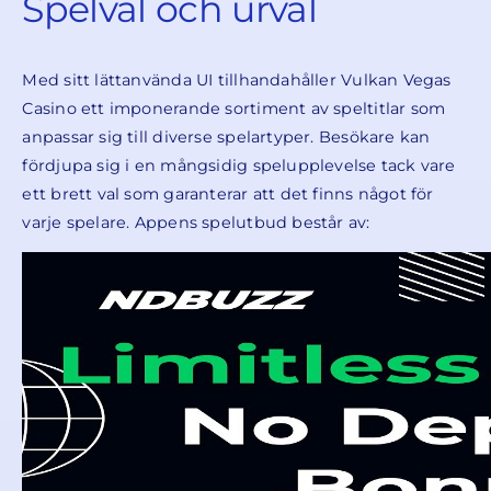
Spelval och urval
Med sitt lättanvända UI tillhandahåller Vulkan Vegas
Casino ett imponerande sortiment av speltitlar som
anpassar sig till diverse spelartyper. Besökare kan
fördjupa sig i en mångsidig spelupplevelse tack vare
ett brett val som garanterar att det finns något för
varje spelare. Appens spelutbud består av: