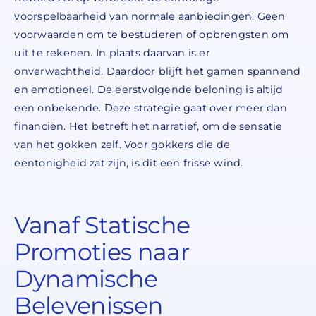
voorspelbaarheid van normale aanbiedingen. Geen
voorwaarden om te bestuderen of opbrengsten om
uit te rekenen. In plaats daarvan is er
onverwachtheid. Daardoor blijft het gamen spannend
en emotioneel. De eerstvolgende beloning is altijd
een onbekende. Deze strategie gaat over meer dan
financiën. Het betreft het narratief, om de sensatie
van het gokken zelf. Voor gokkers die de
eentonigheid zat zijn, is dit een frisse wind.
Vanaf Statische
Promoties naar
Dynamische
Belevenissen