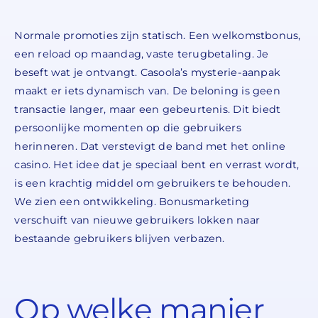
Normale promoties zijn statisch. Een welkomstbonus,
een reload op maandag, vaste terugbetaling. Je
beseft wat je ontvangt. Casoola’s mysterie-aanpak
maakt er iets dynamisch van. De beloning is geen
transactie langer, maar een gebeurtenis. Dit biedt
persoonlijke momenten op die gebruikers
herinneren. Dat verstevigt de band met het online
casino. Het idee dat je speciaal bent en verrast wordt,
is een krachtig middel om gebruikers te behouden.
We zien een ontwikkeling. Bonusmarketing
verschuift van nieuwe gebruikers lokken naar
bestaande gebruikers blijven verbazen.
Op welke manier