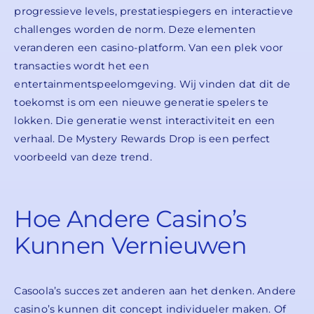
progressieve levels, prestatiespiegers en interactieve
challenges worden de norm. Deze elementen
veranderen een casino-platform. Van een plek voor
transacties wordt het een
entertainmentspeelomgeving. Wij vinden dat dit de
toekomst is om een nieuwe generatie spelers te
lokken. Die generatie wenst interactiviteit en een
verhaal. De Mystery Rewards Drop is een perfect
voorbeeld van deze trend.
Hoe Andere Casino’s
Kunnen Vernieuwen
Casoola’s succes zet anderen aan het denken. Andere
casino’s kunnen dit concept individueler maken. Of