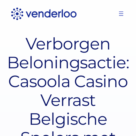
Skip
to
content
Verborgen
Beloningsactie:
Casoola Casino
Verrast
Belgische