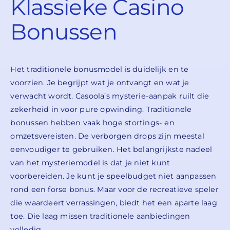
Klassieke Casino
Bonussen
Het traditionele bonusmodel is duidelijk en te
voorzien. Je begrijpt wat je ontvangt en wat je
verwacht wordt. Casoola’s mysterie-aanpak ruilt die
zekerheid in voor pure opwinding. Traditionele
bonussen hebben vaak hoge stortings- en
omzetsvereisten. De verborgen drops zijn meestal
eenvoudiger te gebruiken. Het belangrijkste nadeel
van het mysteriemodel is dat je niet kunt
voorbereiden. Je kunt je speelbudget niet aanpassen
rond een forse bonus. Maar voor de recreatieve speler
die waardeert verrassingen, biedt het een aparte laag
toe. Die laag missen traditionele aanbiedingen
volledig.