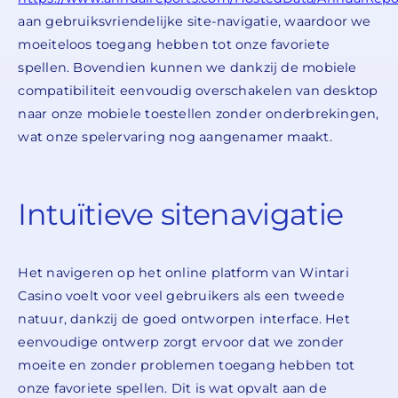
aan gebruiksvriendelijke site-navigatie, waardoor we
moeiteloos toegang hebben tot onze favoriete
spellen. Bovendien kunnen we dankzij de mobiele
compatibiliteit eenvoudig overschakelen van desktop
naar onze mobiele toestellen zonder onderbrekingen,
wat onze spelervaring nog aangenamer maakt.
Intuïtieve sitenavigatie
Het navigeren op het online platform van Wintari
Casino voelt voor veel gebruikers als een tweede
natuur, dankzij de goed ontworpen interface. Het
eenvoudige ontwerp zorgt ervoor dat we zonder
moeite en zonder problemen toegang hebben tot
onze favoriete spellen. Dit is wat opvalt aan de