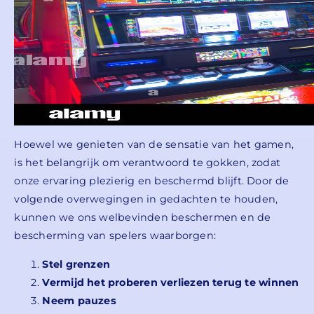
Hoewel we genieten van de sensatie van het gamen,
is het belangrijk om verantwoord te gokken, zodat
onze ervaring plezierig en beschermd blijft. Door de
volgende overwegingen in gedachten te houden,
kunnen we ons welbevinden beschermen en de
bescherming van spelers waarborgen:
Stel grenzen
Vermijd het proberen verliezen terug te winnen
Neem pauzes