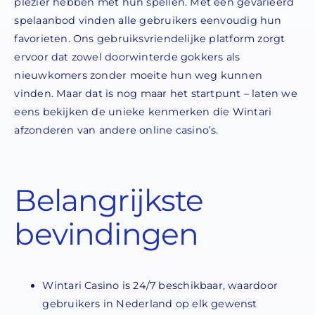
plezier hebben met hun spellen. Met een gevarieerd
spelaanbod vinden alle gebruikers eenvoudig hun
favorieten. Ons gebruiksvriendelijke platform zorgt
ervoor dat zowel doorwinterde gokkers als
nieuwkomers zonder moeite hun weg kunnen
vinden. Maar dat is nog maar het startpunt – laten we
eens bekijken de unieke kenmerken die Wintari
afzonderen van andere online casino’s.
Belangrijkste
bevindingen
Wintari Casino is 24/7 beschikbaar, waardoor
gebruikers in Nederland op elk gewenst