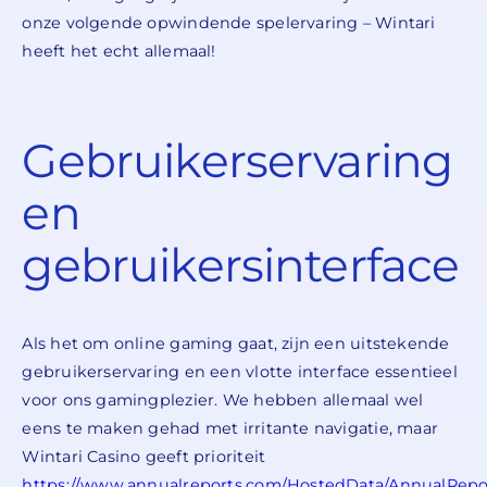
onze volgende opwindende spelervaring – Wintari
heeft het echt allemaal!
Gebruikerservaring
en
gebruikersinterface
Als het om online gaming gaat, zijn een uitstekende
gebruikerservaring en een vlotte interface essentieel
voor ons gamingplezier. We hebben allemaal wel
eens te maken gehad met irritante navigatie, maar
Wintari Casino geeft prioriteit
https://www.annualreports.com/HostedData/AnnualRepo