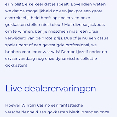
erin blijft, elke keer dat je speelt. Bovendien weten
we dat de mogelijkheid op een jackpot een grote
aantrekkelijkheid heeft op spelers, en onze
gokkasten stellen niet teleur! Met diverse jackpots
om te winnen, ben je misschien maar één draai
verwijderd van de grote prijs. Dus of je nu een casual
speler bent of een gevestigde professional, we
hebben voor ieder wat wils! Dompel jezelf onder en
ervaar vandaag nog onze dynamische collectie
gokkasten!
Live dealerervaringen
Hoewel Wintari Casino een fantastische
verscheidenheid aan gokkasten biedt, brengen onze