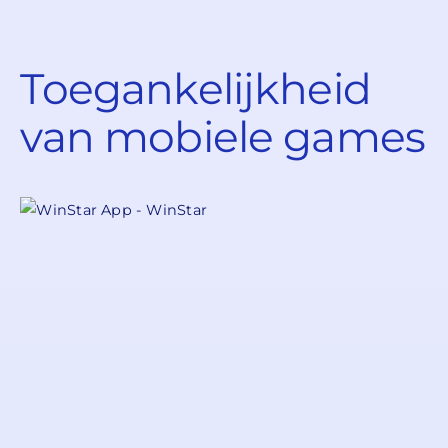
Toegankelijkheid
van mobiele games