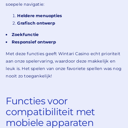
soepele navigatie:
Heldere menuopties
Grafisch ontwerp
Zoekfunctie
Responsief ontwerp
Met deze functies geeft Wintari Casino echt prioriteit
aan onze spelervaring, waardoor deze makkelijk en
leuk is. Het spelen van onze favoriete spellen was nog
nooit zo toegankelijk!
Functies voor
compatibiliteit met
mobiele apparaten