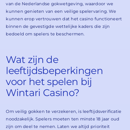
van de Nederlandse gokwetgeving, waardoor we
kunnen genieten van een veilige spelervaring. We
kunnen erop vertrouwen dat het casino functioneert
binnen de gevestigde wettelijke kaders die zijn
bedoeld om spelers te beschermen.
Wat zijn de
leeftijdsbeperkingen
voor het spelen bij
Wintari Casino?
Om veilig gokken te verzekeren, is leeftijdsverificatie
noodzakelijk. Spelers moeten ten minste 18 jaar oud
zijn om deel te nemen. Laten we altijd prioriteit