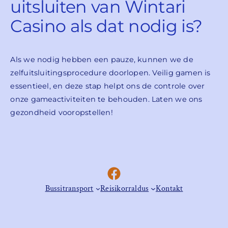
uitsluiten van Wintari
Casino als dat nodig is?
Als we nodig hebben een pauze, kunnen we de
zelfuitsluitingsprocedure doorlopen. Veilig gamen is
essentieel, en deze stap helpt ons de controle over
onze gameactiviteiten te behouden. Laten we ons
gezondheid vooropstellen!
Facebook
Bussitransport
Reisikorraldus
Kontakt