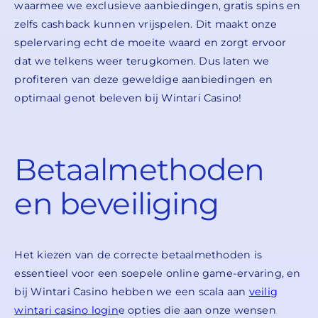
waarmee we exclusieve aanbiedingen, gratis spins en
zelfs cashback kunnen vrijspelen. Dit maakt onze
spelervaring echt de moeite waard en zorgt ervoor
dat we telkens weer terugkomen. Dus laten we
profiteren van deze geweldige aanbiedingen en
optimaal genot beleven bij Wintari Casino!
Betaalmethoden
en beveiliging
Het kiezen van de correcte betaalmethoden is
essentieel voor een soepele online game-ervaring, en
bij Wintari Casino hebben we een scala aan
veilig
wintari casino login
e opties die aan onze wensen