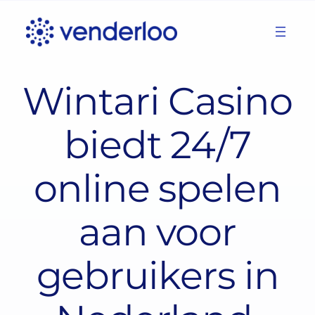
Skip
to
content
Wintari Casino
biedt 24/7
online spelen
aan voor
gebruikers in