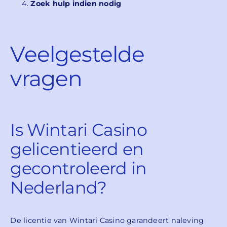
Zoek hulp indien nodig
Veelgestelde
vragen
Is Wintari Casino
gelicentieerd en
gecontroleerd in
Nederland?
De licentie van Wintari Casino garandeert naleving