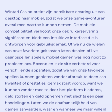
Wintari Casino breidt zijn bereikbare ervaring uit van
desktop naar mobiel, zodat we onze game-avonturen
overal mee naartoe kunnen nemen. De mobiele
compatibiliteit verhoogt onze gebruikerservaring
significant en biedt een intuïtieve interface die is
ontworpen voor gebruiksgemak. Of we nu de wielen
van onze favoriete gokkasten laten draaien of live
casinospellen spelen, mobiel gamen was nog nooit zo
probleemloos. Bovendien is de site verbeterd voor
verschillende apparaten, zodat we van onze favoriete
spellen kunnen genieten zonder afbreuk te doen aan
kwaliteit of prestaties. Gemak staat voorop, want we
kunnen zonder moeite door het platform bladeren,
geld storten en geld opnemen met slechts een paar
handelingen. Laten we de onafhankelijkheid van
gamen aanvaarden, waar en wanneer we maar willen!