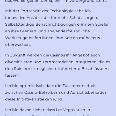
das Wohlergehen der Spieler im Vordergrund steht.
Mit der Fortschritt der Technologie sehe ich
innovative Ansätze, die für mehr Schutz sorgen.
Selbstständige Benachrichtigungen erinnern Spieler
an ihre Grenzen, und anwenderfreundliche
Werkzeuge helfen ihnen, ihre Kosten mühelos zu
überwachen.
In Zukunft werden die Casinos ihr Angebot auch
diversifizieren und Lernmaterialien integrieren, die es
den Spielern ermöglichen, informierte Beschlüsse zu
fassen.
Ich bin optimistisch, dass die Zusammenarbeit
zwischen Casino-Betreibern und Aufsichtsbehörden
diese Initiativen stärken wird.
Ich bin davon sicher, dass Las Vegas auch in