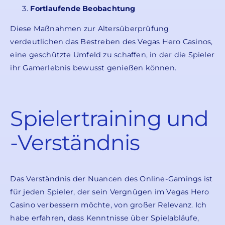
Fortlaufende Beobachtung
Diese Maßnahmen zur Altersüberprüfung
verdeutlichen das Bestreben des Vegas Hero Casinos,
eine geschützte Umfeld zu schaffen, in der die Spieler
ihr Gamerlebnis bewusst genießen können.
Spielertraining und
-Verständnis
Das Verständnis der Nuancen des Online-Gamings ist
für jeden Spieler, der sein Vergnügen im Vegas Hero
Casino verbessern möchte, von großer Relevanz. Ich
habe erfahren, dass Kenntnisse über Spielabläufe,