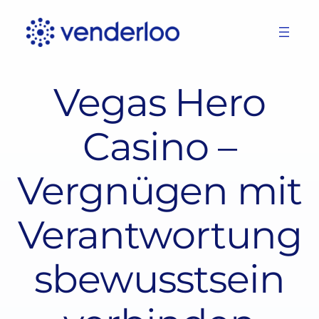
Skip
to
content
Vegas Hero
Casino –
Vergnügen mit
Verantwortung
sbewusstsein