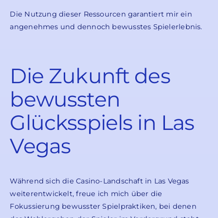
Die Nutzung dieser Ressourcen garantiert mir ein
angenehmes und dennoch bewusstes Spielerlebnis.
Die Zukunft des
bewussten
Glücksspiels in Las
Vegas
Während sich die Casino-Landschaft in Las Vegas
weiterentwickelt, freue ich mich über die
Fokussierung bewusster Spielpraktiken, bei denen