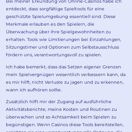
Bei meiner Erkundung von Online-Casinos habe ich
entdeckt, dass sorgfältige Spieltools für eine
geschützte Spielumgebung essentiell sind. Diese
Merkmale erlauben es den Spielern, die
Überwachung über ihre Spielgewohnheiten zu
erhalten. Tools wie Limitierungen bei Einzahlungen,
Sitzungstimer und Optionen zum Selbstausschluss
fördern uns, verantwortungsvoll zu spielen.
Ich habe bemerkt, dass das Setzen eigener Grenzen
mein Spielvergnügen wesentlich verbessern kann, da
es mir hilft, nicht Verluste zu jagen und zu erkennen,
wann ich aufhören sollte.
Zusätzlich hilft mir der Zugang auf ausführliche
Aktivitätsberichte, meine Kosten und Routinen zu
überwachen und so Achtsamkeit beim Spielen zu
begünstigen. Wenn Casinos diese Tools bereitstellen,