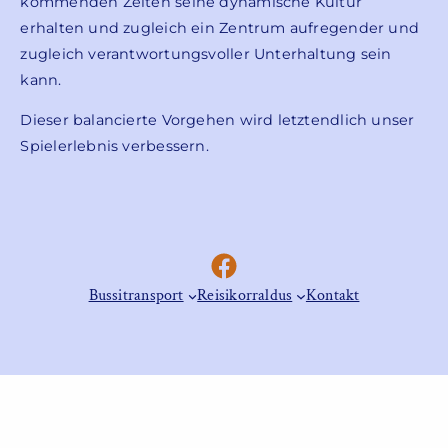
kommenden Zeiten seine dynamische Kultur
erhalten und zugleich ein Zentrum aufregender und
zugleich verantwortungsvoller Unterhaltung sein
kann.
Dieser balancierte Vorgehen wird letztendlich unser
Spielerlebnis verbessern.
Facebook
Bussitransport
Reisikorraldus
Kontakt