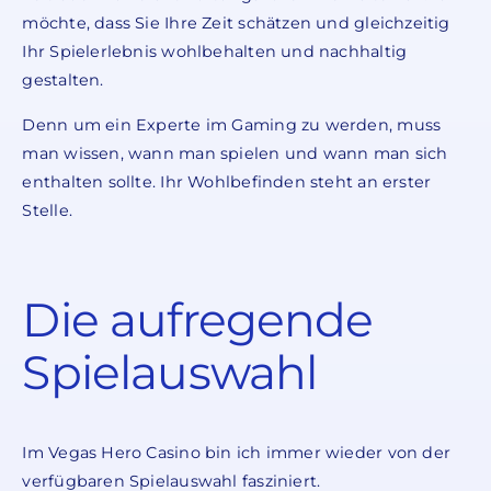
möchte, dass Sie Ihre Zeit schätzen und gleichzeitig
Ihr Spielerlebnis wohlbehalten und nachhaltig
gestalten.
Denn um ein Experte im Gaming zu werden, muss
man wissen, wann man spielen und wann man sich
enthalten sollte. Ihr Wohlbefinden steht an erster
Stelle.
Die aufregende
Spielauswahl
Im Vegas Hero Casino bin ich immer wieder von der
verfügbaren Spielauswahl fasziniert.