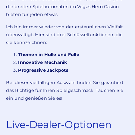
die breiten Spielautomaten im Vegas Hero Casino
bieten für jeden etwas.
Ich bin immer wieder von der erstaunlichen Vielfalt
überwältigt. Hier sind drei Schlüsselfunktionen, die
sie kennzeichnen:
Themen in Hülle und Fülle
Innovative Mechanik
Progressive Jackpots
Bei dieser vielfältigen Auswahl finden Sie garantiert
das Richtige für Ihren Spielgeschmack. Tauchen Sie
ein und genießen Sie es!
Live-Dealer-Optionen