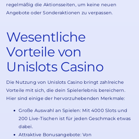
regelmäßig die Aktionsseiten, um keine neuen
Angebote oder Sonderaktionen zu verpassen.
Wesentliche
Vorteile von
Unislots Casino
Die Nutzung von Unislots Casino bringt zahlreiche
Vorteile mit sich, die dein Spielerlebnis bereichern.
Hier sind einige der hervorzuhebenden Merkmale:
Große Auswahl an Spielen: Mit 4000 Slots und
200 Live-Tischen ist für jeden Geschmack etwas
dabei.
Attraktive Bonusangebote: Von