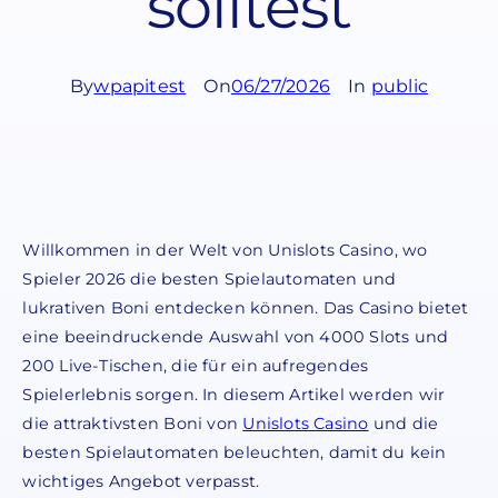
solltest
By
wpapitest
On
06/27/2026
In
public
Willkommen in der Welt von Unislots Casino, wo
Spieler 2026 die besten Spielautomaten und
lukrativen Boni entdecken können. Das Casino bietet
eine beeindruckende Auswahl von 4000 Slots und
200 Live-Tischen, die für ein aufregendes
Spielerlebnis sorgen. In diesem Artikel werden wir
die attraktivsten Boni von
Unislots Casino
und die
besten Spielautomaten beleuchten, damit du kein
wichtiges Angebot verpasst.