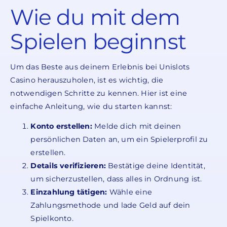
Wie du mit dem
Spielen beginnst
Um das Beste aus deinem Erlebnis bei Unislots
Casino herauszuholen, ist es wichtig, die
notwendigen Schritte zu kennen. Hier ist eine
einfache Anleitung, wie du starten kannst:
Konto erstellen:
Melde dich mit deinen
persönlichen Daten an, um ein Spielerprofil zu
erstellen.
Details verifizieren:
Bestätige deine Identität,
um sicherzustellen, dass alles in Ordnung ist.
Einzahlung tätigen:
Wähle eine
Zahlungsmethode und lade Geld auf dein
Spielkonto.