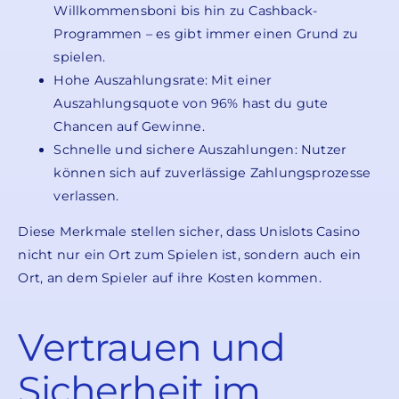
Willkommensboni bis hin zu Cashback-
Programmen – es gibt immer einen Grund zu
spielen.
Hohe Auszahlungsrate: Mit einer
Auszahlungsquote von 96% hast du gute
Chancen auf Gewinne.
Schnelle und sichere Auszahlungen: Nutzer
können sich auf zuverlässige Zahlungsprozesse
verlassen.
Diese Merkmale stellen sicher, dass Unislots Casino
nicht nur ein Ort zum Spielen ist, sondern auch ein
Ort, an dem Spieler auf ihre Kosten kommen.
Vertrauen und
Sicherheit im