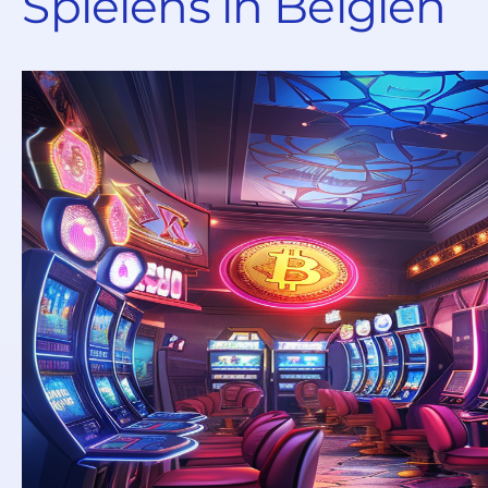
Spielens in Belgien