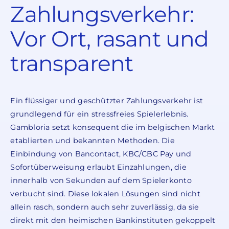
Zahlungsverkehr:
Vor Ort, rasant und
transparent
Ein flüssiger und geschützter Zahlungsverkehr ist
grundlegend für ein stressfreies Spielerlebnis.
Gambloria setzt konsequent die im belgischen Markt
etablierten und bekannten Methoden. Die
Einbindung von Bancontact, KBC/CBC Pay und
Sofortüberweisung erlaubt Einzahlungen, die
innerhalb von Sekunden auf dem Spielerkonto
verbucht sind. Diese lokalen Lösungen sind nicht
allein rasch, sondern auch sehr zuverlässig, da sie
direkt mit den heimischen Bankinstituten gekoppelt