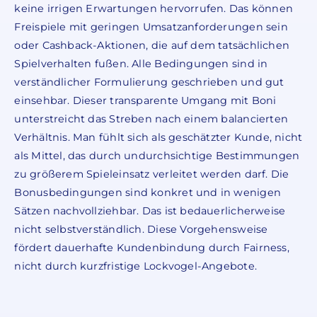
keine irrigen Erwartungen hervorrufen. Das können
Freispiele mit geringen Umsatzanforderungen sein
oder Cashback-Aktionen, die auf dem tatsächlichen
Spielverhalten fußen. Alle Bedingungen sind in
verständlicher Formulierung geschrieben und gut
einsehbar. Dieser transparente Umgang mit Boni
unterstreicht das Streben nach einem balancierten
Verhältnis. Man fühlt sich als geschätzter Kunde, nicht
als Mittel, das durch undurchsichtige Bestimmungen
zu größerem Spieleinsatz verleitet werden darf. Die
Bonusbedingungen sind konkret und in wenigen
Sätzen nachvollziehbar. Das ist bedauerlicherweise
nicht selbstverständlich. Diese Vorgehensweise
fördert dauerhafte Kundenbindung durch Fairness,
nicht durch kurzfristige Lockvogel-Angebote.