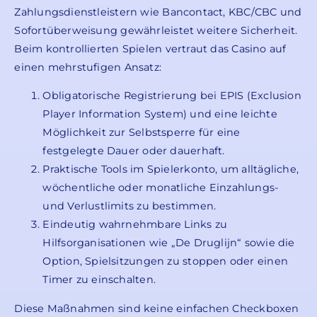
Zahlungsdienstleistern wie Bancontact, KBC/CBC und
Sofortüberweisung gewährleistet weitere Sicherheit.
Beim kontrollierten Spielen vertraut das Casino auf
einen mehrstufigen Ansatz:
Obligatorische Registrierung bei EPIS (Exclusion
Player Information System) und eine leichte
Möglichkeit zur Selbstsperre für eine
festgelegte Dauer oder dauerhaft.
Praktische Tools im Spielerkonto, um alltägliche,
wöchentliche oder monatliche Einzahlungs-
und Verlustlimits zu bestimmen.
Eindeutig wahrnehmbare Links zu
Hilfsorganisationen wie „De Druglijn“ sowie die
Option, Spielsitzungen zu stoppen oder einen
Timer zu einschalten.
Diese Maßnahmen sind keine einfachen Checkboxen