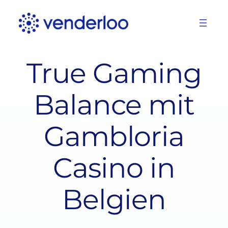
Skip
to
content
True Gaming
Balance mit
Gambloria
Casino in
Belgien