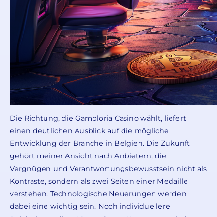
Die Richtung, die Gambloria Casino wählt, liefert
einen deutlichen Ausblick auf die mögliche
Entwicklung der Branche in Belgien. Die Zukunft
gehört meiner Ansicht nach Anbietern, die
Vergnügen und Verantwortungsbewusstsein nicht als
Kontraste, sondern als zwei Seiten einer Medaille
verstehen. Technologische Neuerungen werden
dabei eine wichtig sein. Noch individuellere