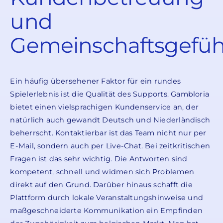
und
Gemeinschaftsgefüh
Ein häufig übersehener Faktor für ein rundes
Spielerlebnis ist die Qualität des Supports. Gambloria
bietet einen vielsprachigen Kundenservice an, der
natürlich auch gewandt Deutsch und Niederländisch
beherrscht. Kontaktierbar ist das Team nicht nur per
E-Mail, sondern auch per Live-Chat. Bei zeitkritischen
Fragen ist das sehr wichtig. Die Antworten sind
kompetent, schnell und widmen sich Problemen
direkt auf den Grund. Darüber hinaus schafft die
Plattform durch lokale Veranstaltungshinweise und
maßgeschneiderte Kommunikation ein Empfinden