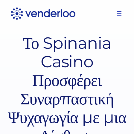
Skip
to
content
Το Spinania
Casino
Προσφέρει
Συναρπαστική
Ψυχαγωγία με μια