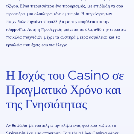
τζόγου. Είναι περισσότερο ένα προορισμός, με επιδίωξη να σου
προσφέρει μια ολοκληρωμένη εμπειρία. Η συγκίνηση των
παιχνιδιών πηγαίνει παράλληλα με την ασφάλεια και την
ισορροπία. Αυτή η προσέγγιση φαίνεται σε όλα, από την τεράστια
ποικιλία παιχνιδιών μέχρι τα αυστηρά μέτρα ασφάλειας και τα
εργαλεία που έχεις εσύ για έλεγχο.
Η Ισχύς του Casino σε
Πραγματικό Χρόνο και
της Γνησιότητας
Αν θυμάσαι με νοσταλγία την κλίμα ενός φυσικού καζίνο, το
Spinania έχει μια απάντηση. Το τμήμα Live Casino φέρνει