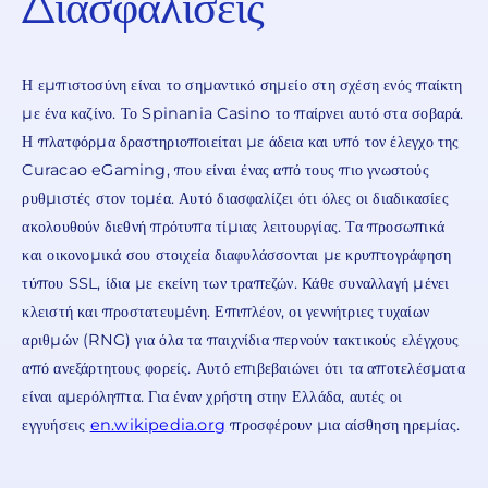
Διασφαλίσεις
Η εμπιστοσύνη είναι το σημαντικό σημείο στη σχέση ενός παίκτη
με ένα καζίνο. Το Spinania Casino το παίρνει αυτό στα σοβαρά.
Η πλατφόρμα δραστηριοποιείται με άδεια και υπό τον έλεγχο της
Curacao eGaming, που είναι ένας από τους πιο γνωστούς
ρυθμιστές στον τομέα. Αυτό διασφαλίζει ότι όλες οι διαδικασίες
ακολουθούν διεθνή πρότυπα τίμιας λειτουργίας. Τα προσωπικά
και οικονομικά σου στοιχεία διαφυλάσσονται με κρυπτογράφηση
τύπου SSL, ίδια με εκείνη των τραπεζών. Κάθε συναλλαγή μένει
κλειστή και προστατευμένη. Επιπλέον, οι γεννήτριες τυχαίων
αριθμών (RNG) για όλα τα παιχνίδια περνούν τακτικούς ελέγχους
από ανεξάρτητους φορείς. Αυτό επιβεβαιώνει ότι τα αποτελέσματα
είναι αμερόληπτα. Για έναν χρήστη στην Ελλάδα, αυτές οι
εγγυήσεις
en.wikipedia.org
προσφέρουν μια αίσθηση ηρεμίας.