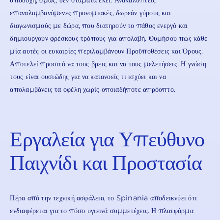
υποδοχή, όμως, δεν σταματά εκεί. Ανακαλύπτεις
επαναλαμβανόμενες προνομιακές, δωρεάν γύρους και
διαγωνισμούς με δώρα, που διατηρούν το πάθος ενεργό και
δημιουργούν φρέσκους τρόπους για απολαβή. Θυμήσου πως κάθε
μία αυτές οι ευκαιρίες περιλαμβάνουν Προϋποθέσεις και Όρους.
Αποτελεί προσιτό να τους βρεις και να τους μελετήσεις. Η γνώση
τους είναι ουσιώδης για να κατανοείς τι ισχύει και να
απολαμβάνεις τα οφέλη χωρίς οποιαδήποτε απρόοπτο.
Εργαλεία για Υπεύθυνο
Παιχνίδι και Προστασία
Πέρα από την τεχνική ασφάλεια, το Spinania αποδεικνύει ότι
ενδιαφέρεται για το πόσο υγιεινά συμμετέχεις. Η πλατφόρμα