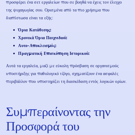
προσφέρει ένα σετ εργαλείων που σε βοηθά να έχεις τον έλεγχο
της ψυχαγωγίας σου. Ορισμένα από τα πιο χρήσιμα που
διαπίστωσα είναι τα εξής:
Όρια Κατάθεσης:
Χρονικά Όρια Παιχνιδιού:
Αυτο-Αποκλεισμός:
Πραγματική Επισκόπηση Ιστορικού:
Αυτά τα εργαλεία, μαζί με εύκολη πρόσβαση σε οργανισμούς
υποστήριξης για παθολογικό τζόγο, σχηματίζουν ένα ασφαλές
περιβάλλον που υποστηρίζει τη διασκέδαση εντός λογικών ορίων.
Συμπεραίνοντας την
Προσφορά του