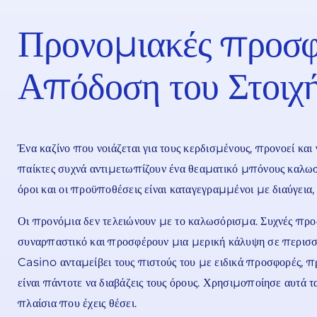
Προνομιακές προσφο
Απόδοση του Στοιχ
Ένα καζίνο που νοιάζεται για τους κερδισμένους, προνοεί κα
παίκτες συχνά αντιμετωπίζουν ένα θεαματικό μπόνους καλωσο
όροι και οι προϋποθέσεις είναι καταγεγραμμένοι με διαύγεια,
Οι προνόμια δεν τελειώνουν με το καλωσόρισμα. Συχνές προω
συναρπαστικό και προσφέρουν μια μερική κάλυψη σε περισσό
Casino ανταμείβει τους πιστούς του με ειδικά προσφορές, 
είναι πάντοτε να διαβάζεις τους όρους. Χρησιμοποίησε αυτά τ
πλαίσια που έχεις θέσει.