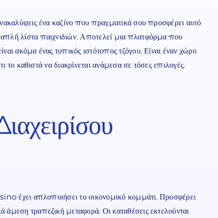
 ανακαλύψεις ένα καζίνο που πραγματικά σου προσφέρει αυτό
α απλή λίστα παιχνιδιών. Αποτελεί μια πλατφόρμα που
ίναι ακόμα ένας τυπικός ιστότοπος τζόγου. Είναι έναν χώρο
τι το καθιστά να διακρίνεται ανάμεσα σε τόσες επιλογές.
Διαχειρίσου
asino έχει απλοποιήσει το οικονομικό κομμάτι. Προσφέρει
κά άμεση τραπεζική μεταφορά. Οι καταθέσεις εκτελούνται