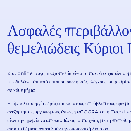
Ασφαλές περιβάλλον
θεμελιώδεις Κύριοι
Στον online τζόγο, η αξιοπιστία είναι το παν. Δεν χωράει 
υποδηλώνει ότι υπόκειται σε αυστηρούς ελέγχους και ρυθμίσ
σε κάθε βήμα.
Η τίμια λειτουργία εδράζεται και στους απρόβλεπτους αριθμο
ανεξάρτητους οργανισμούς όπως η eCOGRA και η iTech Labs. 
δίνει την ηρεμία να απολαμβάνεις το παιχνίδι, με τη πεποίθη
αυτά τα θέματα αποτελούν την ουσιαστική διαφορά.