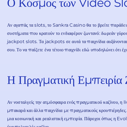
Ο Κόσμος των Video Sl
Αν αγαπάς τα slots, το Sankra Casino θα το βρείτε παράδει
συστήματα που κρατούν το ενδιαφέρον ζωντανό: δωρεάν γύρο
jackpot slots. Τα jackpots σε αυτά τα παιχνίδια αυξάνοντα
σου. Το να παίζετε ένα τέτοιο παιχνίδι εδώ υποδηλώνει ότι έ
Η Πραγματική Εμπειρία 
Αν νοσταλγείς την ατμόσφαιρα ενός πραγματικού καζίνου, η 
μπακαρά και άλλα παιχνίδια με πραγματικούς κρουπιέρηδες.
μια κοινωνική και ρεαλιστική εμπειρία. Πάροχοι όπως η Evolu
ένα πολυτελές καζίνο.