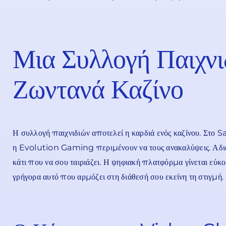
Μια Συλλογή Παιχνι
Ζωντανά Καζίνο
Η συλλογή παιχνιδιών αποτελεί η καρδιά ενός καζίνου. Στο S
η Evolution Gaming περιμένουν να τους ανακαλύψεις. Αδιάφο
κάτι που να σου ταιριάζει. Η ψηφιακή πλατφόρμα γίνεται εύκο
γρήγορα αυτό που αρμόζει στη διάθεσή σου εκείνη τη στιγμή.