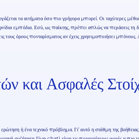
ξεργάζεται τα αιτήματα όσο πιο γρήγορα μπορεί. Οι ταχύτερες μέθο
ιφνίδια εμπόδια. Εσύ, ως παίκτης, πρέπει απλώς να περάσεις τη
σεις τους όρους πονταρίσματος αν έχεις χρησιμοποιήσει μπόνους
ών και Ασφαλές Στοί
α ερώτηση ή ένα τεχνικό πρόβλημα. Γι’ αυτό η στάθμη της βοήθει
ωντανή συζήτηση (live chat) είναι τις περισσότερες φορές η πιο