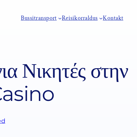
Bussitransport
Reisikorraldus
Kontakt
ια Νικητές στην
Casino
ed