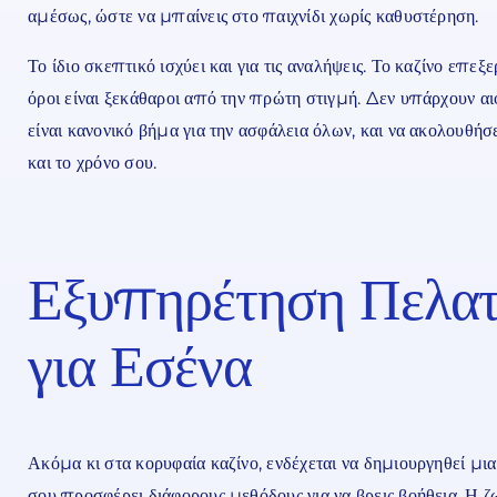
αμέσως, ώστε να μπαίνεις στο παιχνίδι χωρίς καθυστέρηση.
Το ίδιο σκεπτικό ισχύει και για τις αναλήψεις. Το καζίνο επε
όροι είναι ξεκάθαροι από την πρώτη στιγμή. Δεν υπάρχουν α
είναι κανονικό βήμα για την ασφάλεια όλων, και να ακολουθή
και το χρόνο σου.
Εξυπηρέτηση Πελατ
για Εσένα
Ακόμα κι στα κορυφαία καζίνο, ενδέχεται να δημιουργηθεί μι
σου προσφέρει διάφορους μεθόδους για να βρεις βοήθεια. Η ζ