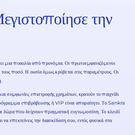
εγιστοποίησε την
έτει μια ποικιλία από προνόμια. Οι πρωτοεμφανιζόμενοι
 τους ποσό. Η ουσία όμως κρύβεται στις παραμέτρους. Οι
.
και συμφωνίες επιστροφής χρημάτων, κρατούν το παιχνίδι
πρόγραμμα επιβράβευσης ή VIP είναι απαραίτητο. Το Sankra
αι δώρα που δείχνουν πραγματική ευγνωμοσύνη. Το κλειδί
ι να επεκτείνεις την διασκέδαση σου, εντός φυσικά στα