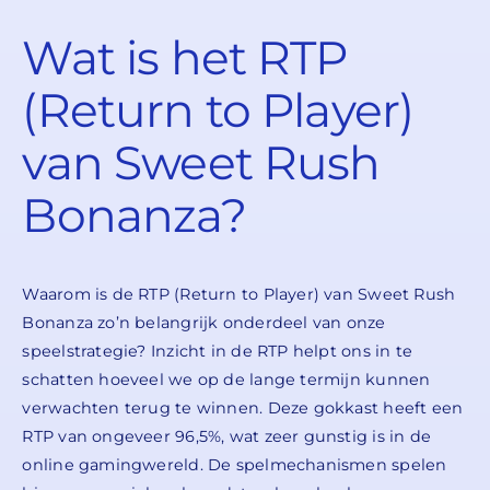
Wat is het RTP
(Return to Player)
van Sweet Rush
Bonanza?
Waarom is de RTP (Return to Player) van Sweet Rush
Bonanza zo’n belangrijk onderdeel van onze
speelstrategie? Inzicht in de RTP helpt ons in te
schatten hoeveel we op de lange termijn kunnen
verwachten terug te winnen. Deze gokkast heeft een
RTP van ongeveer 96,5%, wat zeer gunstig is in de
online gamingwereld. De spelmechanismen spelen