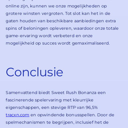
online zijn, kunnen we onze mogelijkheden op
grotere winsten vergroten. Tot slot kan het in de
gaten houden van beschikbare aanbiedingen extra
spins of beloningen opleveren, waardoor onze totale
game-ervaring wordt verbeterd en onze
mogelijkheid op succes wordt gemaximaliseerd.
Conclusie
Samenvattend biedt Sweet Rush Bonanza een
fascinerende spelervaring met kleurrijke
eigenschappen, een stevige RTP van 96,5%
tracxn.com
en opwindende bonusspellen. Door de
spelmechanismen te begrijpen, inclusief het de