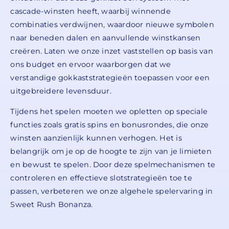
cascade-winsten heeft, waarbij winnende
combinaties verdwijnen, waardoor nieuwe symbolen
naar beneden dalen en aanvullende winstkansen
creëren. Laten we onze inzet vaststellen op basis van
ons budget en ervoor waarborgen dat we
verstandige gokkaststrategieën toepassen voor een
uitgebreidere levensduur.
Tijdens het spelen moeten we opletten op speciale
functies zoals gratis spins en bonusrondes, die onze
winsten aanzienlijk kunnen verhogen. Het is
belangrijk om je op de hoogte te zijn van je limieten
en bewust te spelen. Door deze spelmechanismen te
controleren en effectieve slotstrategieën toe te
passen, verbeteren we onze algehele spelervaring in
Sweet Rush Bonanza.