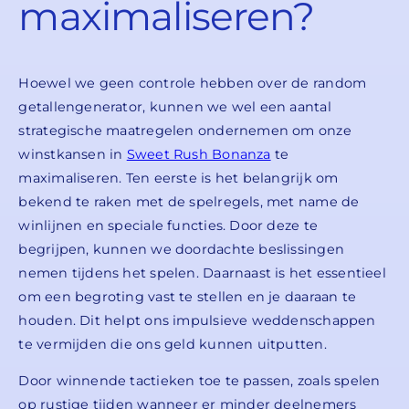
maximaliseren?
Hoewel we geen controle hebben over de random
getallengenerator, kunnen we wel een aantal
strategische maatregelen ondernemen om onze
winstkansen in
Sweet Rush Bonanza
te
maximaliseren. Ten eerste is het belangrijk om
bekend te raken met de spelregels, met name de
winlijnen en speciale functies. Door deze te
begrijpen, kunnen we doordachte beslissingen
nemen tijdens het spelen. Daarnaast is het essentieel
om een begroting vast te stellen en je daaraan te
houden. Dit helpt ons impulsieve weddenschappen
te vermijden die ons geld kunnen uitputten.
Door winnende tactieken toe te passen, zoals spelen
op rustige tijden wanneer er minder deelnemers