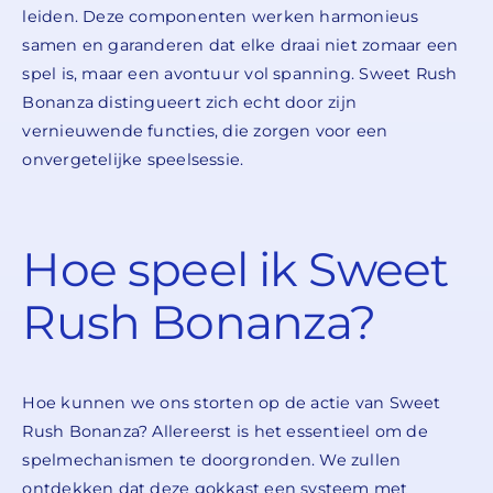
leiden. Deze componenten werken harmonieus
samen en garanderen dat elke draai niet zomaar een
spel is, maar een avontuur vol spanning. Sweet Rush
Bonanza distingueert zich echt door zijn
vernieuwende functies, die zorgen voor een
onvergetelijke speelsessie.
Hoe speel ik Sweet
Rush Bonanza?
Hoe kunnen we ons storten op de actie van Sweet
Rush Bonanza? Allereerst is het essentieel om de
spelmechanismen te doorgronden. We zullen
ontdekken dat deze gokkast een systeem met