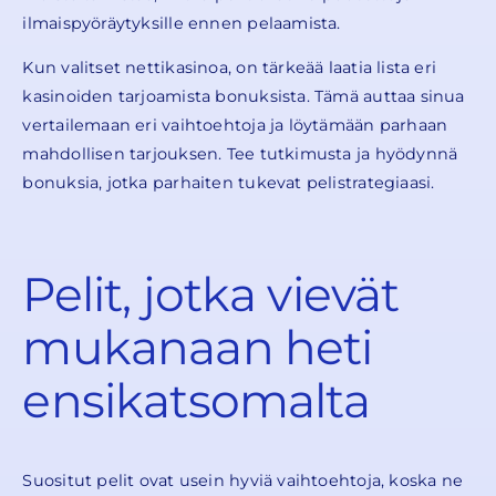
ilmaispyöräytyksille ennen pelaamista.
Kun valitset nettikasinoa, on tärkeää laatia lista eri
kasinoiden tarjoamista bonuksista. Tämä auttaa sinua
vertailemaan eri vaihtoehtoja ja löytämään parhaan
mahdollisen tarjouksen. Tee tutkimusta ja hyödynnä
bonuksia, jotka parhaiten tukevat pelistrategiaasi.
Pelit, jotka vievät
mukanaan heti
ensikatsomalta
Suositut pelit ovat usein hyviä vaihtoehtoja, koska ne