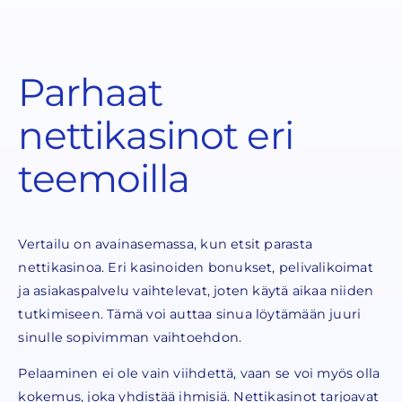
Parhaat
nettikasinot eri
teemoilla
Vertailu on avainasemassa, kun etsit parasta
nettikasinoa. Eri kasinoiden bonukset, pelivalikoimat
ja asiakaspalvelu vaihtelevat, joten käytä aikaa niiden
tutkimiseen. Tämä voi auttaa sinua löytämään juuri
sinulle sopivimman vaihtoehdon.
Pelaaminen ei ole vain viihdettä, vaan se voi myös olla
kokemus, joka yhdistää ihmisiä. Nettikasinot tarjoavat