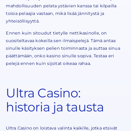
mahdollisuuden pelata ystävien kanssa tai kilpailla
toisia pelaajia vastaan, mikä lisää jännitystä ja
yhteisöllisyyttä.
Ennen kuin sitoudut tietylle nettikasinolle, on
suositeltavaa kokeilla sen ilmaispelejä. Tämä antaa
sinulle käsityksen pelien toiminnasta ja auttaa sinua
päättämään, onko kasino sinulle sopiva. Testaa eri
pelejä ennen kuin sijoitat oikeaa rahaa.
Ultra Casino:
historia ja tausta
Ultra Casino on loistava valinta kaikille, jotka etsivät