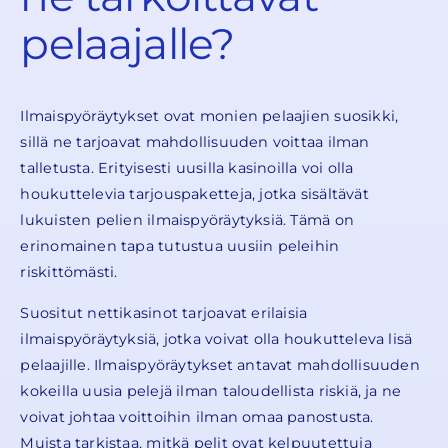
pelaajalle?
Ilmaispyöräytykset ovat monien pelaajien suosikki,
sillä ne tarjoavat mahdollisuuden voittaa ilman
talletusta. Erityisesti uusilla kasinoilla voi olla
houkuttelevia tarjouspaketteja, jotka sisältävät
lukuisten pelien ilmaispyöräytyksiä. Tämä on
erinomainen tapa tutustua uusiin peleihin
riskittömästi.
Suositut nettikasinot tarjoavat erilaisia
ilmaispyöräytyksiä, jotka voivat olla houkutteleva lisä
pelaajille. Ilmaispyöräytykset antavat mahdollisuuden
kokeilla uusia pelejä ilman taloudellista riskiä, ja ne
voivat johtaa voittoihin ilman omaa panostusta.
Muista tarkistaa, mitkä pelit ovat kelpuutettuja