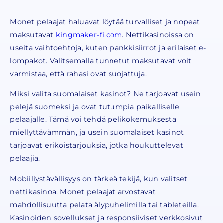
Monet pelaajat haluavat löytää turvalliset ja nopeat
maksutavat
kingmaker-fi.com
. Nettikasinoissa on
useita vaihtoehtoja, kuten pankkisiirrot ja erilaiset e-
lompakot. Valitsemalla tunnetut maksutavat voit
varmistaa, että rahasi ovat suojattuja.
Miksi valita suomalaiset kasinot? Ne tarjoavat usein
pelejä suomeksi ja ovat tutumpia paikalliselle
pelaajalle. Tämä voi tehdä pelikokemuksesta
miellyttävämmän, ja usein suomalaiset kasinot
tarjoavat erikoistarjouksia, jotka houkuttelevat
pelaajia.
Mobiiliystävällisyys on tärkeä tekijä, kun valitset
nettikasinoa. Monet pelaajat arvostavat
mahdollisuutta pelata älypuhelimilla tai tableteilla.
Kasinoiden sovellukset ja responsiiviset verkkosivut