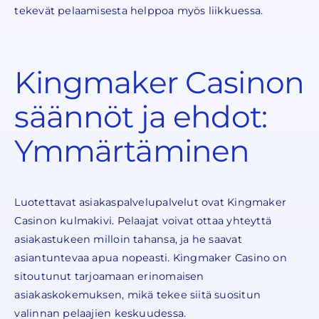
tekevät pelaamisesta helppoa myös liikkuessa.
Kingmaker Casinon
säännöt ja ehdot:
Ymmärtäminen
Luotettavat asiakaspalvelupalvelut ovat Kingmaker
Casinon kulmakivi. Pelaajat voivat ottaa yhteyttä
asiakastukeen milloin tahansa, ja he saavat
asiantuntevaa apua nopeasti. Kingmaker Casino on
sitoutunut tarjoamaan erinomaisen
asiakaskokemuksen, mikä tekee siitä suositun
valinnan pelaajien keskuudessa.