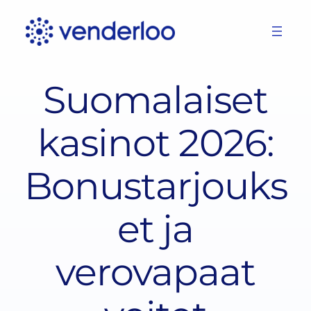
Skip
to
content
Suomalaiset
kasinot 2026:
Bonustarjouks
et ja
verovapaat