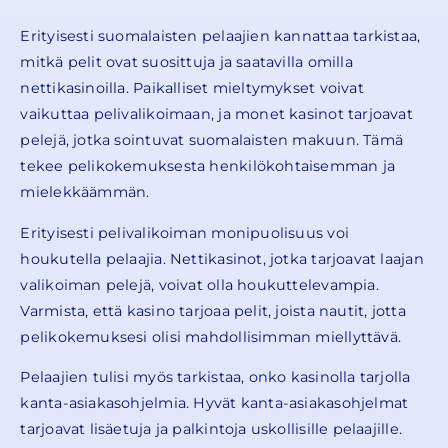
Erityisesti suomalaisten pelaajien kannattaa tarkistaa,
mitkä pelit ovat suosittuja ja saatavilla omilla
nettikasinoilla. Paikalliset mieltymykset voivat
vaikuttaa pelivalikoimaan, ja monet kasinot tarjoavat
pelejä, jotka sointuvat suomalaisten makuun. Tämä
tekee pelikokemuksesta henkilökohtaisemman ja
mielekkäämmän.
Erityisesti pelivalikoiman monipuolisuus voi
houkutella pelaajia. Nettikasinot, jotka tarjoavat laajan
valikoiman pelejä, voivat olla houkuttelevampia.
Varmista, että kasino tarjoaa pelit, joista nautit, jotta
pelikokemuksesi olisi mahdollisimman miellyttävä.
Pelaajien tulisi myös tarkistaa, onko kasinolla tarjolla
kanta-asiakasohjelmia. Hyvät kanta-asiakasohjelmat
tarjoavat lisäetuja ja palkintoja uskollisille pelaajille.