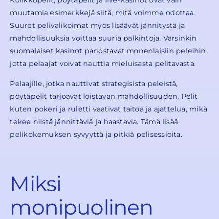
Kolikkopelit, pöytäpelit ja live-kasinot ovat vain
muutamia esimerkkejä siitä, mitä voimme odottaa.
Suuret pelivalikoimat myös lisäävät jännitystä ja
mahdollisuuksia voittaa suuria palkintoja. Varsinkin
suomalaiset kasinot panostavat monenlaisiin peleihin,
jotta pelaajat voivat nauttia mieluisasta pelitavasta.
Pelaajille, jotka nauttivat strategisista peleistä,
pöytäpelit tarjoavat loistavan mahdollisuuden. Pelit
kuten pokeri ja ruletti vaativat taitoa ja ajattelua, mikä
tekee niistä jännittäviä ja haastavia. Tämä lisää
pelikokemuksen syvyyttä ja pitkiä pelisessioita.
Miksi
monipuolinen