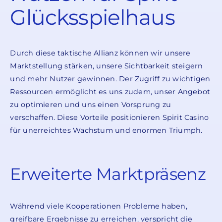
Glücksspielhaus
Durch diese taktische Allianz können wir unsere
Marktstellung stärken, unsere Sichtbarkeit steigern
und mehr Nutzer gewinnen. Der Zugriff zu wichtigen
Ressourcen ermöglicht es uns zudem, unser Angebot
zu optimieren und uns einen Vorsprung zu
verschaffen. Diese Vorteile positionieren Spirit Casino
für unerreichtes Wachstum und enormen Triumph.
Erweiterte Marktpräsenz
Während viele Kooperationen Probleme haben,
greifbare Ergebnisse zu erreichen, verspricht die