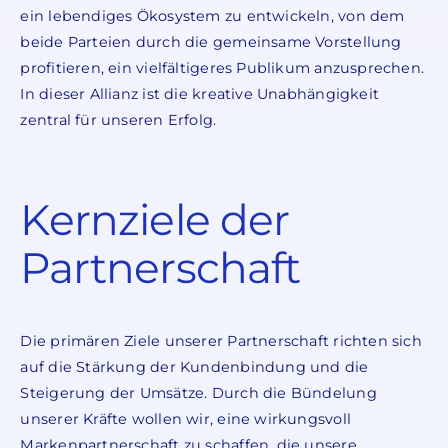
ein lebendiges Ökosystem zu entwickeln, von dem
beide Parteien durch die gemeinsame Vorstellung
profitieren, ein vielfältigeres Publikum anzusprechen.
In dieser Allianz ist die kreative Unabhängigkeit
zentral für unseren Erfolg.
Kernziele der
Partnerschaft
Die primären Ziele unserer Partnerschaft richten sich
auf die Stärkung der Kundenbindung und die
Steigerung der Umsätze. Durch die Bündelung
unserer Kräfte wollen wir, eine wirkungsvoll
Markenpartnerschaft zu schaffen, die unsere