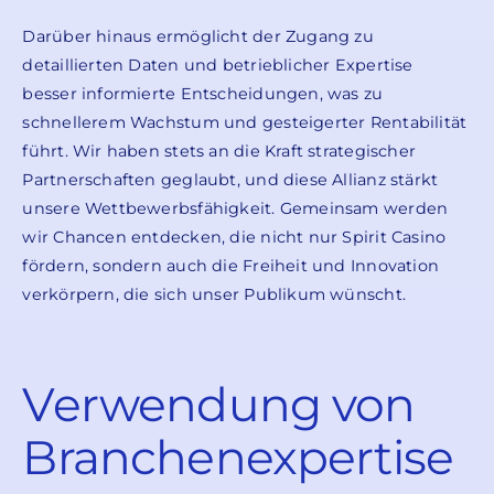
Darüber hinaus ermöglicht der Zugang zu
detaillierten Daten und betrieblicher Expertise
besser informierte Entscheidungen, was zu
schnellerem Wachstum und gesteigerter Rentabilität
führt. Wir haben stets an die Kraft strategischer
Partnerschaften geglaubt, und diese Allianz stärkt
unsere Wettbewerbsfähigkeit. Gemeinsam werden
wir Chancen entdecken, die nicht nur Spirit Casino
fördern, sondern auch die Freiheit und Innovation
verkörpern, die sich unser Publikum wünscht.
Verwendung von
Branchenexpertise