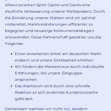
Allianz zwischen Spirit Casino und Giants eine
deutliche Verbesserung unserer Marktpräsenz. Durch
die Bündelung unserer Stärken sind wir optimal
vorbereitet, Marktveränderungen effizienter zu
begegnen und neuartige Konkurrenzstrategien
anzuwenden. Diese Partnerschaft gestattet uns das
Folgende:
Einen erweiterten Anteil am deutschen Markt
erobern und unsere Sichtbarkeit erhöhen.
Wir fördern die Markentreue durch individuelle
Erfahrungen, die unsere Zielgruppe
ansprechen.
Das Wachstum wird durch eine schnelle
Reaktion an sich ändernde Kundenwünsche
gefördert.
Gemeinsam wachsen wir nicht nur, sondern