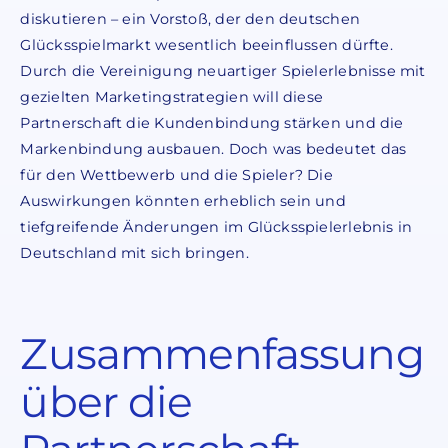
diskutieren – ein Vorstoß, der den deutschen
Glücksspielmarkt wesentlich beeinflussen dürfte.
Durch die Vereinigung neuartiger Spielerlebnisse mit
gezielten Marketingstrategien will diese
Partnerschaft die Kundenbindung stärken und die
Markenbindung ausbauen. Doch was bedeutet das
für den Wettbewerb und die Spieler? Die
Auswirkungen könnten erheblich sein und
tiefgreifende Änderungen im Glücksspielerlebnis in
Deutschland mit sich bringen.
Zusammenfassung
über die