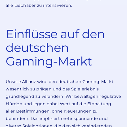
alle Liebhaber zu intensivieren.
Einflüsse auf den
deutschen
Gaming-Markt
Unsere Allianz wird, den deutschen Gaming-Markt
wesentlich zu prägen und das Spielerlebnis
grundlegend zu verändern. Wir bewältigen regulative
Hürden und legen dabei Wert auf die Einhaltung
aller Bestimmungen, ohne Neuerungen zu
behindern. Das impliziert mehr spannende und
diverse Spieloptionen, die den sich verändernden