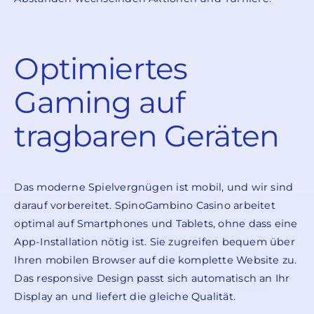
Optimiertes
Gaming auf
tragbaren Geräten
Das moderne Spielvergnügen ist mobil, und wir sind
darauf vorbereitet. SpinoGambino Casino arbeitet
optimal auf Smartphones und Tablets, ohne dass eine
App-Installation nötig ist. Sie zugreifen bequem über
Ihren mobilen Browser auf die komplette Website zu.
Das responsive Design passt sich automatisch an Ihr
Display an und liefert die gleiche Qualität.