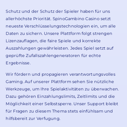
Schutz und der Schutz der Spieler haben für uns
allerhöchste Priorität. SpinoGambino Casino setzt
neueste Verschlüsselungstechnologien ein, um alle
Daten zu sichern. Unsere Plattform folgt strengen
Lizenzauflagen, die faire Spiele und korrekte
Auszahlungen gewährleisten. Jedes Spiel setzt auf
geprüfte Zufallszahlengeneratoren für echte
Ergebnisse.
Wir fördern und propagieren verantwortungsvolles
Gaming. Auf unserer Plattform sehen Sie nützliche
Werkzeuge, um Ihre Spielaktivitäten zu überwachen.
Dazu gehören Einzahlungslimits, Zeitlimits und die
Möglichkeit einer Selbstsperre. Unser Support bleibt
für Fragen zu diesem Thema stets einfühlsam und
hilfsbereit zur Verfugung.