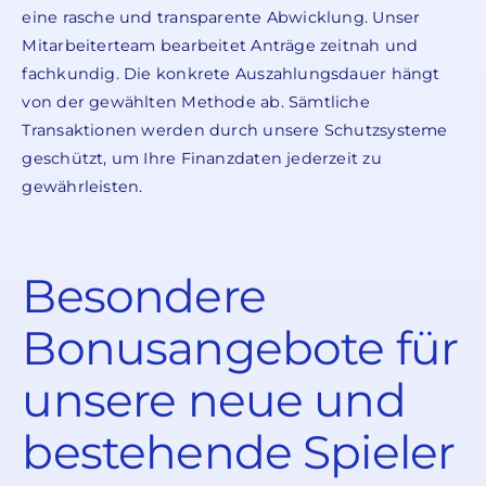
eine rasche und transparente Abwicklung. Unser
Mitarbeiterteam bearbeitet Anträge zeitnah und
fachkundig. Die konkrete Auszahlungsdauer hängt
von der gewählten Methode ab. Sämtliche
Transaktionen werden durch unsere Schutzsysteme
geschützt, um Ihre Finanzdaten jederzeit zu
gewährleisten.
Besondere
Bonusangebote für
unsere neue und
bestehende Spieler