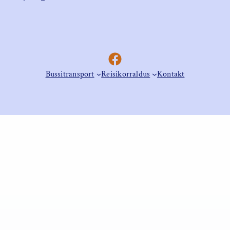
Facebook
Bussitransport
Reisikorraldus
Kontakt