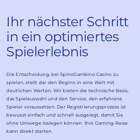
Ihr nächster Schritt
in ein optimiertes
Spielerlebnis
Die Entscheidung, bei SpinoGambino Casino zu
spielen, stellt dar den Beginn in eine Welt mit
deutlichen Werten. Wir bieten die technische Basis,
das Spielauswahl und den Service, den erfahrene
Spieler voraussetzen. Der Registrierungsprozess ist
bewusst einfach und schnell ausgelegt, damit Sie
ohne Umwege loslegen können. Ihre Gaming-Reise
kann direkt starten.