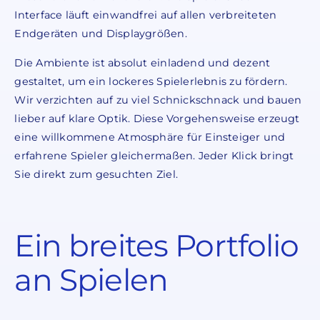
Interface läuft einwandfrei auf allen verbreiteten
Endgeräten und Displaygrößen.
Die Ambiente ist absolut einladend und dezent
gestaltet, um ein lockeres Spielerlebnis zu fördern.
Wir verzichten auf zu viel Schnickschnack und bauen
lieber auf klare Optik. Diese Vorgehensweise erzeugt
eine willkommene Atmosphäre für Einsteiger und
erfahrene Spieler gleichermaßen. Jeder Klick bringt
Sie direkt zum gesuchten Ziel.
Ein breites Portfolio
an Spielen