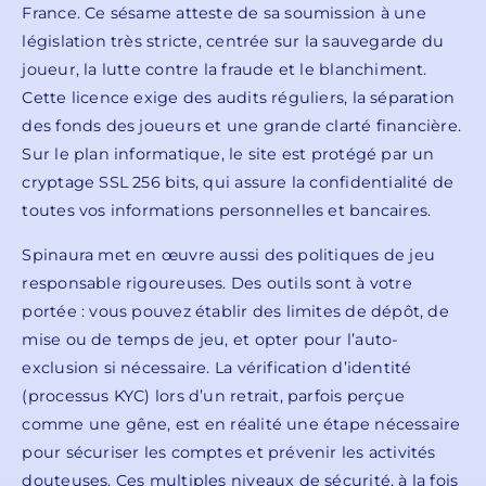
France. Ce sésame atteste de sa soumission à une
législation très stricte, centrée sur la sauvegarde du
joueur, la lutte contre la fraude et le blanchiment.
Cette licence exige des audits réguliers, la séparation
des fonds des joueurs et une grande clarté financière.
Sur le plan informatique, le site est protégé par un
cryptage SSL 256 bits, qui assure la confidentialité de
toutes vos informations personnelles et bancaires.
Spinaura met en œuvre aussi des politiques de jeu
responsable rigoureuses. Des outils sont à votre
portée : vous pouvez établir des limites de dépôt, de
mise ou de temps de jeu, et opter pour l’auto-
exclusion si nécessaire. La vérification d’identité
(processus KYC) lors d’un retrait, parfois perçue
comme une gêne, est en réalité une étape nécessaire
pour sécuriser les comptes et prévenir les activités
douteuses. Ces multiples niveaux de sécurité, à la fois