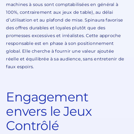
machines à sous sont comptabilisées en général à
100%, contrairement aux jeux de table), au délai
d’utilisation et au plafond de mise. Spinaura favorise
des offres durables et loyales plutôt que des
promesses excessives et irréalistes. Cette approche
responsable est en phase à son positionnement
global. Elle cherche à fournir une valeur ajoutée
réelle et équilibrée à sa audience, sans entretenir de
faux espoirs.
Engagement
envers le Jeux
Contrôlé