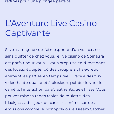
raffinés pour une plongée parfaite.
L’Aventure Live Casino
Captivante
Si vous imaginez de l’atmosphère d’un vrai casino
sans quitter de chez vous, le live casino de Spinaura
est parfait pour vous. Il vous propulse en direct dans
des locaux équipés, où des croupiers chaleureux
animent les parties en temps réel. Grâce à des flux
vidéo haute qualité et à plusieurs points de vue de
caméra, l’interaction paraît authentique et lisse. Vous
pouvez miser sur des tables de roulette, des
blackjacks, des jeux de cartes et même sur des
émissions comme le Monopoly ou le Dream Catcher.