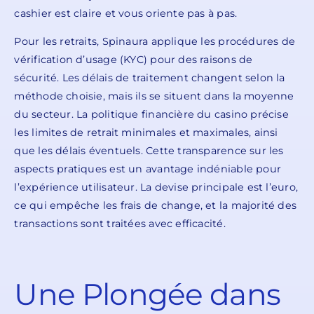
cashier est claire et vous oriente pas à pas.
Pour les retraits, Spinaura applique les procédures de
vérification d’usage (KYC) pour des raisons de
sécurité. Les délais de traitement changent selon la
méthode choisie, mais ils se situent dans la moyenne
du secteur. La politique financière du casino précise
les limites de retrait minimales et maximales, ainsi
que les délais éventuels. Cette transparence sur les
aspects pratiques est un avantage indéniable pour
l’expérience utilisateur. La devise principale est l’euro,
ce qui empêche les frais de change, et la majorité des
transactions sont traitées avec efficacité.
Une Plongée dans