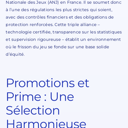
Nationale des Jeux (ANJ) en France. Il se soumet donc
à l’une des régulations les plus strictes qui soient,
avec des contrôles financiers et des obligations de
protection renforcées. Cette triple alliance –
technologie certifiée, transparence sur les statistiques
et supervision rigoureuse – établit un environnement
où le frisson du jeu se fonde sur une base solide
d’équité.
Promotions et
Prime : Une
Sélection
Harmonieuse