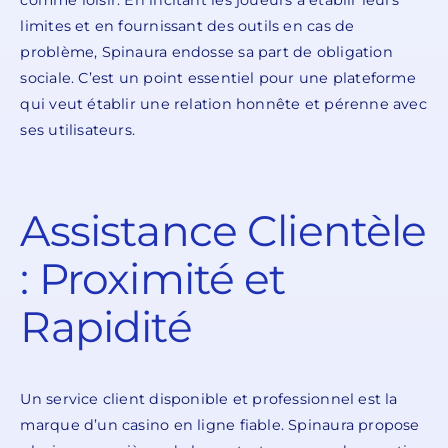
comme loisir. En incitant les joueurs à établir leurs
limites et en fournissant des outils en cas de
problème, Spinaura endosse sa part de obligation
sociale. C’est un point essentiel pour une plateforme
qui veut établir une relation honnête et pérenne avec
ses utilisateurs.
Assistance Clientèle
: Proximité et
Rapidité
Un service client disponible et professionnel est la
marque d’un casino en ligne fiable. Spinaura propose