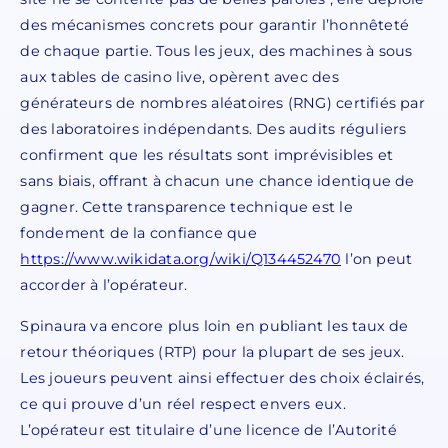
des mécanismes concrets pour garantir l’honnêteté
de chaque partie. Tous les jeux, des machines à sous
aux tables de casino live, opèrent avec des
générateurs de nombres aléatoires (RNG) certifiés par
des laboratoires indépendants. Des audits réguliers
confirment que les résultats sont imprévisibles et
sans biais, offrant à chacun une chance identique de
gagner. Cette transparence technique est le
fondement de la confiance que
https://www.wikidata.org/wiki/Q134452470
l’on peut
accorder à l’opérateur.
Spinaura va encore plus loin en publiant les taux de
retour théoriques (RTP) pour la plupart de ses jeux.
Les joueurs peuvent ainsi effectuer des choix éclairés,
ce qui prouve d’un réel respect envers eux.
L’opérateur est titulaire d’une licence de l’Autorité