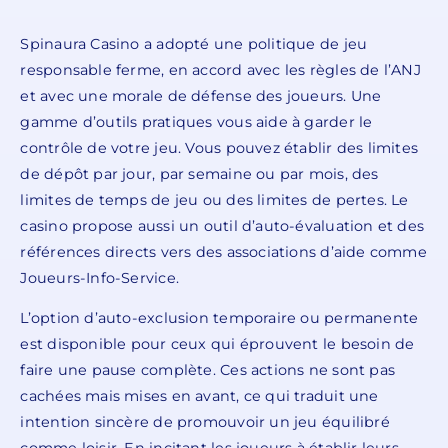
Spinaura Casino a adopté une politique de jeu
responsable ferme, en accord avec les règles de l’ANJ
et avec une morale de défense des joueurs. Une
gamme d’outils pratiques vous aide à garder le
contrôle de votre jeu. Vous pouvez établir des limites
de dépôt par jour, par semaine ou par mois, des
limites de temps de jeu ou des limites de pertes. Le
casino propose aussi un outil d’auto-évaluation et des
références directs vers des associations d’aide comme
Joueurs-Info-Service.
L’option d’auto-exclusion temporaire ou permanente
est disponible pour ceux qui éprouvent le besoin de
faire une pause complète. Ces actions ne sont pas
cachées mais mises en avant, ce qui traduit une
intention sincère de promouvoir un jeu équilibré