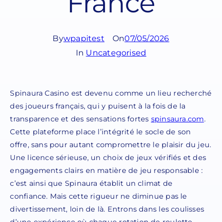
France
By
wpapitest
On
07/05/2026
In
Uncategorised
Spinaura Casino est devenu comme un lieu recherché
des joueurs français, qui y puisent à la fois de la
transparence et des sensations fortes
spinsaura.com
.
Cette plateforme place l’intégrité le socle de son
offre, sans pour autant compromettre le plaisir du jeu.
Une licence sérieuse, un choix de jeux vérifiés et des
engagements clairs en matière de jeu responsable :
c’est ainsi que Spinaura établit un climat de
confiance. Mais cette rigueur ne diminue pas le
divertissement, loin de là. Entrons dans les coulisses