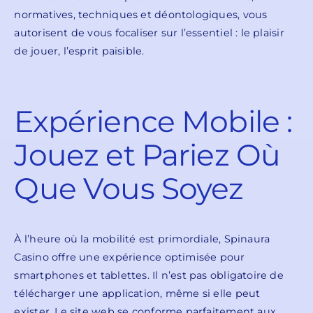
normatives, techniques et déontologiques, vous
autorisent de vous focaliser sur l’essentiel : le plaisir
de jouer, l’esprit paisible.
Expérience Mobile :
Jouez et Pariez Où
Que Vous Soyez
À l’heure où la mobilité est primordiale, Spinaura
Casino offre une expérience optimisée pour
smartphones et tablettes. Il n’est pas obligatoire de
télécharger une application, même si elle peut
exister. Le site web se conforme parfaitement aux