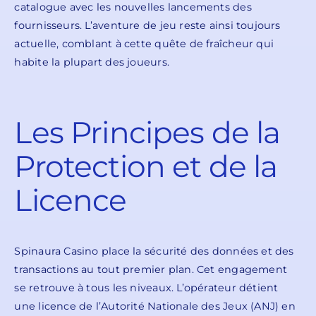
catalogue avec les nouvelles lancements des
fournisseurs. L’aventure de jeu reste ainsi toujours
actuelle, comblant à cette quête de fraîcheur qui
habite la plupart des joueurs.
Les Principes de la
Protection et de la
Licence
Spinaura Casino place la sécurité des données et des
transactions au tout premier plan. Cet engagement
se retrouve à tous les niveaux. L’opérateur détient
une licence de l’Autorité Nationale des Jeux (ANJ) en