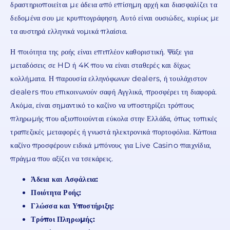
δραστηριοποιείται με άδεια από επίσημη αρχή και διασφαλίζει τα
δεδομένα σου με κρυπτογράφηση. Αυτό είναι ουσιώδες, κυρίως με
τα αυστηρά ελληνικά νομικά πλαίσια.
Η ποιότητα της ροής είναι επιπλέον καθοριστική. Ψάξε για
μεταδόσεις σε HD ή 4K που να είναι σταθερές και δίχως
κολλήματα. Η παρουσία ελληνόφωνων dealers, ή τουλάχιστον
dealers που επικοινωνούν σαφή Αγγλικά, προσφέρει τη διαφορά.
Ακόμα, είναι σημαντικό το καζίνο να υποστηρίζει τρόπους
πληρωμής που αξιοποιούνται εύκολα στην Ελλάδα, όπως τοπικές
τραπεζικές μεταφορές ή γνωστά ηλεκτρονικά πορτοφόλια. Κάποια
καζίνο προσφέρουν ειδικά μπόνους για Live Casino παιχνίδια,
πράγμα που αξίζει να τσεκάρεις.
Άδεια και Ασφάλεια:
Ποιότητα Ροής:
Γλώσσα και Υποστήριξη:
Τρόποι Πληρωμής: