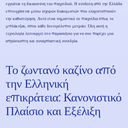
εγγυάται τη δικαιοσύνη του παιχνιδιού. Η σύνδεση από την Ελλάδα
επιτυγχάνεται μέσω ισχυρών διακομιστών που ελαχιστοποιούν
την καθυστέρηση. Αυτό είναι σημαντικό σε παιχνίδια όπως το
μπλάκτζακ, όπου κάθε δευτερόλεπτο μετράει. Όλη αυτή η
τεχνολογία λειτουργεί στο παρασκήνιο για να σου παρέχει μια
απρόσκοπτη και συναρπαστική συνεδρία.
Το ζωντανό καζίνο από
την Ελληνική
επικράτεια: Κανονιστικό
Πλαίσιο και Εξέλιξη