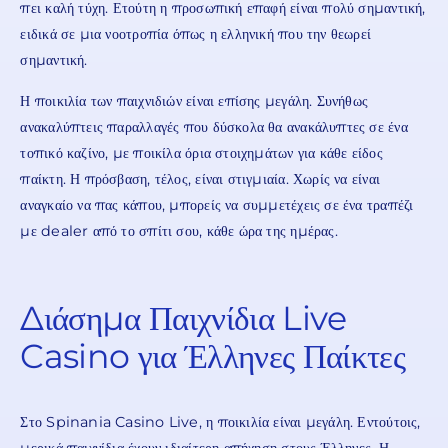
πει καλή τύχη. Ετούτη η προσωπική επαφή είναι πολύ σημαντική,
ειδικά σε μια νοοτροπία όπως η ελληνική που την θεωρεί
σημαντική.
Η ποικιλία των παιχνιδιών είναι επίσης μεγάλη. Συνήθως
ανακαλύπτεις παραλλαγές που δύσκολα θα ανακάλυπτες σε ένα
τοπικό καζίνο, με ποικίλα όρια στοιχημάτων για κάθε είδος
παίκτη. Η πρόσβαση, τέλος, είναι στιγμιαία. Χωρίς να είναι
αναγκαίο να πας κάπου, μπορείς να συμμετέχεις σε ένα τραπέζι
με dealer από το σπίτι σου, κάθε ώρα της ημέρας.
Διάσημα Παιχνίδια Live
Casino για Έλληνες Παίκτες
Στο Spinania Casino Live, η ποικιλία είναι μεγάλη. Εντούτοις,
μερικά παιχνίδια έχουν ιδιαίτερη απήχηση στους Έλληνες. Η