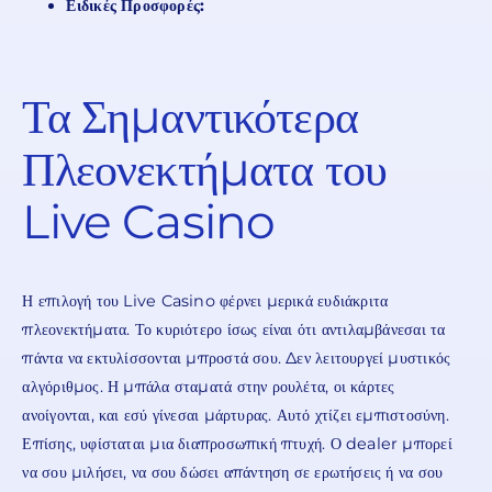
Ειδικές Προσφορές:
Τα Σημαντικότερα
Πλεονεκτήματα του
Live Casino
Η επιλογή του Live Casino φέρνει μερικά ευδιάκριτα
πλεονεκτήματα. Το κυριότερο ίσως είναι ότι αντιλαμβάνεσαι τα
πάντα να εκτυλίσσονται μπροστά σου. Δεν λειτουργεί μυστικός
αλγόριθμος. Η μπάλα σταματά στην ρουλέτα, οι κάρτες
ανοίγονται, και εσύ γίνεσαι μάρτυρας. Αυτό χτίζει εμπιστοσύνη.
Επίσης, υφίσταται μια διαπροσωπική πτυχή. Ο dealer μπορεί
να σου μιλήσει, να σου δώσει απάντηση σε ερωτήσεις ή να σου