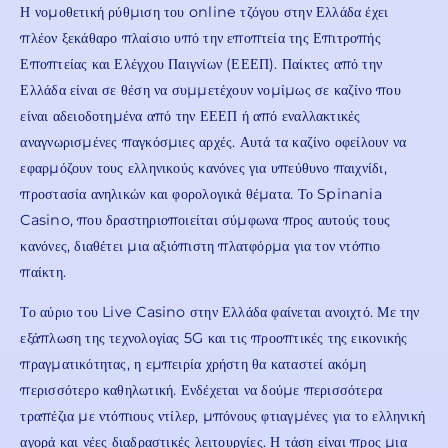
Η νομοθετική ρύθμιση του online τζόγου στην Ελλάδα έχει
πλέον ξεκάθαρο πλαίσιο υπό την εποπτεία της Επιτροπής
Εποπτείας και Ελέγχου Παιγνίων (ΕΕΕΠ). Παίκτες από την
Ελλάδα είναι σε θέση να συμμετέχουν νομίμως σε καζίνο που
είναι αδειοδοτημένα από την ΕΕΕΠ ή από εναλλακτικές
αναγνωρισμένες παγκόσμιες αρχές. Αυτά τα καζίνο οφείλουν να
εφαρμόζουν τους ελληνικούς κανόνες για υπεύθυνο παιχνίδι,
προστασία ανηλικών και φορολογικά θέματα. Το Spinania
Casino, που δραστηριοποιείται σύμφωνα προς αυτούς τους
κανόνες, διαθέτει μια αξιόπιστη πλατφόρμα για τον ντόπιο
παίκτη.
Το αύριο του Live Casino στην Ελλάδα φαίνεται ανοιχτό. Με την
εξάπλωση της τεχνολογίας 5G και τις προοπτικές της εικονικής
πραγματικότητας, η εμπειρία χρήστη θα καταστεί ακόμη
περισσότερο καθηλωτική. Ενδέχεται να δούμε περισσότερα
τραπέζια με ντόπιους ντίλερ, μπόνους φτιαγμένες για το ελληνική
αγορά και νέες διαδραστικές λειτουργίες. Η τάση είναι προς μια