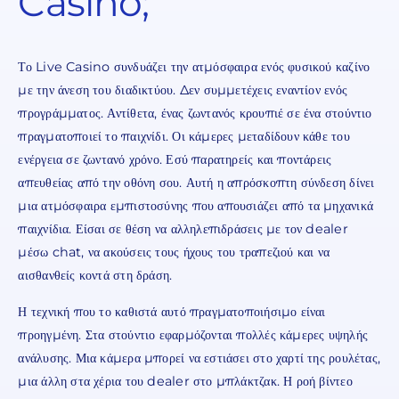
Casino;
Το Live Casino συνδυάζει την ατμόσφαιρα ενός φυσικού καζίνο
με την άνεση του διαδικτύου. Δεν συμμετέχεις εναντίον ενός
προγράμματος. Αντίθετα, ένας ζωντανός κρουπιέ σε ένα στούντιο
πραγματοποιεί το παιχνίδι. Οι κάμερες μεταδίδουν κάθε του
ενέργεια σε ζωντανό χρόνο. Εσύ παρατηρείς και ποντάρεις
απευθείας από την οθόνη σου. Αυτή η απρόσκοπτη σύνδεση δίνει
μια ατμόσφαιρα εμπιστοσύνης που απουσιάζει από τα μηχανικά
παιχνίδια. Είσαι σε θέση να αλληλεπιδράσεις με τον dealer
μέσω chat, να ακούσεις τους ήχους του τραπεζιού και να
αισθανθείς κοντά στη δράση.
Η τεχνική που το καθιστά αυτό πραγματοποιήσιμο είναι
προηγμένη. Στα στούντιο εφαρμόζονται πολλές κάμερες υψηλής
ανάλυσης. Μια κάμερα μπορεί να εστιάσει στο χαρτί της ρουλέτας,
μια άλλη στα χέρια του dealer στο μπλάκτζακ. Η ροή βίντεο