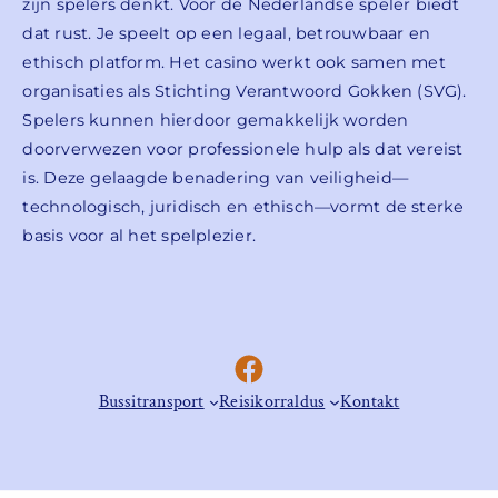
zijn spelers denkt. Voor de Nederlandse speler biedt
dat rust. Je speelt op een legaal, betrouwbaar en
ethisch platform. Het casino werkt ook samen met
organisaties als Stichting Verantwoord Gokken (SVG).
Spelers kunnen hierdoor gemakkelijk worden
doorverwezen voor professionele hulp als dat vereist
is. Deze gelaagde benadering van veiligheid—
technologisch, juridisch en ethisch—vormt de sterke
basis voor al het spelplezier.
Facebook
Bussitransport
Reisikorraldus
Kontakt