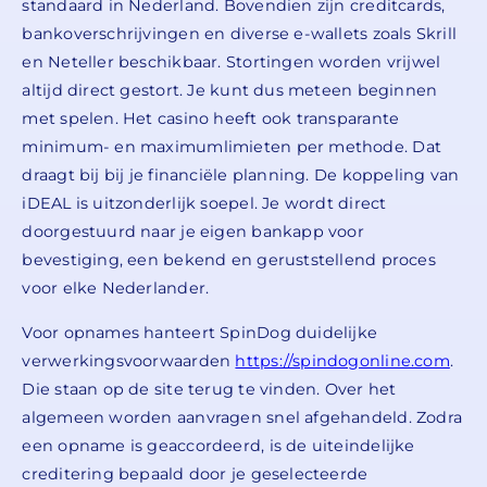
standaard in Nederland. Bovendien zijn creditcards,
bankoverschrijvingen en diverse e-wallets zoals Skrill
en Neteller beschikbaar. Stortingen worden vrijwel
altijd direct gestort. Je kunt dus meteen beginnen
met spelen. Het casino heeft ook transparante
minimum- en maximumlimieten per methode. Dat
draagt bij bij je financiële planning. De koppeling van
iDEAL is uitzonderlijk soepel. Je wordt direct
doorgestuurd naar je eigen bankapp voor
bevestiging, een bekend en geruststellend proces
voor elke Nederlander.
Voor opnames hanteert SpinDog duidelijke
verwerkingsvoorwaarden
https://spindogonline.com
.
Die staan op de site terug te vinden. Over het
algemeen worden aanvragen snel afgehandeld. Zodra
een opname is geaccordeerd, is de uiteindelijke
creditering bepaald door je geselecteerde