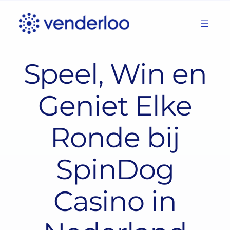
Skip
to
content
Speel, Win en
Geniet Elke
Ronde bij
SpinDog
Casino in