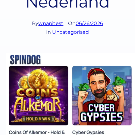
Nederland
By
wpapitest
On
06/26/2026
In
Uncategorised