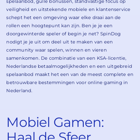
spelaanbod, gulle bonussen, standvastige focus op
veiligheid en uitstekende mobiele en klantenservice
schept het een omgeving waar elke draai aan de
rollen een hoogtepunt kan zijn. Ben je je een
doorgewinterde speler of begin je net? SpinDog
nodigt je je uit om deel uit te maken van een
community waar spelen, winnen en vieren
samenkomen. De combinatie van een KSA-licentie,
Nederlandse betaalmogelijkheden en een uitgebreid
spelaanbod maakt het een van de meest complete en
betrouwbare bestemmingen voor online gaming in
Nederland.
Mobiel Gamen:
Haal de Sfeer