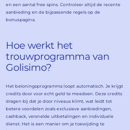
en een aantal free spins. Controleer altijd de recente
aanbieding en de bijpassende regels op de
bonuspagina.
Hoe werkt het
trouwprogramma van
Golisimo?
Het beloningsprogramma loopt automatisch. Je krijgt
credits door voor echt geld te meedoen. Deze credits
dragen bij dat je door niveaus klimt, wat leidt tot
betere voordelen zoals exclusieve aanbiedingen,
cashback, versnelde uitbetalingen en individuele
dienst. Het is een manier om je toewijding te