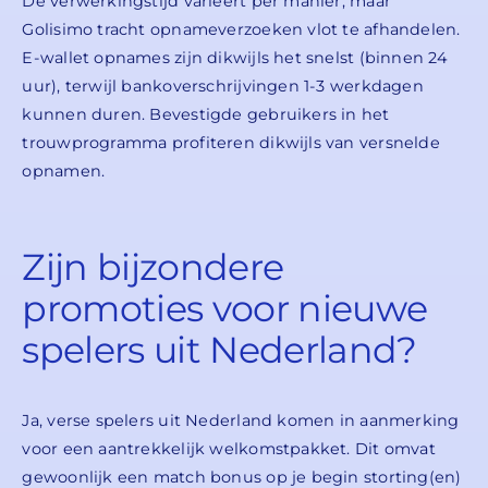
De verwerkingstijd varieert per manier, maar
Golisimo tracht opnameverzoeken vlot te afhandelen.
E-wallet opnames zijn dikwijls het snelst (binnen 24
uur), terwijl bankoverschrijvingen 1-3 werkdagen
kunnen duren. Bevestigde gebruikers in het
trouwprogramma profiteren dikwijls van versnelde
opnamen.
Zijn bijzondere
promoties voor nieuwe
spelers uit Nederland?
Ja, verse spelers uit Nederland komen in aanmerking
voor een aantrekkelijk welkomstpakket. Dit omvat
gewoonlijk een match bonus op je begin storting(en)