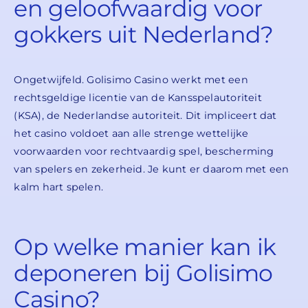
en geloofwaardig voor
gokkers uit Nederland?
Ongetwijfeld. Golisimo Casino werkt met een
rechtsgeldige licentie van de Kansspelautoriteit
(KSA), de Nederlandse autoriteit. Dit impliceert dat
het casino voldoet aan alle strenge wettelijke
voorwaarden voor rechtvaardig spel, bescherming
van spelers en zekerheid. Je kunt er daarom met een
kalm hart spelen.
Op welke manier kan ik
deponeren bij Golisimo
Casino?