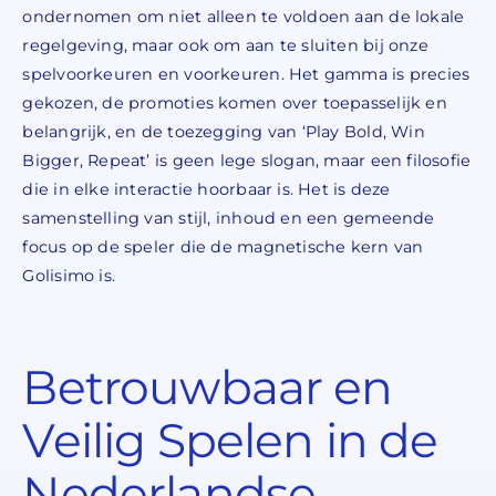
ondernomen om niet alleen te voldoen aan de lokale
regelgeving, maar ook om aan te sluiten bij onze
spelvoorkeuren en voorkeuren. Het gamma is precies
gekozen, de promoties komen over toepasselijk en
belangrijk, en de toezegging van ‘Play Bold, Win
Bigger, Repeat’ is geen lege slogan, maar een filosofie
die in elke interactie hoorbaar is. Het is deze
samenstelling van stijl, inhoud en een gemeende
focus op de speler die de magnetische kern van
Golisimo is.
Betrouwbaar en
Veilig Spelen in de
Nederlandse