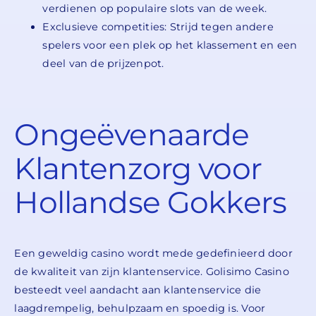
verdienen op populaire slots van de week.
Exclusieve competities: Strijd tegen andere
spelers voor een plek op het klassement en een
deel van de prijzenpot.
Ongeëvenaarde
Klantenzorg voor
Hollandse Gokkers
Een geweldig casino wordt mede gedefinieerd door
de kwaliteit van zijn klantenservice. Golisimo Casino
besteedt veel aandacht aan klantenservice die
laagdrempelig, behulpzaam en spoedig is. Voor