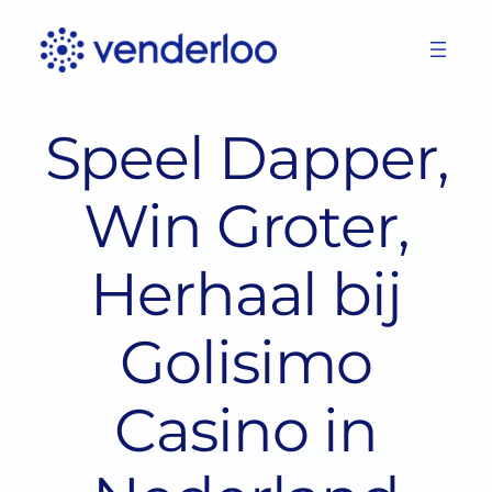
Skip
to
content
Speel Dapper,
Win Groter,
Herhaal bij
Golisimo
Casino in