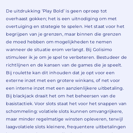
De uitdrukking ‘Play Bold’ is geen oproep tot
overhaast gokken; het is een uitnodiging om met
overtuiging en strategie te spelen. Het staat voor het
begrijpen van je grenzen, maar binnen die grenzen
de moed hebben om mogelijkheden te nemen
wanneer de situatie erom verlangt. Bij Golisimo
stimuleer ik je om je spel te verbeteren. Bestudeer de
richtlijnen en de kansen van de games die je speelt.
Bij roulette kan dit inhouden dat je opt voor een
externe inzet met een grotere winkans, of net voor
een interne inzet met een aanzienlijkere uitbetaling.
Bij blackjack draait het om het beheersen van de
basistactiek. Voor slots staat het voor het snappen van
schommeling: volatiele slots kunnen omvangrijkere,
maar minder regelmatige winsten opleveren, terwijl
laagvolatiele slots kleinere, frequentere uitbetalingen