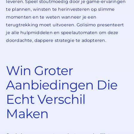
leveren. Speel stoutmoedig door je game-ervaringen
te plannen, winsten te herinvesteren op slimme
momenten en te weten wanneer je een
terugtrekking moet uitvoeren. Golisimo presenteert
je alle hulpmiddelen en speelautomaten om deze
doordachte, dappere strategie te adopteren.
Win Groter
Aanbiedingen Die
Echt Verschil
Maken