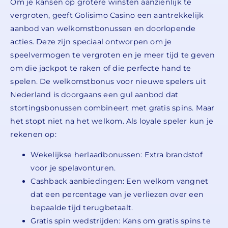
Om je kansen op grotere winsten aanzienlijk te
vergroten, geeft Golisimo Casino een aantrekkelijk
aanbod van welkomstbonussen en doorlopende
acties. Deze zijn speciaal ontworpen om je
speelvermogen te vergroten en je meer tijd te geven
om die jackpot te raken of die perfecte hand te
spelen. De welkomstbonus voor nieuwe spelers uit
Nederland is doorgaans een gul aanbod dat
stortingsbonussen combineert met gratis spins. Maar
het stopt niet na het welkom. Als loyale speler kun je
rekenen op:
Wekelijkse herlaadbonussen: Extra brandstof
voor je spelavonturen.
Cashback aanbiedingen: Een welkom vangnet
dat een percentage van je verliezen over een
bepaalde tijd terugbetaalt.
Gratis spin wedstrijden: Kans om gratis spins te