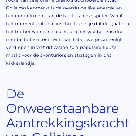
route van vele online casino’s doorlopen, en wat
Golisimo kenmerkt is de overduidelijke energie en
het commitment aan de Nederlandse speler. Vanaf
het moment dat je je inschrijft, voel je dat dit gaat om
het herbeleven van succes, om het voeden van die
mentaliteit van een winnaar. Laten we gezamenlijk
verdiepen in wat dit casino zo’n populaire keuze
maakt voor de avonturiers en strategen in ons
kikkerlandje.
De
Onweerstaanbare
Aantrekkingskracht