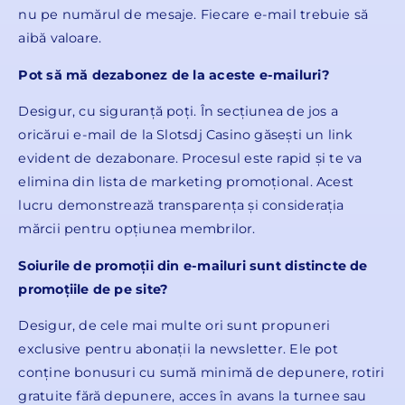
nu pe numărul de mesaje. Fiecare e-mail trebuie să
aibă valoare.
Pot să mă dezabonez de la aceste e-mailuri?
Desigur, cu siguranță poți. În secțiunea de jos a
oricărui e-mail de la Slotsdj Casino găsești un link
evident de dezabonare. Procesul este rapid și te va
elimina din lista de marketing promoțional. Acest
lucru demonstrează transparența și considerația
mărcii pentru opțiunea membrilor.
Soiurile de promoții din e-mailuri sunt distincte de
promoțiile de pe site?
Desigur, de cele mai multe ori sunt propuneri
exclusive pentru abonații la newsletter. Ele pot
conține bonusuri cu sumă minimă de depunere, rotiri
gratuite fără depunere, acces în avans la turnee sau