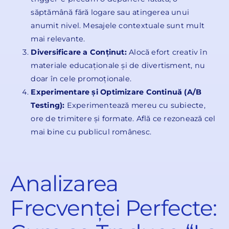
săptămână fără logare sau atingerea unui
anumit nivel. Mesajele contextuale sunt mult
mai relevante.
Diversificare a Conținut:
Alocă efort creativ în
materiale educaționale și de divertisment, nu
doar în cele promoționale.
Experimentare și Optimizare Continuă (A/B
Testing):
Experimentează mereu cu subiecte,
ore de trimitere și formate. Află ce rezonează cel
mai bine cu publicul românesc.
Analizarea
Frecvenței Perfecte: