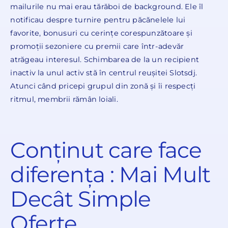
mailurile nu mai erau tărăboi de background. Ele îl
notificau despre turnire pentru păcănelele lui
favorite, bonusuri cu cerințe corespunzătoare și
promoții sezoniere cu premii care într-adevăr
atrăgeau interesul. Schimbarea de la un recipient
inactiv la unul activ stă în centrul reușitei Slotsdj.
Atunci când pricepi grupul din zonă și îi respecți
ritmul, membrii rămân loiali.
Conținut care face
diferența : Mai Mult
Decât Simple
Oferte