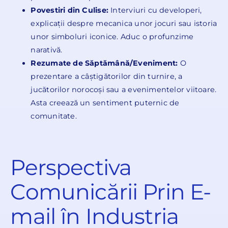
Povestiri din Culise:
Interviuri cu developeri,
explicații despre mecanica unor jocuri sau istoria
unor simboluri iconice. Aduc o profunzime
narativă.
Rezumate de Săptămână/Eveniment:
O
prezentare a câștigătorilor din turnire, a
jucătorilor norocoși sau a evenimentelor viitoare.
Asta creează un sentiment puternic de
comunitate.
Perspectiva
Comunicării Prin E-
mail în Industria