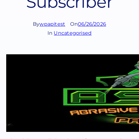
Subscriber
By
wpapitest
On
06/26/2026
In
Uncategorised