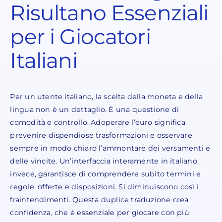
Risultano Essenziali
per i Giocatori
Italiani
Per un utente italiano, la scelta della moneta e della
lingua non è un dettaglio. È una questione di
comodità e controllo. Adoperare l’euro significa
prevenire dispendiose trasformazioni e osservare
sempre in modo chiaro l’ammontare dei versamenti e
delle vincite. Un’interfaccia interamente in italiano,
invece, garantisce di comprendere subito termini e
regole, offerte e disposizioni. Si diminuiscono così i
fraintendimenti. Questa duplice traduzione crea
confidenza, che è essenziale per giocare con più