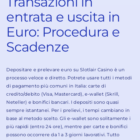
Transazioni in
entrata e uscita in
Euro: Procedura e
Scadenze
Depositare e prelevare euro su Slotlair Casino è un
processo veloce e diretto. Potrete usare tutti i metodi
di pagamento più comuni in Italia: carte di
credito/debito (Visa, Mastercard), e-wallet (Skrill,
Neteller) e bonifici bancari. I depositi sono quasi
sempre istantanei. Per i prelievi, i tempi cambiano in
base al metodo scelto. Gli e-wallet sono solitamente i
più rapidi (entro 24 ore), mentre per carte e bonifici
possono occorrere da 1 a 3 giorni lavorativi. Tutto