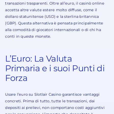
transazioni trasparenti. Oltre all’euro, il casinò online
accetta altre valute estere molto diffuse, come il
dollaro statunitense (USD) e la sterlina britannica
(GBP). Questa alternativa è pensata principalmente
alla comodità di giocatori internazionali o di chi ha
conti in queste monete.
L’Euro: La Valuta
Primaria e i suoi Punti di
Forza
Usare l’euro su Slotlair Casino garantisce vantaggi
concreti. Prima di tutto, tutte le transazioni, dai
depositi ai prelievi, non comportano costi aggiuntivi