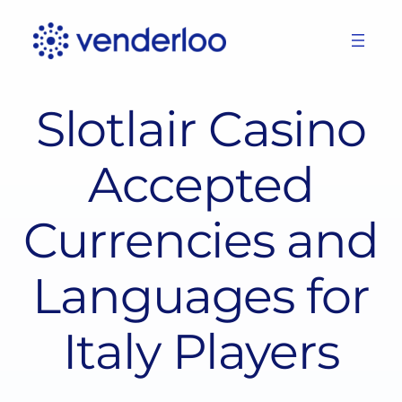
Skip
to
content
Slotlair Casino
Accepted
Currencies and
Languages for
Italy Players