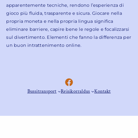
apparentemente tecniche, rendono l’esperienza di
gioco più fluida, trasparente e sicura. Giocare nella
propria moneta e nella propria lingua significa
eliminare barriere, capire bene le regole e focalizzarsi
sul divertimento. Elementi che fanno la differenza per
un buon intrattenimento online.
Facebook
Bussitransport
Reisikorraldus
Kontakt