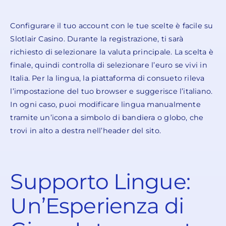
Configurare il tuo account con le tue scelte è facile su
Slotlair Casino. Durante la registrazione, ti sarà
richiesto di selezionare la valuta principale. La scelta è
finale, quindi controlla di selezionare l’euro se vivi in
Italia. Per la lingua, la piattaforma di consueto rileva
l’impostazione del tuo browser e suggerisce l’italiano.
In ogni caso, puoi modificare lingua manualmente
tramite un’icona a simbolo di bandiera o globo, che
trovi in alto a destra nell’header del sito.
Supporto Lingue:
Un’Esperienza di