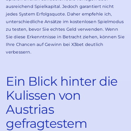
ausreichend Spielkapital. Jedoch garantiert nicht
jedes System Erfolgsquote. Daher empfehle ich,
unterschiedliche Ansätze im kostenlosen Spielmodus
zu testen, bevor Sie echtes Geld verwenden. Wenn
Sie diese Erkenntnisse in Betracht ziehen, können Sie
Ihre Chancen auf Gewinn bei X3bet deutlich
verbessern.
Ein Blick hinter die
Kulissen von
Austrias
gefragtestem