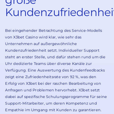
Kundenzufriedenhei
Bei eingehender Betrachtung des Service-Modells
von X3bet Casino wird klar, wie sehr das
Unternehmen auf außergewöhnliche
Kundenzufriedenheit setzt. Individueller Support
steht an erster Stelle, und dafür stehen rund um die
Uhr dedizierte Teams über diverse Kanäle zur
Verfügung. Eine Auswertung des Kundenfeedbacks
zeigt eine Zufriedenheitsrate von 92 %, was den
Erfolg von X3bet bei der raschen Bearbeitung von
Anfragen und Problemen hervorhebt. X3bet setzt
dabei auf spezifische Schulungsprogramme für seine
Support-Mitarbeiter, um deren Kompetenz und
Empathie im Umgang mit Kunden zu garantieren.