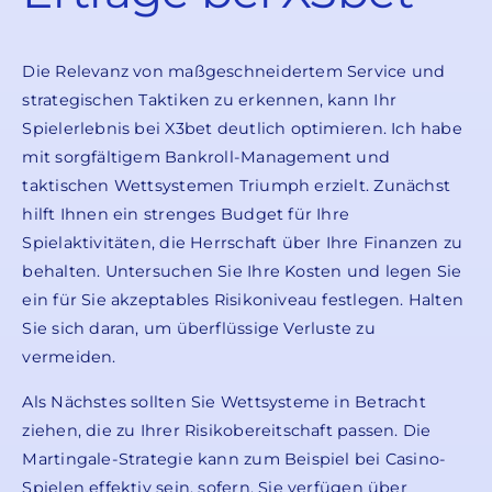
Die Relevanz von maßgeschneidertem Service und
strategischen Taktiken zu erkennen, kann Ihr
Spielerlebnis bei X3bet deutlich optimieren. Ich habe
mit sorgfältigem Bankroll-Management und
taktischen Wettsystemen Triumph erzielt. Zunächst
hilft Ihnen ein strenges Budget für Ihre
Spielaktivitäten, die Herrschaft über Ihre Finanzen zu
behalten. Untersuchen Sie Ihre Kosten und legen Sie
ein für Sie akzeptables Risikoniveau festlegen. Halten
Sie sich daran, um überflüssige Verluste zu
vermeiden.
Als Nächstes sollten Sie Wettsysteme in Betracht
ziehen, die zu Ihrer Risikobereitschaft passen. Die
Martingale-Strategie kann zum Beispiel bei Casino-
Spielen effektiv sein, sofern, Sie verfügen über