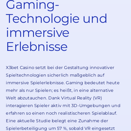
Gaming-
Technologie und
immersive
Erlebnisse
X3bet Casino setzt bei der Gestaltung innovativer
Spieltechnologien sicherlich maßgeblich auf
immersive Spielerlebnisse. Gaming bedeutet heute
mehr als nur Spielen; es heißt, in eine alternative
Welt abzutauchen. Dank Virtual Reality (VR)
interagieren Spieler aktiv mit 3D-Umgebungen und
erfahren so einen noch realistischeren Spielablauf.
Eine aktuelle Studie belegt eine Zunahme der
Spielerbeteiligung um 57 %, sobald VR eingesetzt