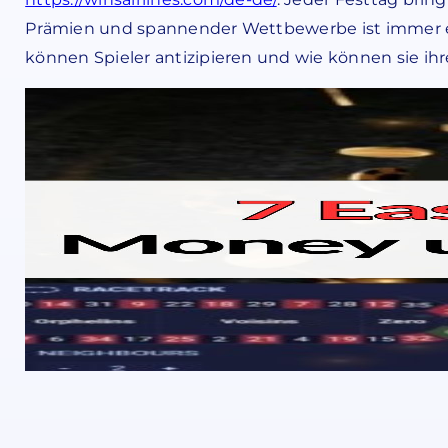
Prämien und spannender Wettbewerbe ist immer etw
können Spieler antizipieren und wie können sie i