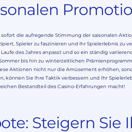
aisonalen Promoti
 sofort die aufregende Stimmung der saisonalen Aktio
iert, Spieler zu faszinieren und ihr Spielerlebnis zu v
Laufe des Jahres anpasst und so ein ständig variieren
ommer bis hin zu winterzeitlichen Prämienprogrammen 
 diese Aktionen nicht nur die Amüsement erhöhen, son
, können Sie Ihre Taktik verbessern und Ihr Spielerle
reichen Bestandteil des Casino-Erfahrungen macht!
ote: Steigern Sie