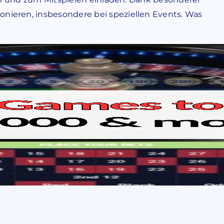
nieren, insbesondere bei speziellen Events. Was