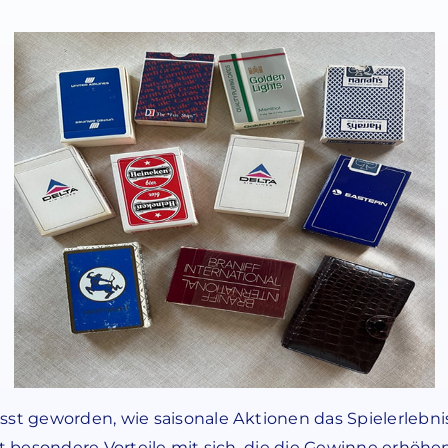
usst geworden, wie saisonale Aktionen das Spielerlebn
gt besondere Vorteile mit sich, die die Gewinne erhö