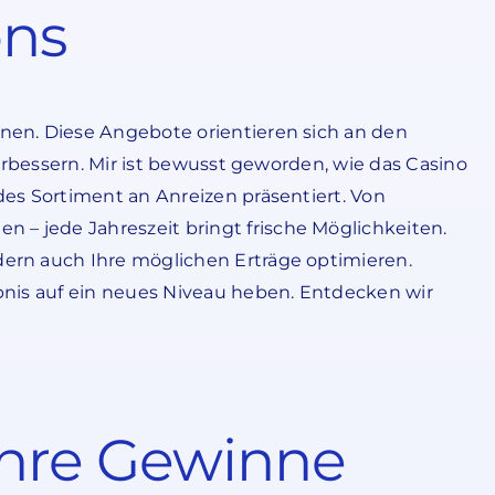
ons
nen. Diese Angebote orientieren sich an den
erbessern. Mir ist bewusst geworden, wie das Casino
des Sortiment an Anreizen präsentiert. Von
– jede Jahreszeit bringt frische Möglichkeiten.
dern auch Ihre möglichen Erträge optimieren.
bnis auf ein neues Niveau heben. Entdecken wir
 Ihre Gewinne