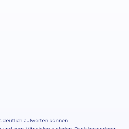
is deutlich aufwerten können
hen und zum Mitspielen einladen. Dank besonderer