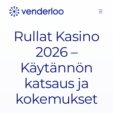
Skip
to
content
Rullat Kasino
2026 –
Käytännön
katsaus ja
kokemukset