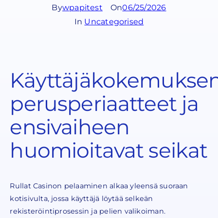
By
wpapitest
On
06/25/2026
In
Uncategorised
Käyttäjäkokemukse
perusperiaatteet ja
ensivaiheen
huomioitavat seikat
Rullat Casinon pelaaminen alkaa yleensä suoraan
kotisivulta, jossa käyttäjä löytää selkeän
rekisteröintiprosessin ja pelien valikoiman.