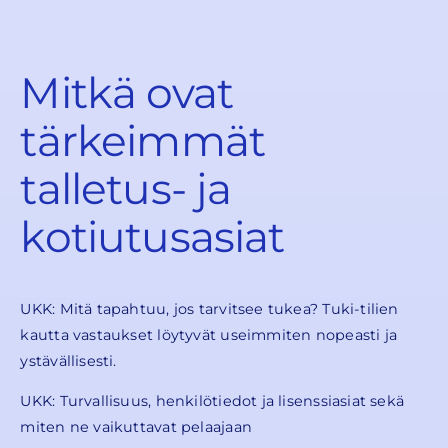
Mitkä ovat
tärkeimmät
talletus- ja
kotiutusasiat
UKK: Mitä tapahtuu, jos tarvitsee tukea? Tuki-tilien
kautta vastaukset löytyvät useimmiten nopeasti ja
ystävällisesti.
UKK: Turvallisuus, henkilötiedot ja lisenssiasiat sekä
miten ne vaikuttavat pelaajaan