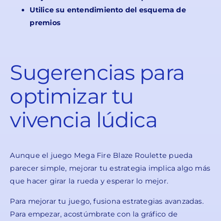
Utilice su entendimiento del esquema de
premios
Sugerencias para
optimizar tu
vivencia lúdica
Aunque el juego Mega Fire Blaze Roulette pueda
parecer simple, mejorar tu estrategia implica algo más
que hacer girar la rueda y esperar lo mejor.
Para mejorar tu juego, fusiona estrategias avanzadas.
Para empezar, acostúmbrate con la gráfico de