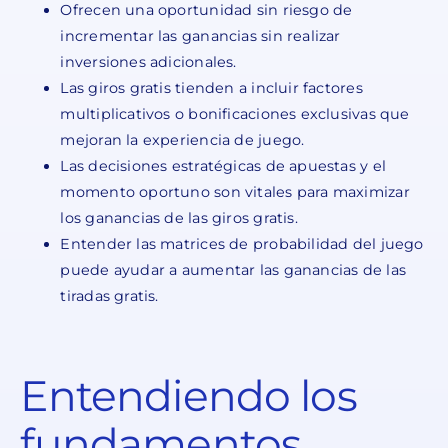
Ofrecen una oportunidad sin riesgo de
incrementar las ganancias sin realizar
inversiones adicionales.
Las giros gratis tienden a incluir factores
multiplicativos o bonificaciones exclusivas que
mejoran la experiencia de juego.
Las decisiones estratégicas de apuestas y el
momento oportuno son vitales para maximizar
los ganancias de las giros gratis.
Entender las matrices de probabilidad del juego
puede ayudar a aumentar las ganancias de las
tiradas gratis.
Entendiendo los
fundamentos