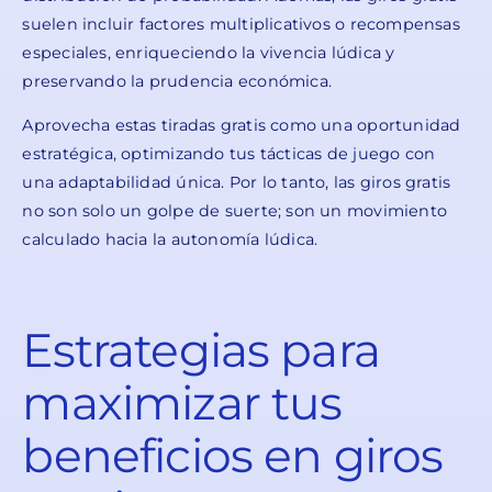
suelen incluir factores multiplicativos o recompensas
especiales, enriqueciendo la vivencia lúdica y
preservando la prudencia económica.
Aprovecha estas tiradas gratis como una oportunidad
estratégica, optimizando tus tácticas de juego con
una adaptabilidad única. Por lo tanto, las giros gratis
no son solo un golpe de suerte; son un movimiento
calculado hacia la autonomía lúdica.
Estrategias para
maximizar tus
beneficios en giros