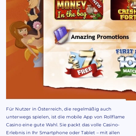
Für Nutzer in Österreich, die regelmäßig auch
unterwegs spielen, ist die mobile App von Rollflame
Casino eine gute Wahl. Sie packt das volle Casino-
Erlebnis in Ihr Smartphone oder Tablet – mit allen