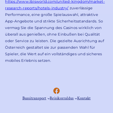
https://www.ibisworld.com/united-kingdom/market-
research-reports/hotels-industry/
zuverlässige
Performance, eine große Spielauswahl, attraktive
App-Angebote und strikte Sicherheitsstandards. So
vermag Sie die Spannung des Casinos wirklich von
überall aus genießen, ohne Einbußen bei Qualität
oder Service zu leisten. Die gezielte Ausrichtung auf
Österreich gestaltet sie zur passenden Wahl für
Spieler, die Wert auf ein vollständiges und sicheres
mobiles Erlebnis setzen.
Facebook
Bussitransport
Reisikorraldus
Kontakt