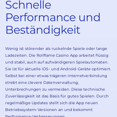
Schnelle
Performance und
Beständigkeit
Wenig ist störender als ruckelnde Spiele oder lange
Ladezeiten. Die Rollflame Casino App arbeitet flüssig
und stabil, auch auf aufwändigeren Spielautomaten.
Sie ist für aktuelle iOS- und Android-Geräte optimiert.
Selbst bei einer etwas trägeren Internetverbindung
strebt eine clevere Datenverwaltung,
Unterbrechungen zu vermeiden. Diese technische
Zuverlässigkeit ist das Basis für gutes Spielen. Durch
regelmäßige Updates stellt sich die App neuen
Betriebssystem-Versionen an und bekommt
Performance-Verbesserungen.