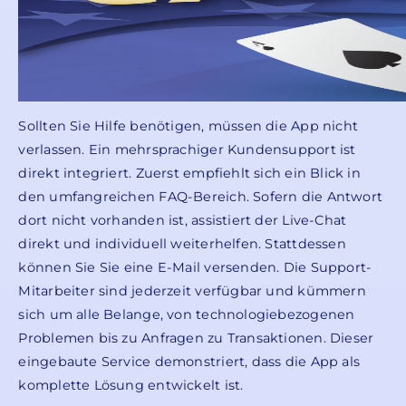
Sollten Sie Hilfe benötigen, müssen die App nicht
verlassen. Ein mehrsprachiger Kundensupport ist
direkt integriert. Zuerst empfiehlt sich ein Blick in
den umfangreichen FAQ-Bereich. Sofern die Antwort
dort nicht vorhanden ist, assistiert der Live-Chat
direkt und individuell weiterhelfen. Stattdessen
können Sie Sie eine E-Mail versenden. Die Support-
Mitarbeiter sind jederzeit verfügbar und kümmern
sich um alle Belange, von technologiebezogenen
Problemen bis zu Anfragen zu Transaktionen. Dieser
eingebaute Service demonstriert, dass die App als
komplette Lösung entwickelt ist.