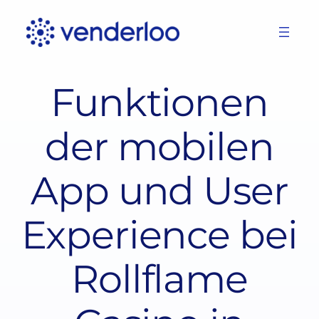
Skip
to
content
Funktionen
der mobilen
App und User
Experience bei
Rollflame