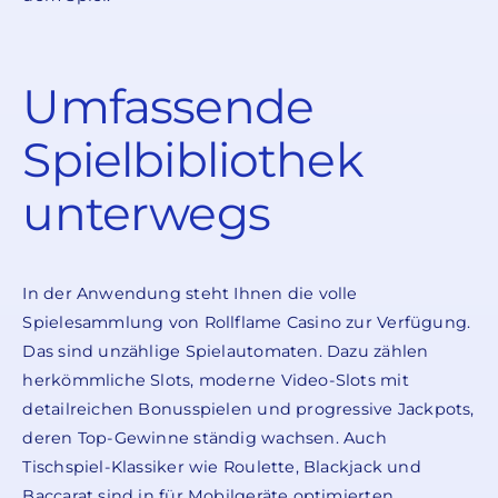
Umfassende
Spielbibliothek
unterwegs
In der Anwendung steht Ihnen die volle
Spielesammlung von Rollflame Casino zur Verfügung.
Das sind unzählige Spielautomaten. Dazu zählen
herkömmliche Slots, moderne Video-Slots mit
detailreichen Bonusspielen und progressive Jackpots,
deren Top-Gewinne ständig wachsen. Auch
Tischspiel-Klassiker wie Roulette, Blackjack und
Baccarat sind in für Mobilgeräte optimierten