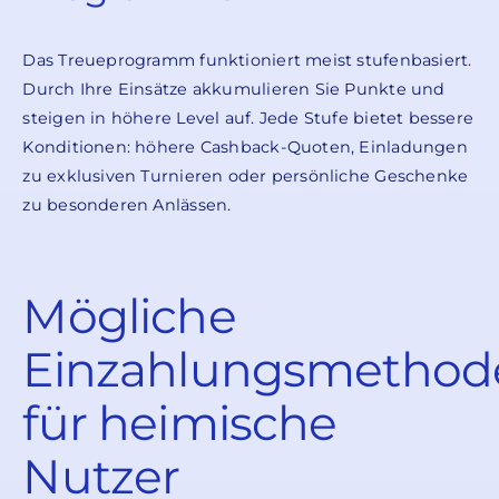
Das Treueprogramm funktioniert meist stufenbasiert.
Durch Ihre Einsätze akkumulieren Sie Punkte und
steigen in höhere Level auf. Jede Stufe bietet bessere
Konditionen: höhere Cashback-Quoten, Einladungen
zu exklusiven Turnieren oder persönliche Geschenke
zu besonderen Anlässen.
Mögliche
Einzahlungsmethod
für heimische
Nutzer