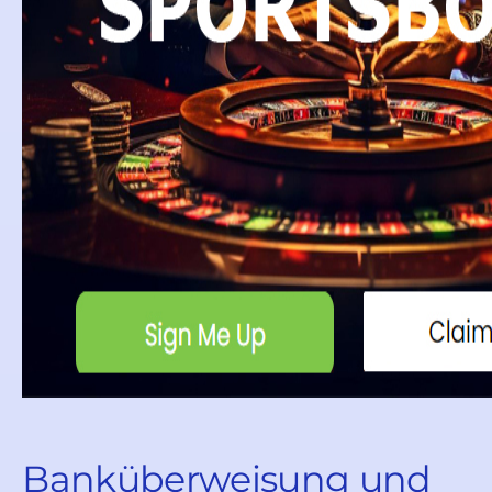
Banküberweisung und