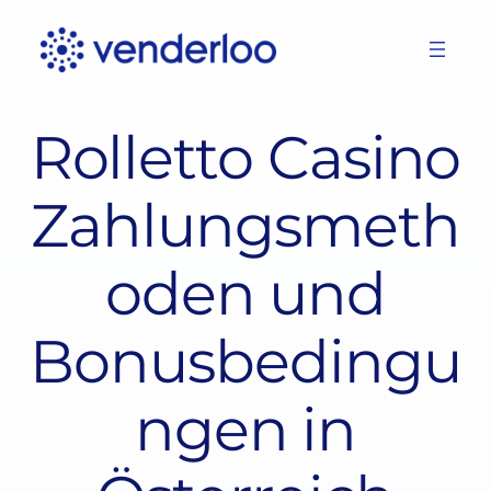
Skip
to
content
Rolletto Casino
Zahlungsmeth
oden und
Bonusbedingu
ngen in