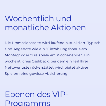
Wöchentlich und
monatliche Aktionen
Die Promotionsseite wird laufend aktualisiert. Typisch
sind Angebote wie ein “Einzahlungsbonus am
Montag” oder “Freispiele am Wochenende”. Ein
wöchentliches Cashback, bei dem ein Teil Ihrer
Nettoverluste rückerstattet wird, bietet aktiven
Spielern eine gewisse Absicherung.
Ebenen des VIP-
Programms