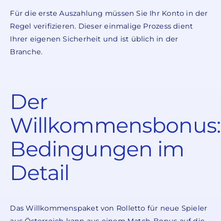
Für die erste Auszahlung müssen Sie Ihr Konto in der
Regel verifizieren. Dieser einmalige Prozess dient
Ihrer eigenen Sicherheit und ist üblich in der
Branche.
Der
Willkommensbonus:
Bedingungen im
Detail
Das Willkommenspaket von Rolletto für neue Spieler