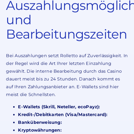
Auszahlungsmöglich
und
Bearbeitungszeiten
Bei Auszahlungen setzt Rolletto auf Zuverlässigkeit. In
der Regel wird die Art Ihrer letzten Einzahlung
gewählt. Die interne Bearbeitung durch das Casino
dauert meist bis zu 24 Stunden. Danach kommt es
auf Ihren Zahlungsanbieter an. E-Wallets sind hier
meist die Schnellsten.
E-Wallets (Skrill, Neteller, ecoPayz):
Kredit-/Debitkarten (Visa/Mastercard):
Banküberweisung:
Kryptowährungen: