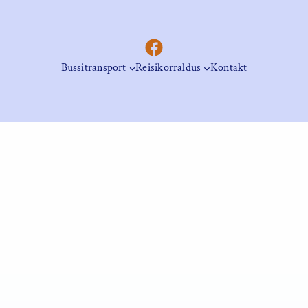
Facebook
Bussitransport
Reisikorraldus
Kontakt