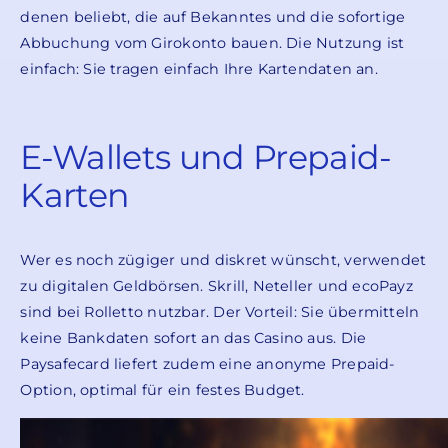
denen beliebt, die auf Bekanntes und die sofortige
Abbuchung vom Girokonto bauen. Die Nutzung ist
einfach: Sie tragen einfach Ihre Kartendaten an.
E-Wallets und Prepaid-
Karten
Wer es noch zügiger und diskret wünscht, verwendet
zu digitalen Geldbörsen. Skrill, Neteller und ecoPayz
sind bei Rolletto nutzbar. Der Vorteil: Sie übermitteln
keine Bankdaten sofort an das Casino aus. Die
Paysafecard liefert zudem eine anonyme Prepaid-
Option, optimal für ein festes Budget.