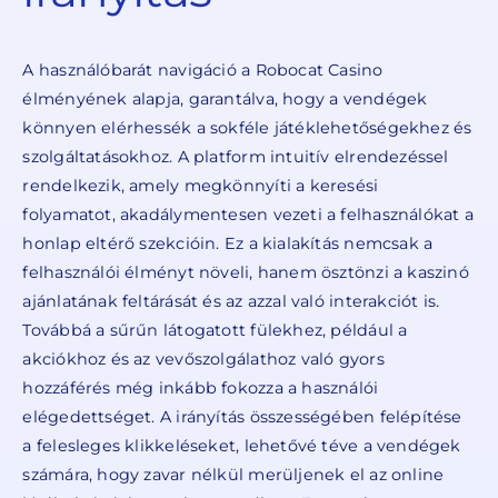
A használóbarát navigáció a Robocat Casino
élményének alapja, garantálva, hogy a vendégek
könnyen elérhessék a sokféle játéklehetőségekhez és
szolgáltatásokhoz. A platform intuitív elrendezéssel
rendelkezik, amely megkönnyíti a keresési
folyamatot, akadálymentesen vezeti a felhasználókat a
honlap eltérő szekcióin. Ez a kialakítás nemcsak a
felhasználói élményt növeli, hanem ösztönzi a kaszinó
ajánlatának feltárását és az azzal való interakciót is.
Továbbá a sűrűn látogatott fülekhez, például a
akciókhoz és az vevőszolgálathoz való gyors
hozzáférés még inkább fokozza a használói
elégedettséget. A irányítás összességében felépítése
a felesleges klikkeléseket, lehetővé téve a vendégek
számára, hogy zavar nélkül merüljenek el az online