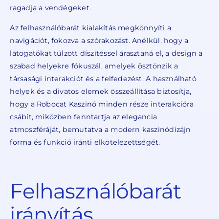
ragadja a vendégeket.
Az felhasználóbarát kialakítás megkönnyíti a
navigációt, fokozva a szórakozást. Anélkül, hogy a
látogatókat túlzott díszítéssel árasztaná el, a design a
szabad helyekre fókuszál, amelyek ösztönzik a
társasági interakciót és a felfedezést. A használható
helyek és a divatos elemek összeállítása biztosítja,
hogy a Robocat Kaszinó minden része interakcióra
csábít, miközben fenntartja az elegancia
atmoszféráját, bemutatva a modern kaszinódizájn
forma és funkció iránti elkötelezettségét.
Felhasználóbarát
irányítás