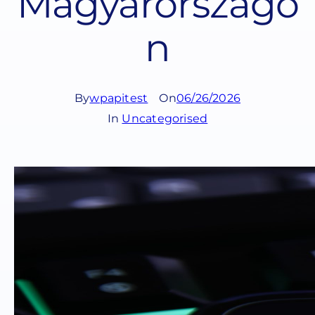
Magyarországo
n
By
wpapitest
On
06/26/2026
In
Uncategorised