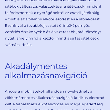
játékok változatos választékával a játékosok mindent
felfedezhetnek a nyerőgépektől az asztali játékokig,
erősítve az általános elköteleződést és a szórakozást.
Ezenkívül a továbbfejlesztett érintőképernyős
vezérlés érzékenyebb és élvezetesebb játékélményt
nyújt, amely mind a kezdő , mind a jártas játékosok
számára ideális.
Akadálymentes
alkalmazásnavigáció
Ahogy a mobiljátékok állandóan növekednek, a
zökkenőmentes alkalmazásnavigáció kritikus elemmé
vált a felhasználói elköteleződés és megelégedettség