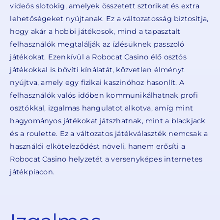
videós slotokig, amelyek összetett sztorikat és extra
lehetőségeket nyújtanak. Ez a változatosság biztosítja,
hogy akár a hobbi játékosok, mind a tapasztalt
felhasználók megtalálják az ízlésüknek passzoló
játékokat. Ezenkívül a Robocat Casino élő osztós
játékokkal is bővíti kínálatát, közvetlen élményt
nyújtva, amely egy fizikai kaszinóhoz hasonlít. A
felhasználók valós időben kommunikálhatnak profi
osztókkal, izgalmas hangulatot alkotva, amíg mint
hagyományos játékokat játszhatnak, mint a blackjack
és a roulette. Ez a változatos játékválaszték nemcsak a
használói elköteleződést növeli, hanem erősíti a
Robocat Casino helyzetét a versenyképes internetes
játékpiacon.