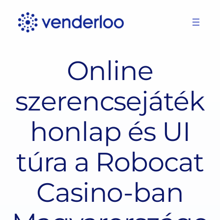
Skip
to
content
Online
szerencsejáték
honlap és UI
túra a Robocat
Casino-ban