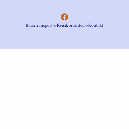
Facebook
Bussitransport
Reisikorraldus
Kontakt