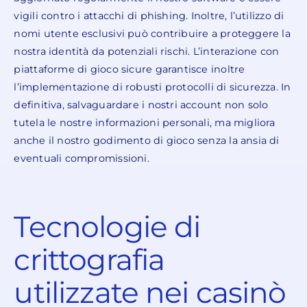
vigili contro i attacchi di phishing. Inoltre, l’utilizzo di
nomi utente esclusivi può contribuire a proteggere la
nostra identità da potenziali rischi. L’interazione con
piattaforme di gioco sicure garantisce inoltre
l’implementazione di robusti protocolli di sicurezza. In
definitiva, salvaguardare i nostri account non solo
tutela le nostre informazioni personali, ma migliora
anche il nostro godimento di gioco senza la ansia di
eventuali compromissioni.
Tecnologie di
crittografia
utilizzate nei casinò