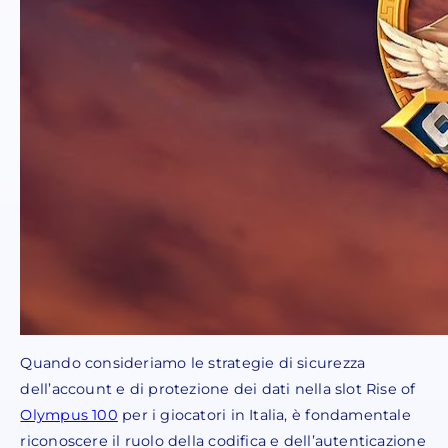
Quando consideriamo le strategie di sicurezza
dell’account e di protezione dei dati nella slot Rise of
Olympus 100
per i giocatori in Italia, è fondamentale
riconoscere il ruolo della codifica e dell’autenticazione