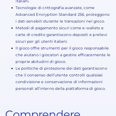
italiani.
Tecnologie di crittografia avanzate, come
Advanced Encryption Standard 256, proteggono
i dati sensibili durante le transazioni nel gioco.
Metodi di pagamento sicuri come e-wallets e
carte di credito garantiscono depositi e prelievi
sicuri per gli utenti italiani.
Il gioco offre strumenti per il gioco responsabile
che aiutano i giocatori a gestire efficacemente le
proprie abitudini di gioco.
Le politiche di protezione dei dati garantiscono
che il consenso dell’utente controlli qualsiasi
condivisione e conservazione di informazioni
personali all’interno della piattaforma di gioco.
Comprendere