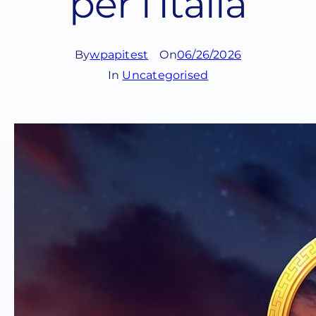
per l’Italia
By
wpapitest
On
06/26/2026
In
Uncategorised