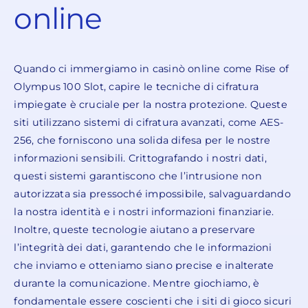
online
Quando ci immergiamo in casinò online come Rise of
Olympus 100 Slot, capire le tecniche di cifratura
impiegate è cruciale per la nostra protezione. Queste
siti utilizzano sistemi di cifratura avanzati, come AES-
256, che forniscono una solida difesa per le nostre
informazioni sensibili. Crittografando i nostri dati,
questi sistemi garantiscono che l’intrusione non
autorizzata sia pressoché impossibile, salvaguardando
la nostra identità e i nostri informazioni finanziarie.
Inoltre, queste tecnologie aiutano a preservare
l’integrità dei dati, garantendo che le informazioni
che inviamo e otteniamo siano precise e inalterate
durante la comunicazione. Mentre giochiamo, è
fondamentale essere coscienti che i siti di gioco sicuri