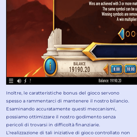
Inoltre, le caratteristiche bonus del gioco servono
spesso a rammentarci di mantenere il nostro bilancio.
Esaminando accuratamente questi meccanismi,
possiamo ottimizzare il nostro godimento senza
pericoli di trovarsi in difficoltà finanziarie.
L’realizzazione di tali iniziative di gioco controllato non