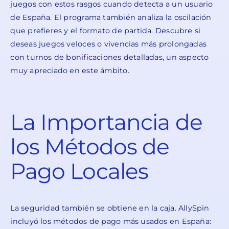
juegos con estos rasgos cuando detecta a un usuario
de España. El programa también analiza la oscilación
que prefieres y el formato de partida. Descubre si
deseas juegos veloces o vivencias más prolongadas
con turnos de bonificaciones detalladas, un aspecto
muy apreciado en este ámbito.
La Importancia de
los Métodos de
Pago Locales
La seguridad también se obtiene en la caja. AllySpin
incluyó los métodos de pago más usados en España: