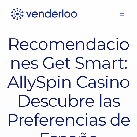
Skip
to
content
Recomendacio
nes Get Smart:
AllySpin Casino
Descubre las
Preferencias de