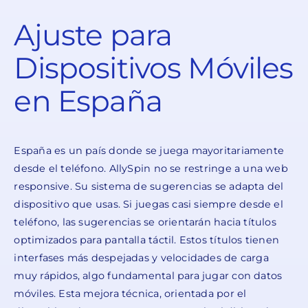
Ajuste para
Dispositivos Móviles
en España
España es un país donde se juega mayoritariamente
desde el teléfono. AllySpin no se restringe a una web
responsive. Su sistema de sugerencias se adapta del
dispositivo que usas. Si juegas casi siempre desde el
teléfono, las sugerencias se orientarán hacia títulos
optimizados para pantalla táctil. Estos títulos tienen
interfases más despejadas y velocidades de carga
muy rápidos, algo fundamental para jugar con datos
móviles. Esta mejora técnica, orientada por el