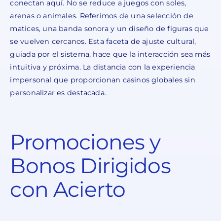
conectan aquí. No se reduce a juegos con soles,
arenas o animales. Referimos de una selección de
matices, una banda sonora y un diseño de figuras que
se vuelven cercanos. Esta faceta de ajuste cultural,
guiada por el sistema, hace que la interacción sea más
intuitiva y próxima. La distancia con la experiencia
impersonal que proporcionan casinos globales sin
personalizar es destacada.
Promociones y
Bonos Dirigidos
con Acierto