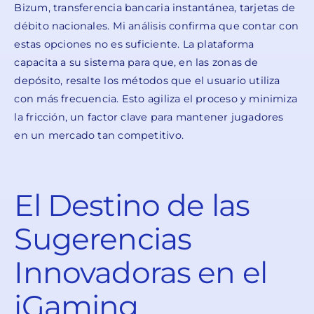
Bizum, transferencia bancaria instantánea, tarjetas de
débito nacionales. Mi análisis confirma que contar con
estas opciones no es suficiente. La plataforma
capacita a su sistema para que, en las zonas de
depósito, resalte los métodos que el usuario utiliza
con más frecuencia. Esto agiliza el proceso y minimiza
la fricción, un factor clave para mantener jugadores
en un mercado tan competitivo.
El Destino de las
Sugerencias
Innovadoras en el
iGaming