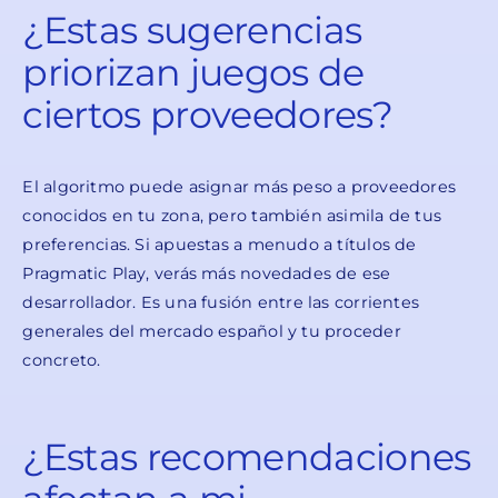
¿Estas sugerencias
priorizan juegos de
ciertos proveedores?
El algoritmo puede asignar más peso a proveedores
conocidos en tu zona, pero también asimila de tus
preferencias. Si apuestas a menudo a títulos de
Pragmatic Play, verás más novedades de ese
desarrollador. Es una fusión entre las corrientes
generales del mercado español y tu proceder
concreto.
¿Estas recomendaciones