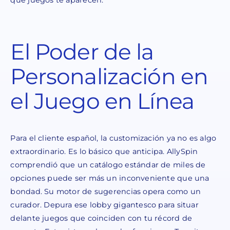
qué juegos te aparecen.
El Poder de la
Personalización en
el Juego en Línea
Para el cliente español, la customización ya no es algo
extraordinario. Es lo básico que anticipa. AllySpin
comprendió que un catálogo estándar de miles de
opciones puede ser más un inconveniente que una
bondad. Su motor de sugerencias opera como un
curador. Depura ese lobby gigantesco para situar
delante juegos que coinciden con tu récord de