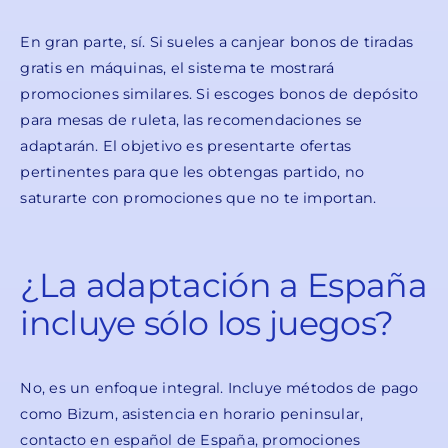
En gran parte, sí. Si sueles a canjear bonos de tiradas
gratis en máquinas, el sistema te mostrará
promociones similares. Si escoges bonos de depósito
para mesas de ruleta, las recomendaciones se
adaptarán. El objetivo es presentarte ofertas
pertinentes para que les obtengas partido, no
saturarte con promociones que no te importan.
¿La adaptación a España
incluye sólo los juegos?
No, es un enfoque integral. Incluye métodos de pago
como Bizum, asistencia en horario peninsular,
contacto en español de España, promociones