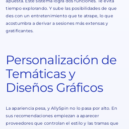
apuesta. Este sistema logra dos funciones. Te evita
tiempo explorando. Y sube las posibilidades de que
des con un entretenimiento que te atrape, lo que
acostumbra a derivar a sesiones más extensas y
gratificantes.
Personalización de
Temáticas y
Diseños Gráficos
La apariencia pesa, y AllySpin no lo pasa por alto. En
sus recomendaciones empiezan a aparecer
proveedores que controlan el estilo y las tramas que