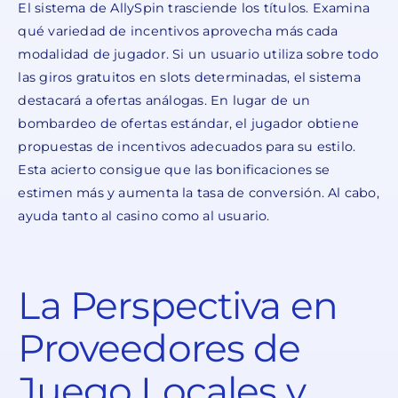
El sistema de AllySpin trasciende los títulos. Examina
qué variedad de incentivos aprovecha más cada
modalidad de jugador. Si un usuario utiliza sobre todo
las giros gratuitos en slots determinadas, el sistema
destacará a ofertas análogas. En lugar de un
bombardeo de ofertas estándar, el jugador obtiene
propuestas de incentivos adecuados para su estilo.
Esta acierto consigue que las bonificaciones se
estimen más y aumenta la tasa de conversión. Al cabo,
ayuda tanto al casino como al usuario.
La Perspectiva en
Proveedores de
Juego Locales y