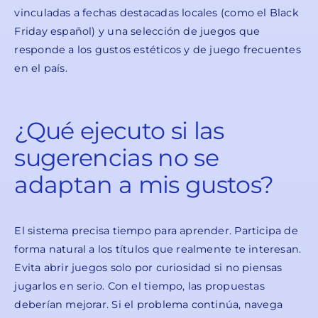
vinculadas a fechas destacadas locales (como el Black
Friday español) y una selección de juegos que
responde a los gustos estéticos y de juego frecuentes
en el país.
¿Qué ejecuto si las
sugerencias no se
adaptan a mis gustos?
El sistema precisa tiempo para aprender. Participa de
forma natural a los títulos que realmente te interesan.
Evita abrir juegos solo por curiosidad si no piensas
jugarlos en serio. Con el tiempo, las propuestas
deberían mejorar. Si el problema continúa, navega