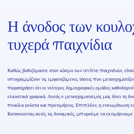
Η άνοδος των κουλο
τυχερά παιχνίδια
Καθώς βυθιζόμαστε στον κόσμο των online παιχνιδιών, είν
υπογραμμίζουν τις εμφανιζόμενες τάσεις που μετασχηματίζου
παρατηρήσει ότι οι νεότερες δημογραφικές ομάδες καθοδηγού
ελκυστικά γραφικά. Αυτός ο μετασχηματισμός μας δίνει τη δ
ποικίλα γούστα και προτιμήσεις. Επιπλέον, η ενσωμάτωση τ
Κατανοώντας αυτές τις δυναμικές, μπορούμε να εκτιμήσουμε 