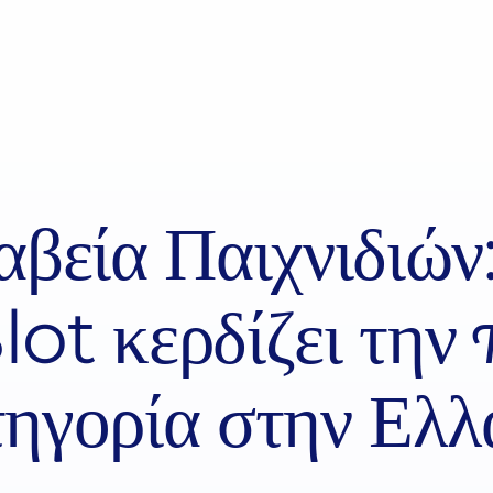
αβεία Παιχνιδιών
lot κερδίζει τη
τηγορία στην Ελλ