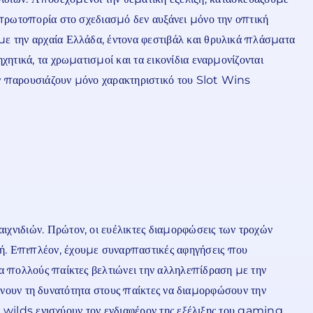
 πρωτοπορία στο σχεδιασμό δεν αυξάνει μόνο την οπτική
ε την αρχαία Ελλάδα, έντονα φεστιβάλ και θρυλικά πλάσματα
ητικά, τα χρωματισμοί και τα εικονίδια εναρμονίζονται
δεν παρουσιάζουν μόνο χαρακτηριστικό του Slot Wins
χνιδιών. Πρώτον, οι ευέλικτες διαμορφώσεις των τροχών
ή. Επιπλέον, έχουμε συναρπαστικές αφηγήσεις που
α πολλούς παίκτες βελτιώνει την αλληλεπίδραση με την
δίνουν τη δυνατότητα στους παίκτες να διαμορφώσουν την
α wilds ενισχύουν τον ενδιαφέρον της εξέλιξης του gaming.