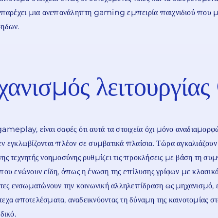
παρέχει μια ανεπανάληπτη gaming εμπειρία παιχνιδιού που μας
ρηδων.
χανισμός λειτουργί
eplay, είναι σαφές ότι αυτά τα στοιχεία όχι μόνο αναδιαμορφών
δεν εγκλωβίζονται πλέον σε συμβατικά πλαίσια. Τώρα αγκαλιάζου
ς τεχνητής νοημοσύνης ρυθμίζει τις προκλήσεις με βάση τη συμπ
υ ενώνουν είδη, όπως η ένωση της επίλυσης γρίφων με κλασικά σ
τες ενσωματώνουν την κοινωνική αλληλεπίδραση ως μηχανισμό, ε
χα αποτελέσματα, αναδεικνύοντας τη δύναμη της καινοτομίας στα π
δικό.