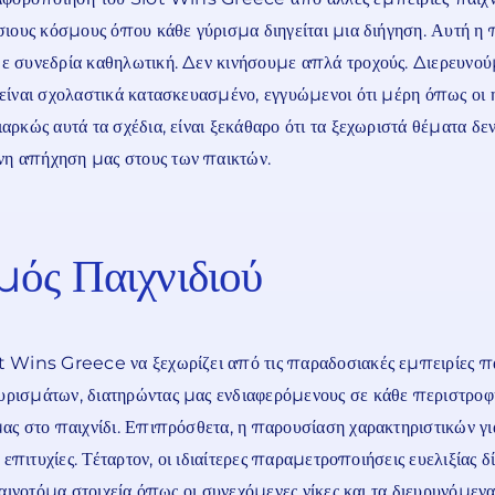
σιους κόσμους όπου κάθε γύρισμα διηγείται μια διήγηση. Αυτή η
ε συνεδρία καθηλωτική. Δεν κινήσουμε απλά τροχούς. Διερευνούμ
ίναι σχολαστικά κατασκευασμένο, εγγυώμενοι ότι μέρη όπως οι ηχ
αρκώς αυτά τα σχέδια, είναι ξεκάθαρο ότι τα ξεχωριστά θέματα 
η απήχηση μας στους των παικτών.
ός Παιχνιδιού
 Wins Greece να ξεχωρίζει από τις παραδοσιακές εμπειρίες παι
υρισμάτων, διατηρώντας μας ενδιαφερόμενους σε κάθε περιστροφ
ας στο παιχνίδι. Επιπρόσθετα, η παρουσίαση χαρακτηριστικών γι
 επιτυχίες. Τέταρτον, οι ιδιαίτερες παραμετροποιήσεις ευελιξίας 
καινοτόμα στοιχεία όπως οι συνεχόμενες νίκες και τα διευρυνόμεν