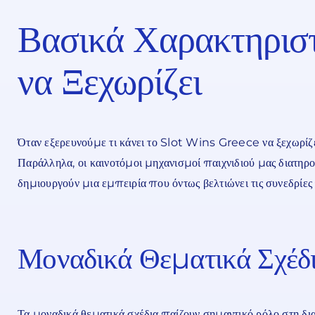
Βασικά Χαρακτηρισ
να Ξεχωρίζει
Όταν εξερευνούμε τι κάνει το Slot Wins Greece να ξεχωρίζε
Παράλληλα, οι καινοτόμοι μηχανισμοί παιχνιδιού μας διατηρο
δημιουργούν μια εμπειρία που όντως βελτιώνει τις συνεδρίες 
Μοναδικά Θεματικά Σχέδ
Τα μοναδικά θεματικά σχέδια παίζουν σημαντικό ρόλο στη δ