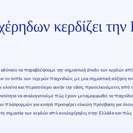
χέρηδων κερδίζει την
αι αδύνατο να παραβλέψουμε την σημαντική άνοδο των κερδών απ
ν το τοπίο των τυχερών παιχνιδιών, με μια σημαντική αύξηση το
ν ολοένα και περισσότερο αυτήν την τάση, προσελκυόμενες από 
υνατότητα να αναλογιστούμε πώς έχουν μεταμορφωθεί τα παιχνίδι
ων πλατφορμών για κινητά προσφέρει εύκολη πρόσβαση για όλους
τη σημασία των κερδών από κουλοχέρηδες στην Ελλάδα και πώς συ