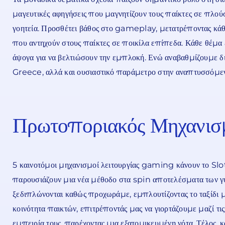
μαγευτικές αφηγήσεις που μαγνητίζουν τους παίκτες σε πλού
γοητεία. Προσθέτει βάθος στο gameplay, μετατρέποντας κάθ
που αντηχούν στους παίκτες σε ποικίλα επίπεδα. Κάθε θέμα ε
άψογα για να βελτιώσουν την εμπλοκή. Ενώ αναβαθμίζουμε δι
Greece, αλλά και ουσιαστικό παράμετρο στην αναπτυσσόμεν
Πρωτοποριακός Μηχανισμ
5 καινοτόμοι μηχανισμοί λειτουργίας gaming κάνουν το Slot
παρουσιάζουν μια νέα μέθοδο στα spin αποτελέσματα των γ
ξεδιπλώνονται καθώς προχωράμε, εμπλουτίζοντας το ταξίδι μ
κοινότητα παικτών, επιτρέποντάς μας να γιορτάζουμε μαζί τις
εμπειρία τους, παρέχοντας μια εξατομικευμένη νότα. Τέλος, 