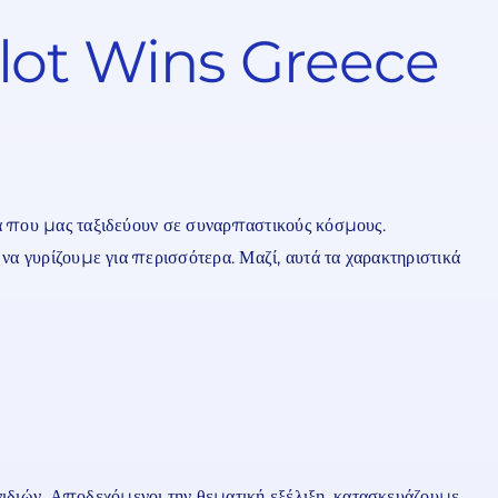
 Slot Wins Greece
ια που μας ταξιδεύουν σε συναρπαστικούς κόσμους.
να γυρίζουμε για περισσότερα. Μαζί, αυτά τα χαρακτηριστικά
ιδιών. Αποδεχόμενοι την θεματική εξέλιξη, κατασκευάζουμε