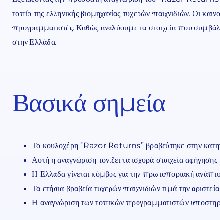
τοπίο της ελληνικής βιομηχανίας τυχερών παιχνιδιών. Οι καινο
προγραμματιστές. Καθώς αναλύουμε τα στοιχεία που συμβάλλο
στην Ελλάδα.
Βασικά σημεία
Το κουλοχέρη “Razor Returns” βραβεύτηκε στην κατηγ
Αυτή η αναγνώριση τονίζει τα ισχυρά στοιχεία αφήγηση
Η Ελλάδα γίνεται κόμβος για την πρωτοποριακή ανάπτυ
Τα ετήσια βραβεία τυχερών παιχνιδιών τιμά την αριστεί
Η αναγνώριση των τοπικών προγραμματιστών υποστηρίζ