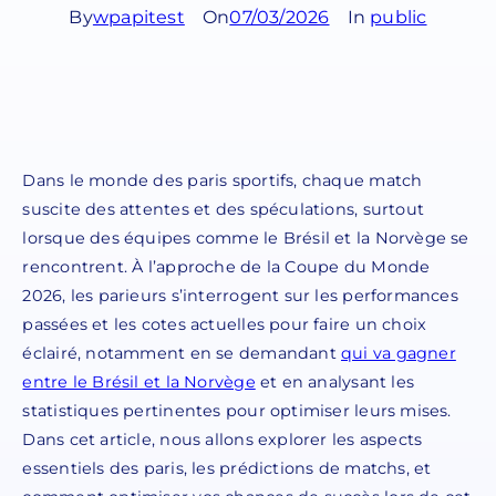
By
wpapitest
On
07/03/2026
In
public
Dans le monde des paris sportifs, chaque match
suscite des attentes et des spéculations, surtout
lorsque des équipes comme le Brésil et la Norvège se
rencontrent. À l’approche de la Coupe du Monde
2026, les parieurs s’interrogent sur les performances
passées et les cotes actuelles pour faire un choix
éclairé, notamment en se demandant
qui va gagner
entre le Brésil et la Norvège
et en analysant les
statistiques pertinentes pour optimiser leurs mises.
Dans cet article, nous allons explorer les aspects
essentiels des paris, les prédictions de matchs, et