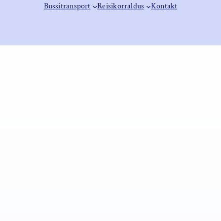
Bussitransport
Reisikorraldus
Kontakt