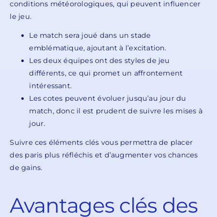
conditions météorologiques, qui peuvent influencer
le jeu.
Le match sera joué dans un stade
emblématique, ajoutant à l’excitation.
Les deux équipes ont des styles de jeu
différents, ce qui promet un affrontement
intéressant.
Les cotes peuvent évoluer jusqu’au jour du
match, donc il est prudent de suivre les mises à
jour.
Suivre ces éléments clés vous permettra de placer
des paris plus réfléchis et d’augmenter vos chances
de gains.
Avantages clés des