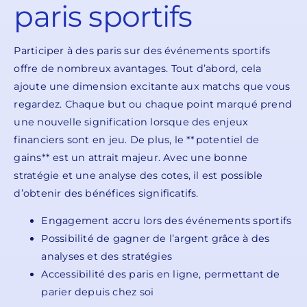
paris sportifs
Participer à des paris sur des événements sportifs
offre de nombreux avantages. Tout d’abord, cela
ajoute une dimension excitante aux matchs que vous
regardez. Chaque but ou chaque point marqué prend
une nouvelle signification lorsque des enjeux
financiers sont en jeu. De plus, le **potentiel de
gains** est un attrait majeur. Avec une bonne
stratégie et une analyse des cotes, il est possible
d’obtenir des bénéfices significatifs.
Engagement accru lors des événements sportifs
Possibilité de gagner de l’argent grâce à des
analyses et des stratégies
Accessibilité des paris en ligne, permettant de
parier depuis chez soi