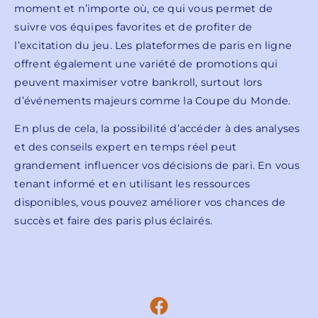
moment et n’importe où, ce qui vous permet de
suivre vos équipes favorites et de profiter de
l’excitation du jeu. Les plateformes de paris en ligne
offrent également une variété de promotions qui
peuvent maximiser votre bankroll, surtout lors
d’événements majeurs comme la Coupe du Monde.
En plus de cela, la possibilité d’accéder à des analyses
et des conseils expert en temps réel peut
grandement influencer vos décisions de pari. En vous
tenant informé et en utilisant les ressources
disponibles, vous pouvez améliorer vos chances de
succès et faire des paris plus éclairés.
Facebook